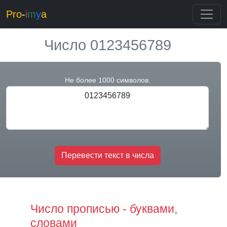
Pro
-
i
m
y
a
Число 0123456789
Не более 1000 символов.
Перевести текст в числа
Число прописью - буквами,
словами