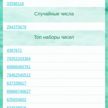
33598116
Случайные числа
294375679
Топ наборы чисел
4387671
78352243364
89966480761
78462540512
637338917
89866746627
635654602
634538916