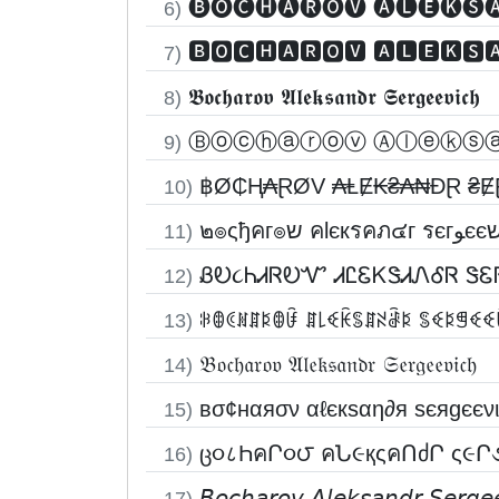
🅑🅞🅒🅗🅐🅡🅞🅥 🅐🅛🅔🅚🅢
6)
🅱🅾🅲🅷🅰🆁🅾🆅 🅰🅻🅴🅺🆂
7)
𝕭𝖔𝖈𝖍𝖆𝖗𝖔𝖛 𝕬𝖑𝖊𝖐𝖘𝖆𝖓𝖉𝖗 𝕾𝖊𝖗𝖌𝖊𝖊𝖛𝖎𝖈𝖍
8)
Ⓑⓞⓒⓗⓐⓡⓞⓥ Ⓐⓛⓔⓚⓢ
9)
฿Ø₵Ⱨ₳ⱤØV ₳ⱠɆ₭₴₳₦ĐⱤ ₴Ɇ
10)
11)
ᏰᎧ૮ᏂᏗᏒᎧᏉ ᏗᏝᏋᏦᏕᏗᏁᎴᏒ ᏕᏋ
12)
ꋰꂦꀯꍩꁲꌅꂦꀰ ꁲ꒒ꈼꀗꌚꁲꋊꂠꌅ ꌚꈼꌅꁅꈼꈼ
13)
𝔅𝔬𝔠𝔥𝔞𝔯𝔬𝔳 𝔄𝔩𝔢𝔨𝔰𝔞𝔫𝔡𝔯 𝔖𝔢𝔯𝔤𝔢𝔢𝔳𝔦𝔠𝔥
14)
вσ¢нαяσν αℓєкѕαη∂я ѕєяgєєν
15)
ც૦८ҺคՐ૦౮ คՆ૯қςคՈძՐ ς૯Ր
16)
𝘉𝘰𝘤𝘩𝘢𝘳𝘰𝘷 𝘈𝘭𝘦𝘬𝘴𝘢𝘯𝘥𝘳 𝘚𝘦𝘳𝘨𝘦
17)