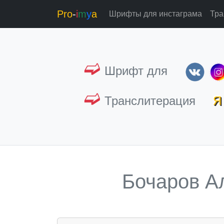
Pro
-
i
m
y
a
Шрифты для инстаграма
Тра
➫
Шрифт для
➫
Транслитерация
Я 
Бочаров А