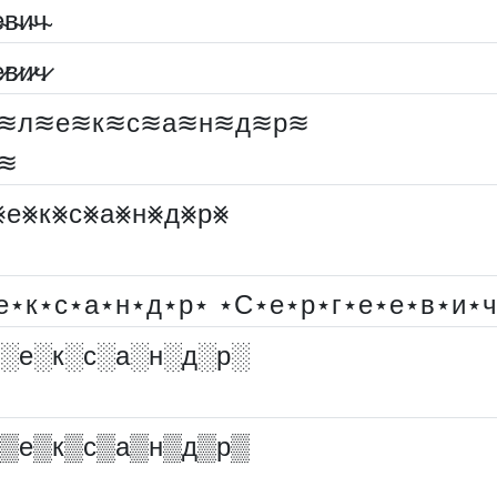
̴в̴и̴ч̴
̷в̷и̷ч̷
≋л≋е≋к≋с≋а≋н≋д≋р≋
≋
⨳е⨳к⨳с⨳а⨳н⨳д⨳р⨳
е⋆к⋆с⋆а⋆н⋆д⋆р⋆ ⋆С⋆е⋆р⋆г⋆е⋆е⋆в⋆и⋆
░︎е░︎к░︎с░︎а░︎н░︎д░︎р░︎
▒е▒к▒с▒а▒н▒д▒р▒