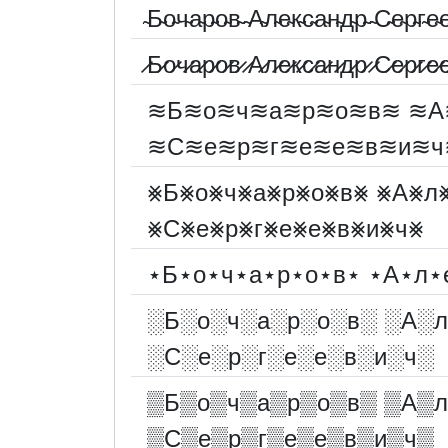
̴Б̴о̴ч̴а̴р̴о̴в̴ ̴А̴л̴е̴к̴с̴а̴н̴д̴р̴ ̴С̴е̴р̴г̴е̴е
̷Б̷о̷ч̷а̷р̷о̷в̷ ̷А̷л̷е̷к̷с̷а̷н̷д̷р̷ ̷С̷е̷р̷г̷е̷е
≋Б≋о≋ч≋а≋р≋о≋в≋ ≋А
≋С≋е≋р≋г≋е≋е≋в≋и≋ч
⨳Б⨳о⨳ч⨳а⨳р⨳о⨳в⨳ ⨳А⨳л
⨳С⨳е⨳р⨳г⨳е⨳е⨳в⨳и⨳ч⨳
⋆Б⋆о⋆ч⋆а⋆р⋆о⋆в⋆ ⋆А⋆л⋆
░︎Б░︎о░︎ч░︎а░︎р░︎о░︎в░︎ ░︎А░︎л
░︎С░︎е░︎р░︎г░︎е░︎е░︎в░︎и░︎ч░︎
▒Б▒о▒ч▒а▒р▒о▒в▒ ▒А▒л
▒С▒е▒р▒г▒е▒е▒в▒и▒ч▒