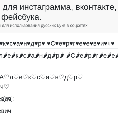
для инстаграмма, вконтакте,
фейсбука.
ля использования русских букв в соцсетях.
♥к♥с♥а♥н♥д♥р♥ ♥С♥е♥р♥г♥е♥е♥в♥и♥ч♥
л🌶е🌶к🌶с🌶а🌶н🌶д🌶р🌶 🌶С🌶е🌶р🌶г🌶е🌶е
А♡л♡е♡к♡с♡а♡н♡д♡р♡
♡ч♡
҉в҉и҉ч҉
̶в̶и̶ч̶