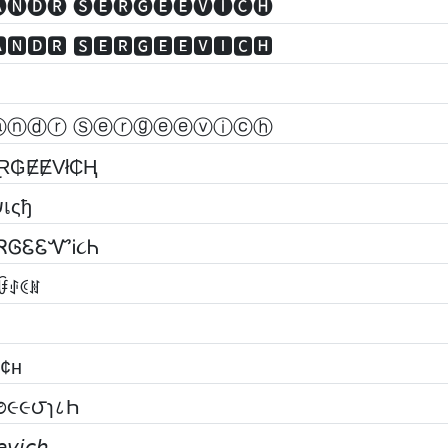
🅝🅓🅡 🅢🅔🅡🅖🅔🅔🅥🅘🅒🅗
🅽🅳🆁 🆂🅴🆁🅶🅴🅴🆅🅸🅲🅷
ⓐⓝⓓⓡ Ⓢⓔⓡⓖⓔⓔⓥⓘⓒⓗ
Ɽ₲ɆɆVł₵Ⱨ
๒๏ςђคг๏ש คlєкรคภ๔г รєгﻮєєשเςђ
ᏒᎶᏋᏋᏉᎥ૮Ꮒ
ꀰꂑꀯꍩ
ι¢н
૭૯૯౮ɿ८Һ
𝘷𝘪𝘤𝘩