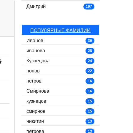
Дмитрий
197
ПОПУЛЯРНЫЕ ФАМИЛИИ
Иванов
36
иванова
28
Кузнецова

24
попов
22
петров
16
Смирнова
16
кузнецов
15
смирнов
15
никитин
13
петрова
13