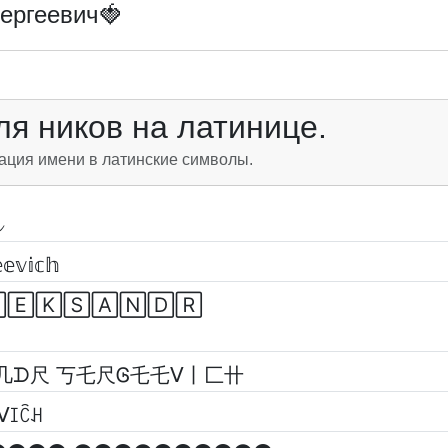
ергеевич🍓
я ников на латинице.
ация имени в латинские символы.
𝕖𝕧𝕚𝕔𝕙
🄴🄺🅂🄰🄽🄳🅁
几ᗪ尺 丂乇尺Ꮆ乇乇ᐯ丨匚卄
ᐯꀤꉓꃅ