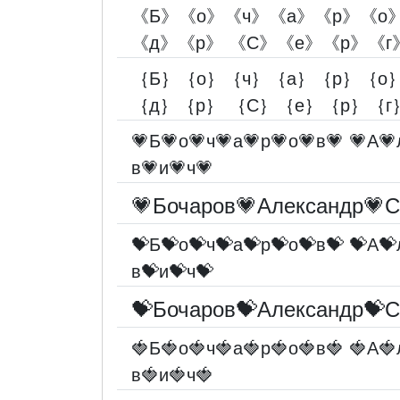
《Б》《о》《ч》《а》《р》《о
《д》《р》 《С》《е》《р》《г
｛Б｝｛о｝｛ч｝｛а｝｛р｝｛о
｛д｝｛р｝ ｛С｝｛е｝｛р｝｛г
💗Б💗о💗ч💗а💗р💗о💗в💗 💗А💗
в💗и💗ч💗
💗Бочаров💗Александр💗С
💝Б💝о💝ч💝а💝р💝о💝в💝 💝А💝
в💝и💝ч💝
💝Бочаров💝Александр💝С
🍓Б🍓о🍓ч🍓а🍓р🍓о🍓в🍓 🍓А🍓
в🍓и🍓ч🍓