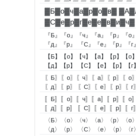
▓︎Б▓︎о▓︎ч▓︎а▓︎р▓︎о▓︎в▓︎ ▓︎А▓︎
▓︎С▓︎е▓︎р▓︎г▓︎е▓︎е▓︎в▓︎и▓︎ч▓︎
『Б』『о』『ч』『а』『р』『о
『д』『р』 『С』『е』『р』『г
【Б】【о】【ч】【а】【р】【о
【д】【р】 【С】【е】【р】【г
〖Б〗〖о〗〖ч〗〖а〗〖р〗〖о
〖д〗〖р〗 〖С〗〖е〗〖р〗〖г
〚Б〛〚о〛〚ч〛〚а〛〚р〛〚о
〚д〛〚р〛 〚С〛〚е〛〚р〛〚г
〈Б〉〈о〉〈ч〉〈а〉〈р〉〈о
〈д〉〈р〉 〈С〉〈е〉〈р〉〈г