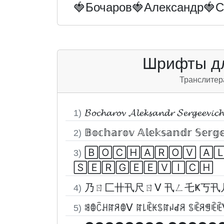
🍓Бочаров🍓Александр🍓С
Шрифты дл
Транслитер
𝓑𝓸𝓬𝓱𝓪𝓻𝓸𝓿 𝓐𝓵𝓮𝓴𝓼𝓪𝓷𝓭𝓻 𝓢𝓮𝓻𝓰𝓮𝓮𝓿𝓲𝓬𝓱
1)
𝔹𝕠𝕔𝕙𝕒𝕣𝕠𝕧 𝔸𝕝𝕖𝕜𝕤𝕒𝕟𝕕𝕣 𝕊𝕖𝕣𝕘𝕖
2)
🄱🄾🄲🄷🄰🅁🄾🅅 🄰
3)
🅂🄴🅁🄶🄴🄴🅅🄸🄲🄷
乃ㄖ匚卄卂尺ㄖᐯ 卂ㄥ乇Ҝ丂卂
4)
ꌃꂦꉓꃅꍏꋪꂦᐯ ꍏ꒒ꍟꀘꌗꍏꈤꀸꋪ ꌗꍟꋪꁅꍟꍟ
5)