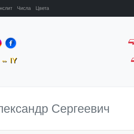
нслит
Числа
Цвета
⇔ IY
лександр Сергеевич