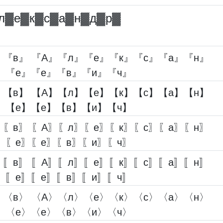
л▓︎е▓︎к▓︎с▓︎а▓︎н▓︎д▓︎р▓︎
』『в』 『А』『л』『е』『к』『с』『а』『н』
』『е』『е』『в』『и』『ч』
】【в】 【А】【л】【е】【к】【с】【а】【н】
】【е】【е】【в】【и】【ч】
〗〖в〗 〖А〗〖л〗〖е〗〖к〗〖с〗〖а〗〖н〗
〗〖е〗〖е〗〖в〗〖и〗〖ч〗
〛〚в〛 〚А〛〚л〛〚е〛〚к〛〚с〛〚а〛〚н〛
〛〚е〛〚е〛〚в〛〚и〛〚ч〛
〉〈в〉 〈А〉〈л〉〈е〉〈к〉〈с〉〈а〉〈н〉
〉〈е〉〈е〉〈в〉〈и〉〈ч〉