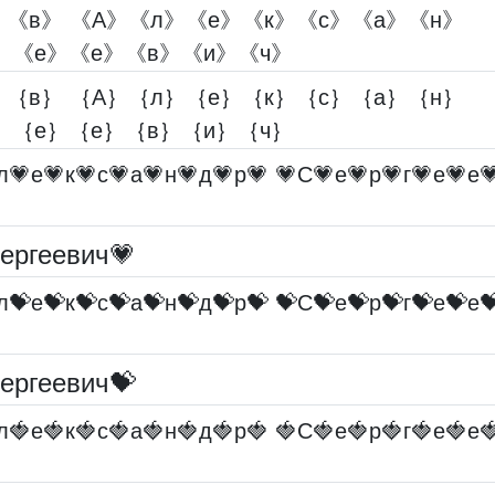
》《в》 《А》《л》《е》《к》《с》《а》《н》
》《е》《е》《в》《и》《ч》
｝｛в｝ ｛А｝｛л｝｛е｝｛к｝｛с｝｛а｝｛н｝
｝｛е｝｛е｝｛в｝｛и｝｛ч｝
л💗е💗к💗с💗а💗н💗д💗р💗 💗С💗е💗р💗г💗е💗е
ергеевич💗
л💝е💝к💝с💝а💝н💝д💝р💝 💝С💝е💝р💝г💝е💝е
ергеевич💝
л🍓е🍓к🍓с🍓а🍓н🍓д🍓р🍓 🍓С🍓е🍓р🍓г🍓е🍓е