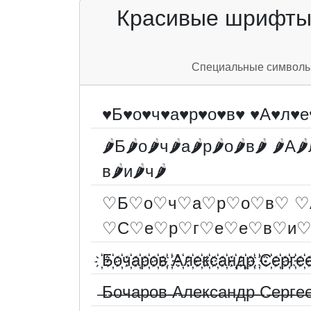
Красивые шрифты 
Специальные символы д
♥Б♥о♥ч♥а♥р♥о♥в♥ ♥А♥л♥е
🌶Б🌶о🌶ч🌶а🌶р🌶о🌶в🌶 🌶А🌶
в🌶и🌶ч🌶
♡Б♡о♡ч♡а♡р♡о♡в♡ ♡
♡С♡е♡р♡г♡е♡е♡в♡и
҉Б҉о҉ч҉а҉р҉о҉в҉ ҉А҉л҉е҉к҉с҉а҉н҉д҉р҉ ҉С҉е҉р҉г҉е҉е
̶Б̶о̶ч̶а̶р̶о̶в̶ ̶А̶л̶е̶к̶с̶а̶н̶д̶р̶ ̶С̶е̶р̶г̶е̶е