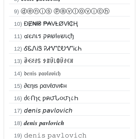
ⓓⓔⓝⓘⓢ ⓟⓐⓥⓛⓞⓥⓘⓒⓗ
9)
ĐɆ₦ł₴ ₱₳VⱠØVł₵Ⱨ
10)
๔єภเร קคשl๏שเςђ
11)
ᎴᏋᏁᎥᏕ ᎮᏗᏉᏝᎧᏉᎥ૮Ꮒ
12)
ꂠꈼꋊꂑꌚ ꉣꁲꀰ꒒ꂦꀰꂑꀯꍩ
13)
𝔡𝔢𝔫𝔦𝔰 𝔭𝔞𝔳𝔩𝔬𝔳𝔦𝔠𝔥
14)
∂єηιѕ ρανℓσνι¢н
15)
ძ૯Ոɿς ƿค౮Ն૦౮ɿ८Һ
16)
𝘥𝘦𝘯𝘪𝘴 𝘱𝘢𝘷𝘭𝘰𝘷𝘪𝘤𝘩
17)
𝒅𝒆𝒏𝒊𝒔 𝒑𝒂𝒗𝒍𝒐𝒗𝒊𝒄𝒉
18)
𝚍𝚎𝚗𝚒𝚜 𝚙𝚊𝚟𝚕𝚘𝚟𝚒𝚌𝚑
19)