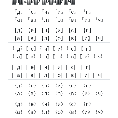
▓︎п▓︎а▓︎в▓︎л▓︎о▓︎в▓︎и▓︎ч▓︎
『д』『е』『н』『и』『с』 『п』
『а』『в』『л』『о』『в』『и』『ч』
【д】【е】【н】【и】【с】 【п】
【а】【в】【л】【о】【в】【и】【ч】
〖д〗〖е〗〖н〗〖и〗〖с〗 〖п〗
〖а〗〖в〗〖л〗〖о〗〖в〗〖и〗〖ч〗
〚д〛〚е〛〚н〛〚и〛〚с〛 〚п〛
〚а〛〚в〛〚л〛〚о〛〚в〛〚и〛〚ч〛
〈д〉〈е〉〈н〉〈и〉〈с〉 〈п〉
〈а〉〈в〉〈л〉〈о〉〈в〉〈и〉〈ч〉
《д》《е》《н》《и》《с》 《п》
《а》《в》《л》《о》《в》《и》《ч》