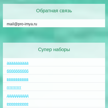
Обратная связь
mail@pro-imya.ru
Супер наборы
аааааааааа
бббббббббб
вввввввввв
гггггггггг
дддддддддд
ееееееееее