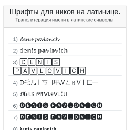
Шрифты для ников на латинице.
Транслитерация имени в латинские символы.
𝓭𝓮𝓷𝓲𝓼 𝓹𝓪𝓿𝓵𝓸𝓿𝓲𝓬𝓱
1)
𝕕𝕖𝕟𝕚𝕤 𝕡𝕒𝕧𝕝𝕠𝕧𝕚𝕔𝕙
2)
🄳🄴🄽🄸🅂
3)
🄿🄰🅅🄻🄾🅅🄸🄲🄷
ᗪ乇几丨丂 卩卂ᐯㄥㄖᐯ丨匚卄
4)
ꀸꍟꈤꀤꌗ ᖘꍏᐯ꒒ꂦᐯꀤꉓꃅ
5)
🅓🅔🅝🅘🅢 🅟🅐🅥🅛🅞🅥🅘🅒🅗
6)
🅳🅴🅽🅸🆂 🅿🅰🆅🅻🅾🆅🅸🅲🅷
7)
𝖉𝖊𝖓𝖎𝖘 𝖕𝖆𝖛𝖑𝖔𝖛𝖎𝖈𝖍
8)