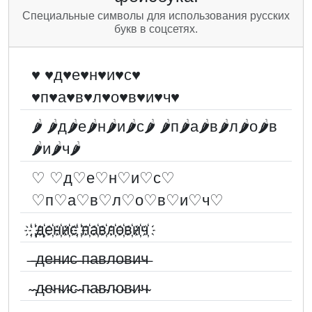
Специальные символы для использования русских
букв в соцсетях.
♥ ♥д♥е♥н♥и♥с♥
♥п♥а♥в♥л♥о♥в♥и♥ч♥
🌶 🌶д🌶е🌶н🌶и🌶с🌶 🌶п🌶а🌶в🌶л🌶о🌶в
🌶и🌶ч🌶
♡ ♡д♡е♡н♡и♡с♡
♡п♡а♡в♡л♡о♡в♡и♡ч♡
҉ ҉д҉е҉н҉и҉с҉ ҉п҉а҉в҉л҉о҉в҉и҉ч҉
̶ ̶д̶е̶н̶и̶с̶ ̶п̶а̶в̶л̶о̶в̶и̶ч̶
̴ ̴д̴е̴н̴и̴с̴ ̴п̴а̴в̴л̴о̴в̴и̴ч̴