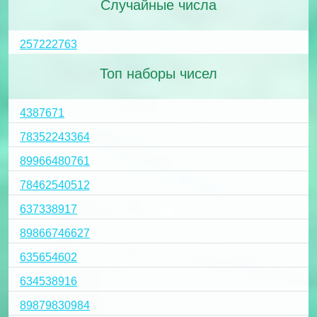
Случайные числа
257222763
Топ наборы чисел
4387671
78352243364
89966480761
78462540512
637338917
89866746627
635654602
634538916
89879830984