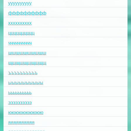
уууууууууу
фффффффффф
хххххххххх
цццццццццц
чччччччччч
шшшшшшшшшш
щщщщщщщщщщ
ъъъъъъъъъъ
ыыыыыыыыыы
ьььььььььь
ээээээээээ
юююююююююю
яяяяяяяяяя