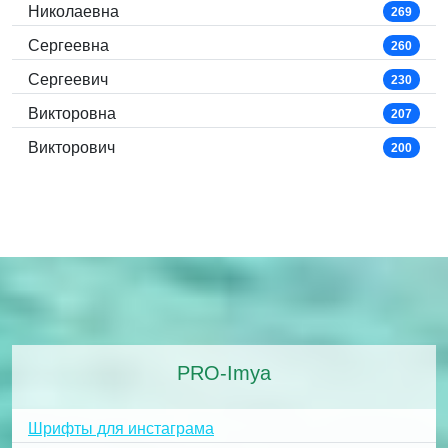
Николаевна
269
Сергеевна
260
Сергеевич
230
Викторовна
207
Викторович
200
PRO-Imya
Шрифты для инстаграма