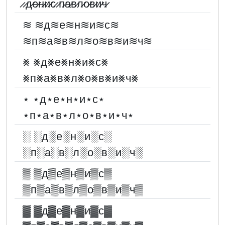
̷ ̷д̷е̷н̷и̷с̷ ̷п̷а̷в̷л̷о̷в̷и̷ч̷
≋ ≋д≋е≋н≋и≋с≋
≋п≋а≋в≋л≋о≋в≋и≋ч≋
⨳ ⨳д⨳е⨳н⨳и⨳с⨳
⨳п⨳а⨳в⨳л⨳о⨳в⨳и⨳ч⨳
⋆ ⋆д⋆е⋆н⋆и⋆с⋆
⋆п⋆а⋆в⋆л⋆о⋆в⋆и⋆ч⋆
░︎ ░︎д░︎е░︎н░︎и░︎с░︎
░︎п░︎а░︎в░︎л░︎о░︎в░︎и░︎ч░︎
▒ ▒д▒е▒н▒и▒с▒
▒п▒а▒в▒л▒о▒в▒и▒ч▒
▓︎ ▓︎д▓︎е▓︎н▓︎и▓︎с▓︎