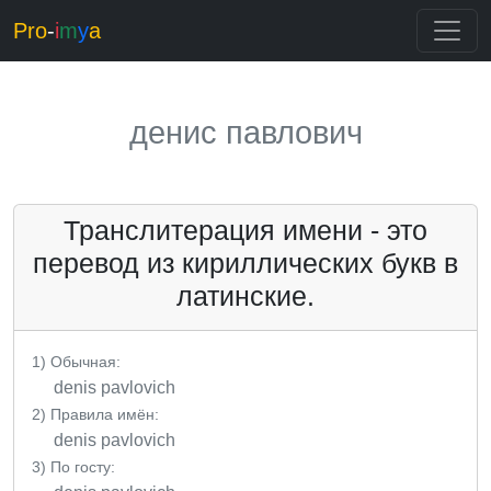
Pro
-
i
m
y
a
денис павлович
Транслитерация имени - это
перевод из кириллических букв в
латинские.
1) Обычная:
denis pavlovich
2) Правила имён:
denis pavlovich
3) По госту: