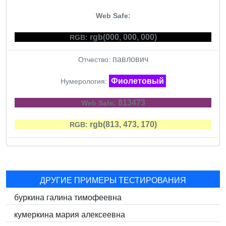
Web Safe:
rgb(000, 000, 000)
RGB:
павлович
Отчество:
Фиолетовый
Нумерология:
813473
Web Safe:
rgb(813, 473, 170)
RGB:
ДРУГИЕ ПРИМЕРЫ ТЕСТИРОВАНИЯ
буркина галина тимофеевна
кумеркина мария алексеевна