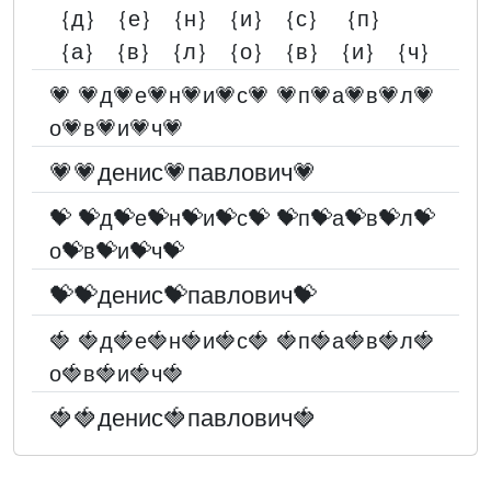
｛д｝｛е｝｛н｝｛и｝｛с｝ ｛п｝
｛а｝｛в｝｛л｝｛о｝｛в｝｛и｝｛ч｝
💗 💗д💗е💗н💗и💗с💗 💗п💗а💗в💗л💗
о💗в💗и💗ч💗
💗💗денис💗павлович💗
💝 💝д💝е💝н💝и💝с💝 💝п💝а💝в💝л💝
о💝в💝и💝ч💝
💝💝денис💝павлович💝
🍓 🍓д🍓е🍓н🍓и🍓с🍓 🍓п🍓а🍓в🍓л🍓
о🍓в🍓и🍓ч🍓
🍓🍓денис🍓павлович🍓