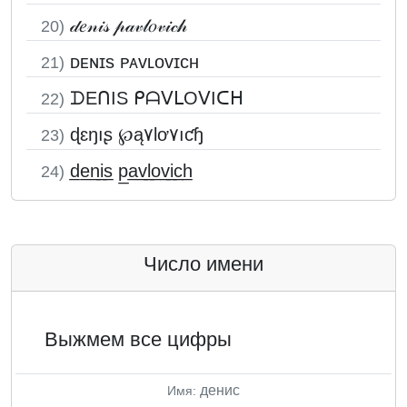
𝒹𝑒𝓃𝒾𝓈 𝓅𝒶𝓋𝓁𝑜𝓋𝒾𝒸𝒽
20)
ᴅᴇɴɪs ᴘᴀᴠʟᴏᴠɪᴄʜ
21)
ᗪEᑎIS ᑭᗩᐯᒪOᐯIᑕᕼ
22)
ɖɛŋıʂ ℘ą۷Ɩơ۷ıƈɧ
23)
d̲e̲n̲i̲s̲ p̲a̲v̲l̲o̲v̲i̲c̲h̲
24)
Число имени
Выжмем все цифры
денис
Имя: