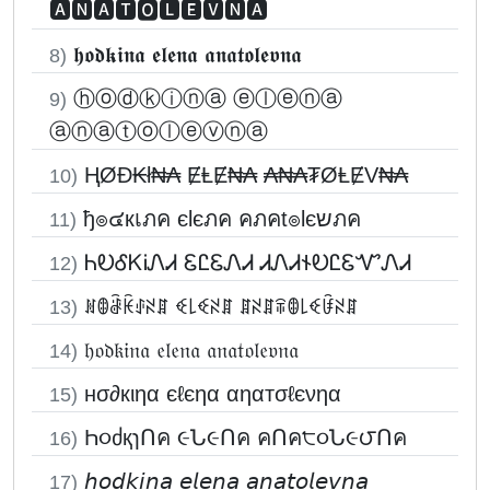
🅰🅽🅰🆃🅾🅻🅴🆅🅽🅰
𝖍𝖔𝖉𝖐𝖎𝖓𝖆 𝖊𝖑𝖊𝖓𝖆 𝖆𝖓𝖆𝖙𝖔𝖑𝖊𝖛𝖓𝖆
8)
ⓗⓞⓓⓚⓘⓝⓐ ⓔⓛⓔⓝⓐ
9)
ⓐⓝⓐⓣⓞⓛⓔⓥⓝⓐ
ⱧØĐ₭ł₦₳ ɆⱠɆ₦₳ ₳₦₳₮ØⱠɆV₦₳
10)
ђ๏๔кเภค єlєภค คภคt๏lєשภค
11)
ᏂᎧᎴᏦᎥᏁᏗ ᏋᏝᏋᏁᏗ ᏗᏁᏗ𐐆ᎧᏝᏋᏉᏁᏗ
12)
ꍩꂦꂠꀗꂑꋊꁲ ꈼ꒒ꈼꋊꁲ ꁲꋊꁲꋖꂦ꒒ꈼꀰꋊꁲ
13)
𝔥𝔬𝔡𝔨𝔦𝔫𝔞 𝔢𝔩𝔢𝔫𝔞 𝔞𝔫𝔞𝔱𝔬𝔩𝔢𝔳𝔫𝔞
14)
нσ∂кιηα єℓєηα αηαтσℓєνηα
15)
Һ૦ძқɿՈค ૯Ն૯Ոค คՈค੮૦Ն૯౮Ոค
16)
𝘩𝘰𝘥𝘬𝘪𝘯𝘢 𝘦𝘭𝘦𝘯𝘢 𝘢𝘯𝘢𝘵𝘰𝘭𝘦𝘷𝘯𝘢
17)