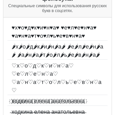
Специальные символы для использования русских
букв в соцсетях.
♥х♥о♥д♥к♥и♥н♥а♥ ♥е♥л♥е♥н♥а♥
♥а♥н♥а♥т♥о♥л♥ь♥е♥в♥н♥а♥
🌶х🌶о🌶д🌶к🌶и🌶н🌶а🌶 🌶е🌶л🌶е🌶н🌶а
🌶 🌶а🌶н🌶а🌶т🌶о🌶л🌶ь🌶е🌶в🌶н🌶а🌶
♡х♡о♡д♡к♡и♡н♡а♡
♡е♡л♡е♡н♡а♡
♡а♡н♡а♡т♡о♡л♡ь♡е♡в♡н♡а
♡
҉х҉о҉д҉к҉и҉н҉а҉ ҉е҉л҉е҉н҉а҉ ҉а҉н҉а҉т҉о҉л҉ь҉е҉в҉н҉а҉
̶х̶о̶д̶к̶и̶н̶а̶ ̶е̶л̶е̶н̶а̶ ̶а̶н̶а̶т̶о̶л̶ь̶е̶в̶н̶а̶