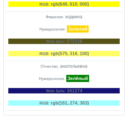
rgb(646, 610, 000)
RGB:
ходкина
Фвмилия:
Золотой
Нумерология:
575316
Web Safe:
rgb(575, 316, 100)
RGB:
анатольевна
Отчество:
Зелёный
Нумерология:
161274
Web Safe:
rgb(161, 274, 363)
RGB: