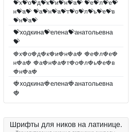
💝х💝о💝д💝к💝и💝н💝а💝 💝е💝л💝е💝
н💝а💝 💝а💝н💝а💝т💝о💝л💝ь💝е💝в
💝н💝а💝
💝ходкина💝елена💝анатольевна
💝
🍓х🍓о🍓д🍓к🍓и🍓н🍓а🍓 🍓е🍓л🍓е🍓
н🍓а🍓 🍓а🍓н🍓а🍓т🍓о🍓л🍓ь🍓е🍓в
🍓н🍓а🍓
🍓ходкина🍓елена🍓анатольевна
🍓
Шрифты для ников на латинице.