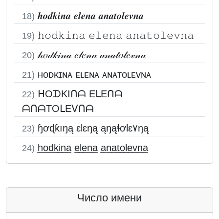
𝒉𝒐𝒅𝒌𝒊𝒏𝒂 𝒆𝒍𝒆𝒏𝒂 𝒂𝒏𝒂𝒕𝒐𝒍𝒆𝒗𝒏𝒂
18)
𝚑𝚘𝚍𝚔𝚒𝚗𝚊 𝚎𝚕𝚎𝚗𝚊 𝚊𝚗𝚊𝚝𝚘𝚕𝚎𝚟𝚗𝚊
19)
𝒽𝑜𝒹𝓀𝒾𝓃𝒶 𝑒𝓁𝑒𝓃𝒶 𝒶𝓃𝒶𝓉𝑜𝓁𝑒𝓋𝓃𝒶
20)
ʜᴏᴅᴋɪɴᴀ ᴇʟᴇɴᴀ ᴀɴᴀᴛᴏʟᴇᴠɴᴀ
21)
ᕼOᗪKIᑎᗩ EᒪEᑎᗩ
22)
ᗩᑎᗩTOᒪEᐯᑎᗩ
ɧơɖƙıŋą ɛƖɛŋą ąŋąɬơƖɛ۷ŋą
23)
h̲o̲d̲k̲i̲n̲a̲ e̲l̲e̲n̲a̲ a̲n̲a̲t̲o̲l̲e̲v̲n̲a̲
24)
Число имени