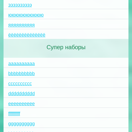
ээээээээээ
юююююююююю
яяяяяяяяяя
ёёёёёёёёёёёёёё
Супер наборы
aaaaaaaaaa
bbbbbbbbbb
cccccccccc
dddddddddd
eeeeeeeeee
ffffffffff
gggggggggg