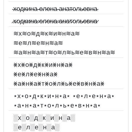
̴х̴о̴д̴к̴и̴н̴а̴ ̴е̴л̴е̴н̴а̴ ̴а̴н̴а̴т̴о̴л̴ь̴е̴в̴н̴а̴
̷х̷о̷д̷к̷и̷н̷а̷ ̷е̷л̷е̷н̷а̷ ̷а̷н̷а̷т̷о̷л̷ь̷е̷в̷н̷а̷
≋х≋о≋д≋к≋и≋н≋а≋
≋е≋л≋е≋н≋а≋
≋а≋н≋а≋т≋о≋л≋ь≋е≋в≋н≋а≋
⨳х⨳о⨳д⨳к⨳и⨳н⨳а⨳
⨳е⨳л⨳е⨳н⨳а⨳
⨳а⨳н⨳а⨳т⨳о⨳л⨳ь⨳е⨳в⨳н⨳а⨳
⋆х⋆о⋆д⋆к⋆и⋆н⋆а⋆ ⋆е⋆л⋆е⋆н⋆а⋆
⋆а⋆н⋆а⋆т⋆о⋆л⋆ь⋆е⋆в⋆н⋆а⋆
░︎х░︎о░︎д░︎к░︎и░︎н░︎а░︎
░︎е░︎л░︎е░︎н░︎а░︎