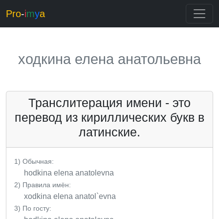
Pro
-
i
m
y
a
ходкина елена анатольевна
Транслитерация имени - это
перевод из кириллических букв в
латинские.
1) Обычная:
hodkina elena anatolevna
2) Правила имён:
хodkina elena anatol`evna
3) По госту: