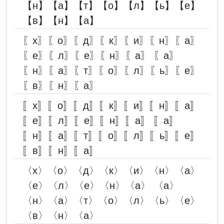
【н】【а】【т】【о】【л】【ь】【е】
【в】【н】【а】
〖х〗〖о〗〖д〗〖к〗〖и〗〖н〗〖а〗
〖е〗〖л〗〖е〗〖н〗〖а〗 〖а〗
〖н〗〖а〗〖т〗〖о〗〖л〗〖ь〗〖е〗
〖в〗〖н〗〖а〗
〚х〛〚о〛〚д〛〚к〛〚и〛〚н〛〚а〛
〚е〛〚л〛〚е〛〚н〛〚а〛 〚а〛
〚н〛〚а〛〚т〛〚о〛〚л〛〚ь〛〚е〛
〚в〛〚н〛〚а〛
〈х〉〈о〉〈д〉〈к〉〈и〉〈н〉〈а〉
〈е〉〈л〉〈е〉〈н〉〈а〉 〈а〉
〈н〉〈а〉〈т〉〈о〉〈л〉〈ь〉〈е〉
〈в〉〈н〉〈а〉