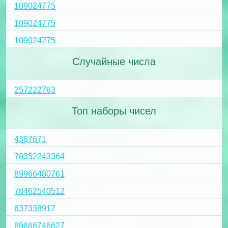
109024775
109024775
109024775
Случайные числа
257222763
Топ наборы чисел
4387671
78352243364
89966480761
78462540512
637338917
89866746627