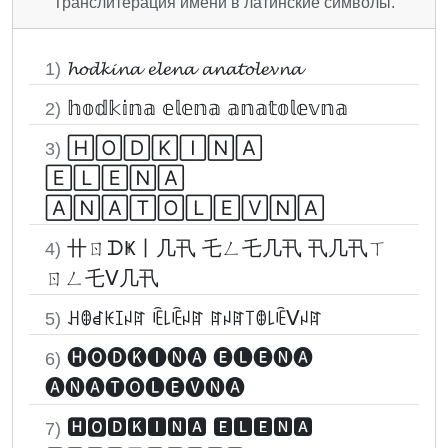
Транслитерация имени в латинские символы.
𝓱𝓸𝓭𝓴𝓲𝓷𝓪 𝓮𝓵𝓮𝓷𝓪 𝓪𝓷𝓪𝓽𝓸𝓵𝓮𝓿𝓷𝓪
1)
𝕙𝕠𝕕𝕜𝕚𝕟𝕒 𝕖𝕝𝕖𝕟𝕒 𝕒𝕟𝕒𝕥𝕠𝕝𝕖𝕧𝕟𝕒
2)
🄷🄾🄳🄺🄸🄽🄰
3)
🄴🄻🄴🄽🄰
🄰🄽🄰🅃🄾🄻🄴🅅🄽🄰
卄ㄖᗪҜ丨几卂 乇ㄥ乇几卂 卂几卂ㄒ
4)
ㄖㄥ乇ᐯ几卂
ꃅꂦꀸꀘꀤꈤꍏ ꍟ꒒ꍟꈤꍏ ꍏꈤꍏ꓄ꂦ꒒ꍟᐯꈤꍏ
5)
🅗🅞🅓🅚🅘🅝🅐 🅔🅛🅔🅝🅐
6)
🅐🅝🅐🅣🅞🅛🅔🅥🅝🅐
🅷🅾🅳🅺🅸🅽🅰 🅴🅻🅴🅽🅰
7)