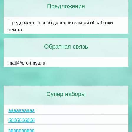
Предложения
Предложить способ дополнительной обработки
текста.
Обратная связь
mail@pro-imya.ru
Супер наборы
аааааааааа
бббббббббб
вввввввввв