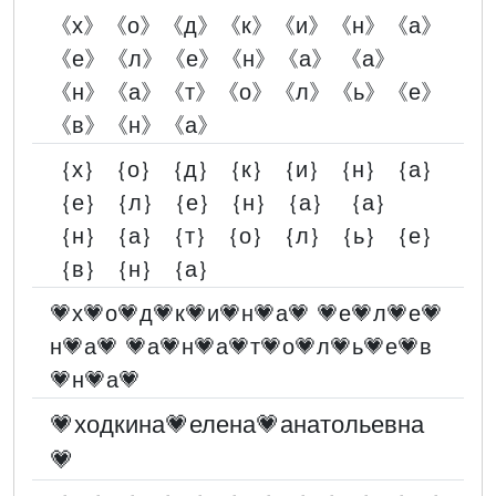
《х》《о》《д》《к》《и》《н》《а》
《е》《л》《е》《н》《а》 《а》
《н》《а》《т》《о》《л》《ь》《е》
《в》《н》《а》
｛х｝｛о｝｛д｝｛к｝｛и｝｛н｝｛а｝
｛е｝｛л｝｛е｝｛н｝｛а｝ ｛а｝
｛н｝｛а｝｛т｝｛о｝｛л｝｛ь｝｛е｝
｛в｝｛н｝｛а｝
💗х💗о💗д💗к💗и💗н💗а💗 💗е💗л💗е💗
н💗а💗 💗а💗н💗а💗т💗о💗л💗ь💗е💗в
💗н💗а💗
💗ходкина💗елена💗анатольевна
💗