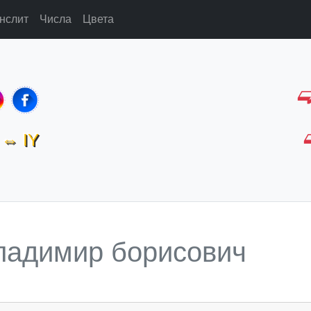
нслит
Числа
Цвета
⇔ IY
ладимир борисович