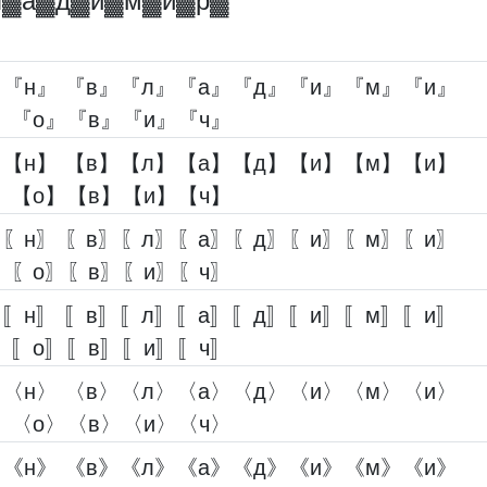
л▓︎а▓︎д▓︎и▓︎м▓︎и▓︎р▓︎
』『н』 『в』『л』『а』『д』『и』『м』『и』
』『о』『в』『и』『ч』
】【н】 【в】【л】【а】【д】【и】【м】【и】
】【о】【в】【и】【ч】
〗〖н〗 〖в〗〖л〗〖а〗〖д〗〖и〗〖м〗〖и〗
〗〖о〗〖в〗〖и〗〖ч〗
〛〚н〛 〚в〛〚л〛〚а〛〚д〛〚и〛〚м〛〚и〛
〛〚о〛〚в〛〚и〛〚ч〛
〉〈н〉 〈в〉〈л〉〈а〉〈д〉〈и〉〈м〉〈и〉
〉〈о〉〈в〉〈и〉〈ч〉
》《н》 《в》《л》《а》《д》《и》《м》《и》