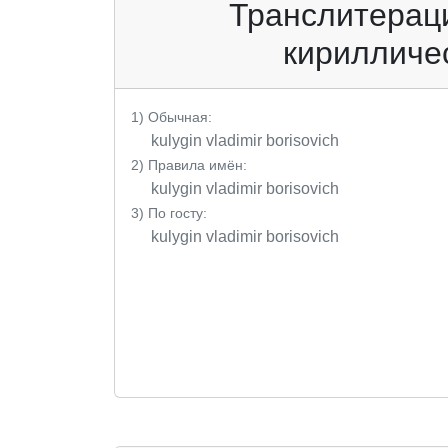
Транслитераци
кирилличес
1) Обычная:
kulygin vladimir borisovich
2) Правила имён:
kulygin vladimir borisovich
3) По госту:
kulygin vladimir borisovich