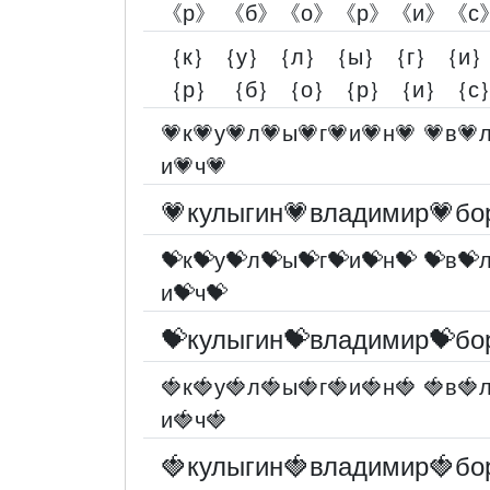
《р》 《б》《о》《р》《и》《с
｛к｝｛у｝｛л｝｛ы｝｛г｝｛и
｛р｝ ｛б｝｛о｝｛р｝｛и｝｛с
💗к💗у💗л💗ы💗г💗и💗н💗 💗в💗
и💗ч💗
💗кулыгин💗владимир💗бо
💝к💝у💝л💝ы💝г💝и💝н💝 💝в💝
и💝ч💝
💝кулыгин💝владимир💝бо
🍓к🍓у🍓л🍓ы🍓г🍓и🍓н🍓 🍓в🍓
и🍓ч🍓
🍓кулыгин🍓владимир🍓бо