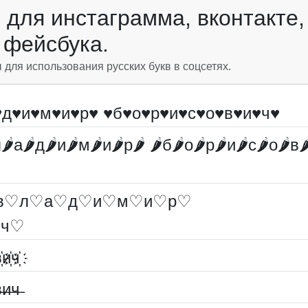
для инстаграмма, вконтакте,
фейсбука.
ля использования русских букв в соцсетях.
♥д♥и♥м♥и♥р♥ ♥б♥о♥р♥и♥с♥о♥в♥и♥ч♥
л🌶а🌶д🌶и🌶м🌶и🌶р🌶 🌶б🌶о🌶р🌶и🌶с🌶о🌶в
в♡л♡а♡д♡и♡м♡и♡р♡
♡ч♡
҉и҉ч҉
̶и̶ч̶