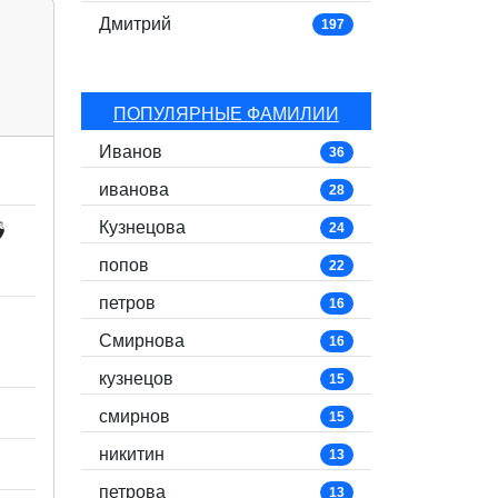
Дмитрий
197
ПОПУЛЯРНЫЕ ФАМИЛИИ
Иванов
36
иванова
28
Кузнецова

24
попов
22
петров
16
Смирнова
16
кузнецов
15
смирнов
15
никитин
13
петрова
13