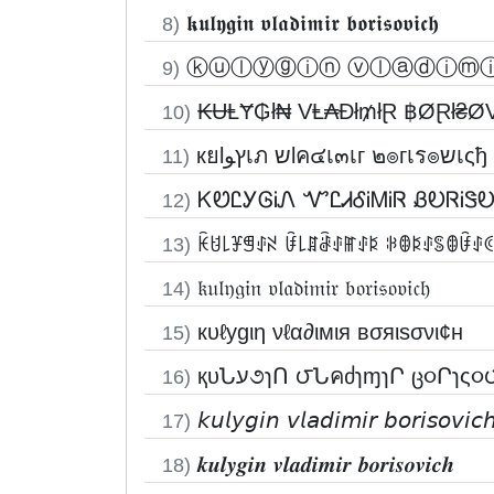
𝖐𝖚𝖑𝖞𝖌𝖎𝖓 𝖛𝖑𝖆𝖉𝖎𝖒𝖎𝖗 𝖇𝖔𝖗𝖎𝖘𝖔𝖛𝖎𝖈𝖍
8)
ⓚⓤⓛⓨⓖⓘⓝ ⓥⓛⓐⓓⓘⓜ
9)
₭ɄⱠɎ₲ł₦ VⱠ₳Đł₥łⱤ ฿ØⱤł₴Ø
10)
кยlץﻮเภ שlค๔เ๓เг ๒๏гเร๏שเςђ
11)
ᏦᏬᏝᎩᎶᎥᏁ ᏉᏝᏗᎴᎥᎷᎥᏒ ᏰᎧᏒᎥᏕ
12)
ꀗꐇ꒒ꐞꁅꂑꋊ ꀰ꒒ꁲꂠꂑꂵꂑꌅ ꋰꂦꌅꂑꌚꂦꀰꂑ
13)
𝔨𝔲𝔩𝔶𝔤𝔦𝔫 𝔳𝔩𝔞𝔡𝔦𝔪𝔦𝔯 𝔟𝔬𝔯𝔦𝔰𝔬𝔳𝔦𝔠𝔥
14)
кυℓуgιη νℓα∂ιмιя вσяιѕσνι¢н
15)
қυՆע૭ɿՈ ౮ՆคძɿɱɿՐ ც૦Րɿς
16)
𝘬𝘶𝘭𝘺𝘨𝘪𝘯 𝘷𝘭𝘢𝘥𝘪𝘮𝘪𝘳 𝘣𝘰𝘳𝘪𝘴𝘰𝘷𝘪𝘤
17)
𝒌𝒖𝒍𝒚𝒈𝒊𝒏 𝒗𝒍𝒂𝒅𝒊𝒎𝒊𝒓 𝒃𝒐𝒓𝒊𝒔𝒐𝒗𝒊𝒄𝒉
18)