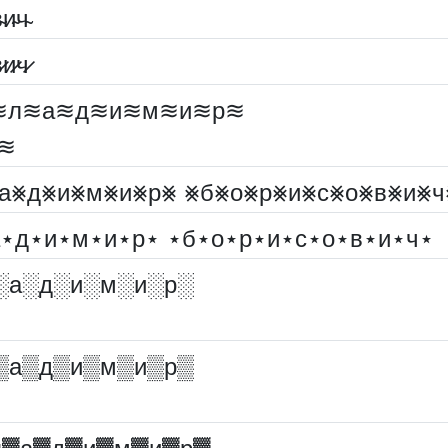
̴и̴ч̴
̷и̷ч̷
≋л≋а≋д≋и≋м≋и≋р≋
≋
⨳а⨳д⨳и⨳м⨳и⨳р⨳ ⨳б⨳о⨳р⨳и⨳с⨳о⨳в⨳и⨳ч
а⋆д⋆и⋆м⋆и⋆р⋆ ⋆б⋆о⋆р⋆и⋆с⋆о⋆в⋆и⋆ч⋆
░︎а░︎д░︎и░︎м░︎и░︎р░︎
▒а▒д▒и▒м▒и▒р▒