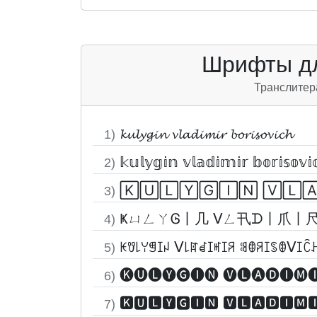
Шрифты дл
Транслитер
𝓴𝓾𝓵𝔂𝓰𝓲𝓷 𝓿𝓵𝓪𝓭𝓲𝓶𝓲𝓻 𝓫𝓸𝓻𝓲𝓼𝓸𝓿𝓲𝓬𝓱
1)
𝕜𝕦𝕝𝕪𝕘𝕚𝕟 𝕧𝕝𝕒𝕕𝕚𝕞𝕚𝕣 𝕓𝕠𝕣𝕚𝕤𝕠𝕧𝕚
2)
🄺🅄🄻🅈🄶🄸🄽 🅅🄻
3)
ҜㄩㄥㄚᎶ丨几 ᐯㄥ卂ᗪ丨爪丨
4)
ꀘꀎ꒒ꌩꁅꀤꈤ ᐯ꒒ꍏꀸꀤꎭꀤꋪ ꌃꂦꋪꀤꌗꂦᐯꀤꉓ
5)
🅚🅤🅛🅨🅖🅘🅝 🅥🅛🅐🅓🅘🅜
6)
🅺🆄🅻🆈🅶🅸🅽 🆅🅻🅰🅳🅸🅼
7)