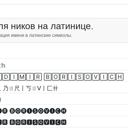
я ников на латинице.
ация имени в латинские символы.
𝕔𝕙
🄳🄸🄼🄸🅁 🄱🄾🅁🄸🅂🄾🅅🄸🄲🄷
尺 乃ㄖ尺丨丂ㄖᐯ丨匚卄
ꃅ
🅡 🅑🅞🅡🅘🅢🅞🅥🅘🅒🅗
🆁 🅱🅾🆁🅸🆂🅾🆅🅸🅲🅷