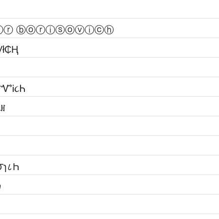
ⓘⓡ ⓑⓞⓡⓘⓢⓞⓥⓘⓒⓗ
Vł₵Ⱨ
ᎧᏉᎥ૮Ꮒ
ꀯꍩ
૦౮ɿ८Һ
