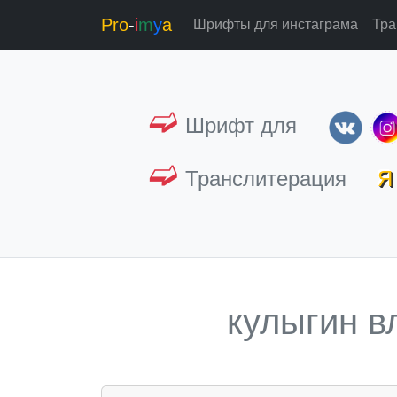
Pro
-
i
m
y
a
Шрифты для инстаграма
Тра
➫
Шрифт для
➫
Транслитерация
Я 
кулыгин в