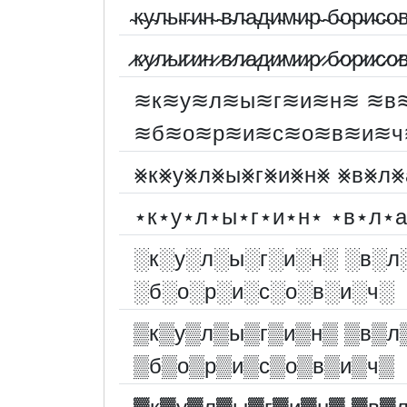
̴к̴у̴л̴ы̴г̴и̴н̴ ̴в̴л̴а̴д̴и̴м̴и̴р̴ ̴б̴о̴р̴и̴с̴о̴в
̷к̷у̷л̷ы̷г̷и̷н̷ ̷в̷л̷а̷д̷и̷м̷и̷р̷ ̷б̷о̷р̷и̷с̷о̷в
≋к≋у≋л≋ы≋г≋и≋н≋ ≋в
≋б≋о≋р≋и≋с≋о≋в≋и≋ч
⨳к⨳у⨳л⨳ы⨳г⨳и⨳н⨳ ⨳в⨳л
⋆к⋆у⋆л⋆ы⋆г⋆и⋆н⋆ ⋆в⋆л⋆
░︎к░︎у░︎л░︎ы░︎г░︎и░︎н░︎ ░︎в░︎л
░︎б░︎о░︎р░︎и░︎с░︎о░︎в░︎и░︎ч░︎
▒к▒у▒л▒ы▒г▒и▒н▒ ▒в▒л
▒б▒о▒р▒и▒с▒о▒в▒и▒ч▒