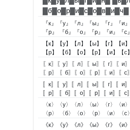
▓︎к▓︎у▓︎л▓︎ы▓︎г▓︎и▓︎н▓︎ ▓︎в▓︎
▓︎б▓︎о▓︎р▓︎и▓︎с▓︎о▓︎в▓︎и▓︎ч▓︎
『к』『у』『л』『ы』『г』『и
『р』 『б』『о』『р』『и』『с
【к】【у】【л】【ы】【г】【и
【р】 【б】【о】【р】【и】【с
〖к〗〖у〗〖л〗〖ы〗〖г〗〖и
〖р〗 〖б〗〖о〗〖р〗〖и〗〖с
〚к〛〚у〛〚л〛〚ы〛〚г〛〚и
〚р〛 〚б〛〚о〛〚р〛〚и〛〚с
〈к〉〈у〉〈л〉〈ы〉〈г〉〈и
〈р〉 〈б〉〈о〉〈р〉〈и〉〈с
《к》《у》《л》《ы》《г》《и