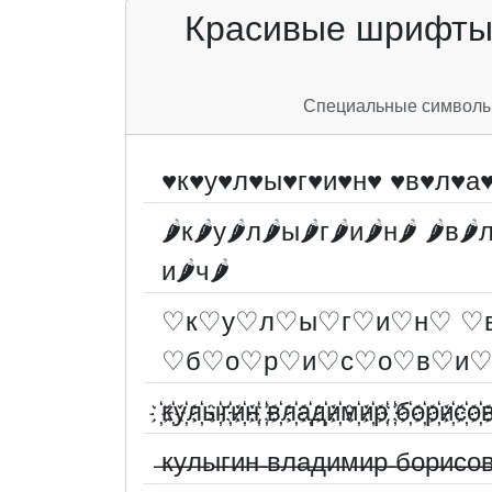
Красивые шрифты 
Специальные символы д
♥к♥у♥л♥ы♥г♥и♥н♥ ♥в♥л♥а
🌶к🌶у🌶л🌶ы🌶г🌶и🌶н🌶 🌶в🌶
и🌶ч🌶
♡к♡у♡л♡ы♡г♡и♡н♡ ♡
♡б♡о♡р♡и♡с♡о♡в♡и
҉к҉у҉л҉ы҉г҉и҉н҉ ҉в҉л҉а҉д҉и҉м҉и҉р҉ ҉б҉о҉р҉и҉с҉о҉в
̶к̶у̶л̶ы̶г̶и̶н̶ ̶в̶л̶а̶д̶и̶м̶и̶р̶ ̶б̶о̶р̶и̶с̶о̶в