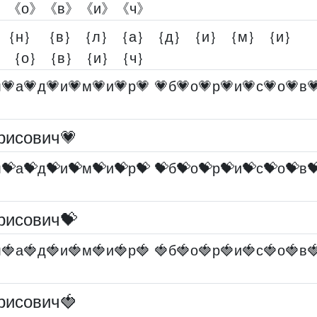
》《о》《в》《и》《ч》
｝｛н｝ ｛в｝｛л｝｛а｝｛д｝｛и｝｛м｝｛и｝
｝｛о｝｛в｝｛и｝｛ч｝
л💗а💗д💗и💗м💗и💗р💗 💗б💗о💗р💗и💗с💗о💗в
рисович💗
л💝а💝д💝и💝м💝и💝р💝 💝б💝о💝р💝и💝с💝о💝в
рисович💝
л🍓а🍓д🍓и🍓м🍓и🍓р🍓 🍓б🍓о🍓р🍓и🍓с🍓о🍓в
рисович🍓