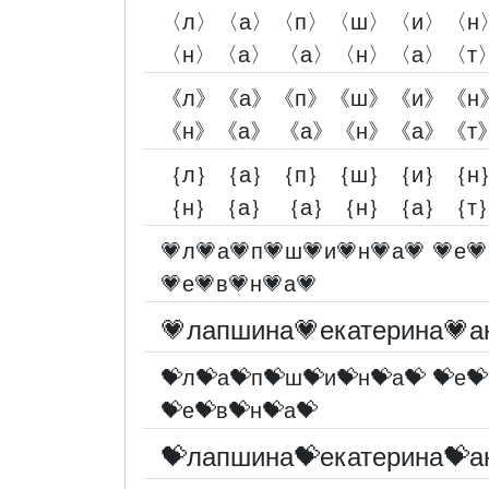
〈л〉〈а〉〈п〉〈ш〉〈и〉〈н
〈н〉〈а〉 〈а〉〈н〉〈а〉〈т
《л》《а》《п》《ш》《и》《н
《н》《а》 《а》《н》《а》《т
｛л｝｛а｝｛п｝｛ш｝｛и｝｛н
｛н｝｛а｝ ｛а｝｛н｝｛а｝｛т
💗л💗а💗п💗ш💗и💗н💗а💗 💗е💗
💗е💗в💗н💗а💗
💗лапшина💗екатерина💗а
💝л💝а💝п💝ш💝и💝н💝а💝 💝е💝
💝е💝в💝н💝а💝
💝лапшина💝екатерина💝а