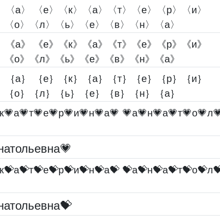
〉〈а〉 〈е〉〈к〉〈а〉〈т〉〈е〉〈р〉〈и〉
〉〈о〉〈л〉〈ь〉〈е〉〈в〉〈н〉〈а〉
》《а》 《е》《к》《а》《т》《е》《р》《и》
》《о》《л》《ь》《е》《в》《н》《а》
｝｛а｝ ｛е｝｛к｝｛а｝｛т｝｛е｝｛р｝｛и｝
｝｛о｝｛л｝｛ь｝｛е｝｛в｝｛н｝｛а｝
к💗а💗т💗е💗р💗и💗н💗а💗 💗а💗н💗а💗т💗о💗л
натольевна💗
к💝а💝т💝е💝р💝и💝н💝а💝 💝а💝н💝а💝т💝о💝л
натольевна💝