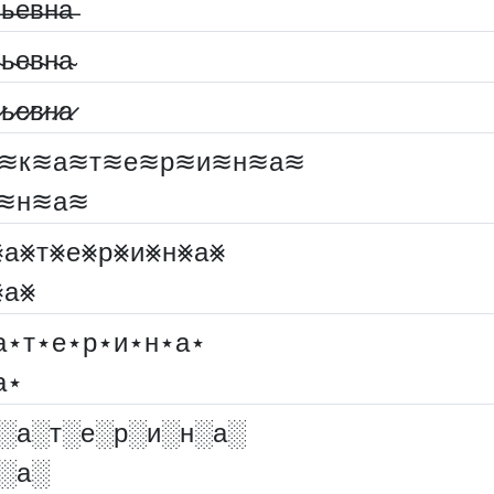
̶ь̶е̶в̶н̶а̶
̴ь̴е̴в̴н̴а̴
̷ь̷е̷в̷н̷а̷
≋к≋а≋т≋е≋р≋и≋н≋а≋
≋н≋а≋
⨳а⨳т⨳е⨳р⨳и⨳н⨳а⨳
⨳а⨳
а⋆т⋆е⋆р⋆и⋆н⋆а⋆
а⋆
░︎а░︎т░︎е░︎р░︎и░︎н░︎а░︎
░︎а░︎