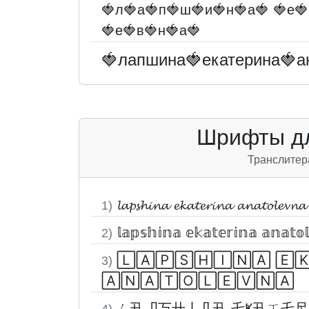
🍓л🍓а🍓п🍓ш🍓и🍓н🍓а🍓 🍓е🍓
🍓е🍓в🍓н🍓а🍓
🍓лапшина🍓екатерина🍓а
Шрифты дл
Транслитер
𝓵𝓪𝓹𝓼𝓱𝓲𝓷𝓪 𝓮𝓴𝓪𝓽𝓮𝓻𝓲𝓷𝓪 𝓪𝓷𝓪𝓽𝓸𝓵𝓮𝓿𝓷𝓪
1)
𝕝𝕒𝕡𝕤𝕙𝕚𝕟𝕒 𝕖𝕜𝕒𝕥𝕖𝕣𝕚𝕟𝕒 𝕒𝕟𝕒𝕥𝕠
2)
🄻🄰🄿🅂🄷🄸🄽🄰 🄴
3)
🄰🄽🄰🅃🄾🄻🄴🅅🄽🄰
ㄥ卂卩丂卄丨几卂 乇Ҝ卂ㄒ乇尺
4)