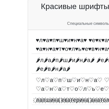
Красивые шрифты 
Специальные символы д
♥л♥а♥п♥ш♥и♥н♥а♥ ♥е♥к♥а
♥а♥н♥а♥т♥о♥л♥ь♥е♥в♥н♥а
🌶л🌶а🌶п🌶ш🌶и🌶н🌶а🌶 🌶е🌶
🌶е🌶в🌶н🌶а🌶
♡л♡а♡п♡ш♡и♡н♡а♡ ♡
♡а♡н♡а♡т♡о♡л♡ь♡е♡
҉л҉а҉п҉ш҉и҉н҉а҉ ҉е҉к҉а҉т҉е҉р҉и҉н҉а҉ ҉а҉н҉а҉т҉о҉л