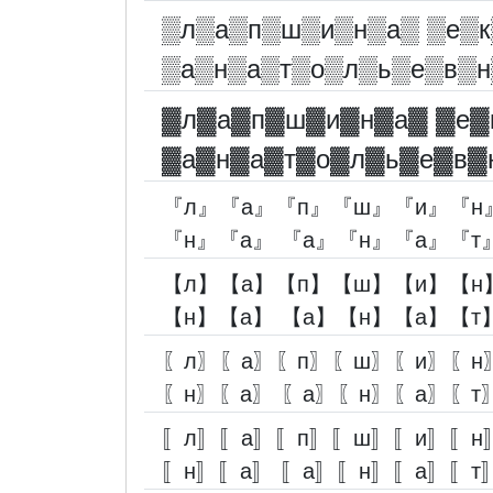
▒л▒а▒п▒ш▒и▒н▒а▒ ▒е▒к
▒а▒н▒а▒т▒о▒л▒ь▒е▒в▒н
▓︎л▓︎а▓︎п▓︎ш▓︎и▓︎н▓︎а▓︎ ▓︎е▓︎
▓︎а▓︎н▓︎а▓︎т▓︎о▓︎л▓︎ь▓︎е▓︎в▓︎
『л』『а』『п』『ш』『и』『н
『н』『а』 『а』『н』『а』『т
【л】【а】【п】【ш】【и】【н
【н】【а】 【а】【н】【а】【т
〖л〗〖а〗〖п〗〖ш〗〖и〗〖н
〖н〗〖а〗 〖а〗〖н〗〖а〗〖т
〚л〛〚а〛〚п〛〚ш〛〚и〛〚н
〚н〛〚а〛 〚а〛〚н〛〚а〛〚т