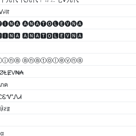
ᐯꈤꍏ
🅘🅝🅐 🅐🅝🅐🅣🅞🅛🅔🅥🅝🅐
🅸🅽🅰 🅰🅽🅰🆃🅾🅻🅴🆅🅽🅰
ⓡⓘⓝⓐ ⓐⓝⓐⓣⓞⓛⓔⓥⓝⓐ
₮ØⱠɆV₦₳
lคקรђเภค єкคtєгเภค คภคt๏lєשภค
ᎧᏝᏋᏉᏁᏗ
ꈼꀰꋊꁲ
ηα