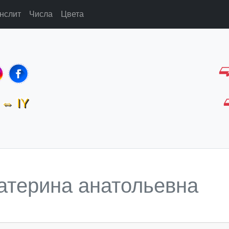
нслит
Числа
Цвета
⇔ IY
атерина анатольевна