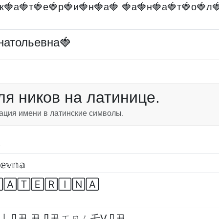
к🍓а🍓т🍓е🍓р🍓и🍓н🍓а🍓 🍓а🍓н🍓а🍓т🍓о🍓л
натольевна🍓
я ников на латинице.
ация имени в латинские символы.
𝕖𝕧𝕟𝕒
🄰🅃🄴🅁🄸🄽🄰
丨几卂 卂几卂ㄒㄖㄥ乇ᐯ几卂