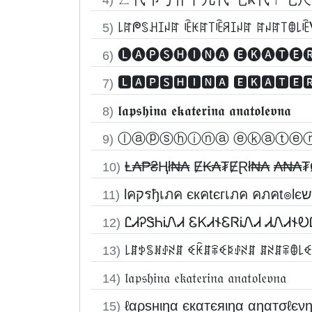
꒒ꍏᖘꌗꃅꀤꈤꍏ ꍟꀘꍏ꓄ꍟꋪꀤꈤꍏ ꍏꈤꍏ꓄ꂦ꒒ꍟ
5)
🅛🅐🅟🅢🅗🅘🅝🅐 🅔🅚🅐🅣🅔
6)
🅻🅰🅿🆂🅷🅸🅽🅰 🅴🅺🅰🆃🅴
7)
𝖑𝖆𝖕𝖘𝖍𝖎𝖓𝖆 𝖊𝖐𝖆𝖙𝖊𝖗𝖎𝖓𝖆 𝖆𝖓𝖆𝖙𝖔𝖑𝖊𝖛𝖓𝖆
8)
ⓛⓐⓟⓢⓗⓘⓝⓐ ⓔⓚⓐⓣⓔ
9)
Ⱡ₳₱₴Ⱨł₦₳ Ɇ₭₳₮ɆⱤł₦₳ ₳₦₳
10)
11)
ᏝᏗᎮᏕᏂᎥᏁᏗ ᏋᏦᏗ𐐆ᏋᏒᎥᏁᏗ ᏗᏁᏗ
12)
꒒ꁲꉣꌚꍩꂑꋊꁲ ꈼꀗꁲꋖꈼꌅꂑꋊꁲ ꁲꋊꁲꋖꂦ꒒
13)
𝔩𝔞𝔭𝔰𝔥𝔦𝔫𝔞 𝔢𝔨𝔞𝔱𝔢𝔯𝔦𝔫𝔞 𝔞𝔫𝔞𝔱𝔬𝔩𝔢𝔳𝔫𝔞
14)
ℓαρѕнιηα єкαтєяιηα αηαтσℓєν
15)