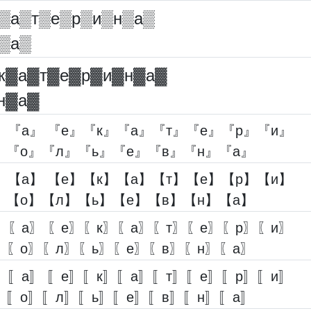
▒а▒т▒е▒р▒и▒н▒а▒
▒а▒
к▓︎а▓︎т▓︎е▓︎р▓︎и▓︎н▓︎а▓︎
н▓︎а▓︎
』『а』 『е』『к』『а』『т』『е』『р』『и』
』『о』『л』『ь』『е』『в』『н』『а』
】【а】 【е】【к】【а】【т】【е】【р】【и】
】【о】【л】【ь】【е】【в】【н】【а】
〗〖а〗 〖е〗〖к〗〖а〗〖т〗〖е〗〖р〗〖и〗
〗〖о〗〖л〗〖ь〗〖е〗〖в〗〖н〗〖а〗
〛〚а〛 〚е〛〚к〛〚а〛〚т〛〚е〛〚р〛〚и〛
〛〚о〛〚л〛〚ь〛〚е〛〚в〛〚н〛〚а〛