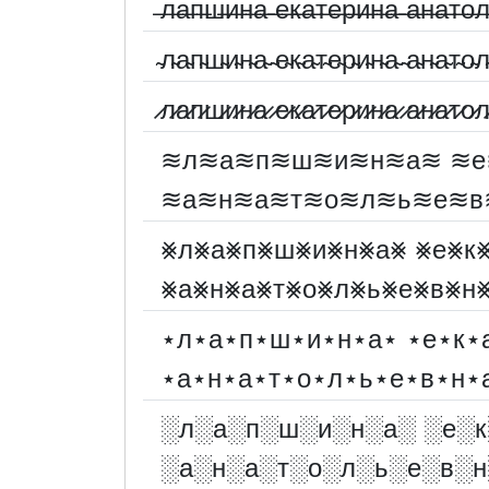
̶л̶а̶п̶ш̶и̶н̶а̶ ̶е̶к̶а̶т̶е̶р̶и̶н̶а̶ ̶а̶н̶а̶т̶о̶л
̴л̴а̴п̴ш̴и̴н̴а̴ ̴е̴к̴а̴т̴е̴р̴и̴н̴а̴ ̴а̴н̴а̴т̴о̴л
̷л̷а̷п̷ш̷и̷н̷а̷ ̷е̷к̷а̷т̷е̷р̷и̷н̷а̷ ̷а̷н̷а̷т̷о̷л
≋л≋а≋п≋ш≋и≋н≋а≋ ≋е
≋а≋н≋а≋т≋о≋л≋ь≋е≋в
⨳л⨳а⨳п⨳ш⨳и⨳н⨳а⨳ ⨳е⨳к
⨳а⨳н⨳а⨳т⨳о⨳л⨳ь⨳е⨳в⨳н
⋆л⋆а⋆п⋆ш⋆и⋆н⋆а⋆ ⋆е⋆к⋆
⋆а⋆н⋆а⋆т⋆о⋆л⋆ь⋆е⋆в⋆н⋆
░︎л░︎а░︎п░︎ш░︎и░︎н░︎а░︎ ░︎е░︎к
░︎а░︎н░︎а░︎т░︎о░︎л░︎ь░︎е░︎в░︎н