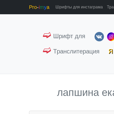
Pro
-
i
m
y
a
Шрифты для инстаграма
Тра
➫
Шрифт для
➫
Транслитерация
Я 
лапшина ек