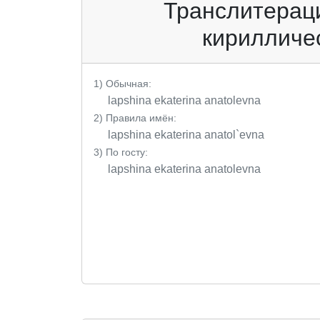
Транслитераци
кирилличес
1) Обычная:
lapshina ekaterina anatolevna
2) Правила имён:
lapshina ekaterina anatol`evna
3) По госту:
lapshina ekaterina anatolevna