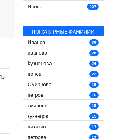
Ирина
197
ПОПУЛЯРНЫЕ ФАМИЛИИ
Иванов
36
иванова
28
Кузнецова
24
попов
22
ь
Смирнова
16
петров
16
смирнов
15
кузнецов
15
никитин
13
петрова
13