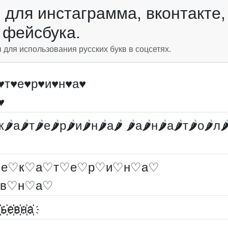
для инстаграмма, вконтакте,
фейсбука.
ля использования русских букв в соцсетях.
♥т♥е♥р♥и♥н♥а♥
♥
к🌶а🌶т🌶е🌶р🌶и🌶н🌶а🌶 🌶а🌶н🌶а🌶т🌶о🌶л
е♡к♡а♡т♡е♡р♡и♡н♡а♡
в♡н♡а♡
҉ь҉е҉в҉н҉а҉