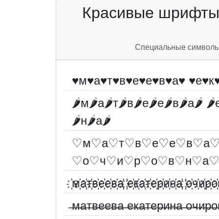
Красивые шрифты 
Специальные символы д
♥м♥а♥т♥в♥е♥е♥в♥а♥ ♥е♥к
🌶м🌶а🌶т🌶в🌶е🌶е🌶в🌶а🌶 🌶
🌶н🌶а🌶
♡м♡а♡т♡в♡е♡е♡в♡а♡
♡о♡ч♡и♡р♡о♡в♡н♡а
҉м҉а҉т҉в҉е҉е҉в҉а҉ ҉е҉к҉а҉т҉е҉р҉и҉н҉а҉ ҉о҉ч҉и҉р҉о҉
̶м̶а̶т̶в̶е̶е̶в̶а̶ ̶е̶к̶а̶т̶е̶р̶и̶н̶а̶ ̶о̶ч̶и̶р̶о̶