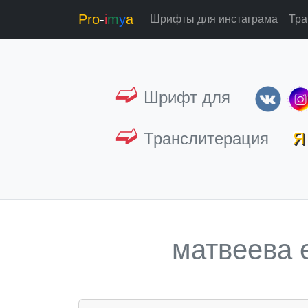
Pro
-
i
m
y
a
Шрифты для инстаграма
Тра
➫
Шрифт для
➫
Транслитерация
Я 
матвеева 