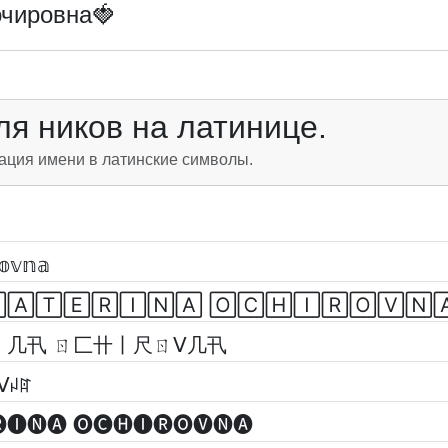
очировна🍓
я ников на латинице.
ация имени в латинские символы.
𝕠𝕧𝕟𝕒
🄰🅃🄴🅁🄸🄽🄰 🄾🄲🄷🄸🅁🄾🅅🄽
丨几卂 ㄖ匚卄丨尺ㄖᐯ几卂
ᐯꈤꍏ
🅘🅝🅐 🅞🅒🅗🅘🅡🅞🅥🅝🅐