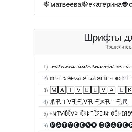
🍓матвеева🍓екатерина🍓
Шрифты дл
Транслитер
𝓶𝓪𝓽𝓿𝓮𝓮𝓿𝓪 𝓮𝓴𝓪𝓽𝓮𝓻𝓲𝓷𝓪 𝓸𝓬𝓱𝓲𝓻𝓸𝓿𝓷𝓪
1)
𝕞𝕒𝕥𝕧𝕖𝕖𝕧𝕒 𝕖𝕜𝕒𝕥𝕖𝕣𝕚𝕟𝕒 𝕠𝕔𝕙𝕚
2)
🄼🄰🅃🅅🄴🄴🅅🄰 🄴
3)
爪卂ㄒᐯ乇乇ᐯ卂 乇Ҝ卂ㄒ乇尺
4)
ꎭꍏ꓄ᐯꍟꍟᐯꍏ ꍟꀘꍏ꓄ꍟꋪꀤꈤꍏ ꂦꉓꃅꀤꋪꂦ
5)
🅜🅐🅣🅥🅔🅔🅥🅐 🅔🅚🅐🅣🅔
6)