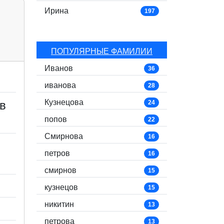
Ирина
197
ПОПУЛЯРНЫЕ ФАМИЛИИ
Иванов
36
иванова
28
Кузнецова
в
24
попов
22
Смирнова
16
петров
16
смирнов
15
кузнецов
15
никитин
13
петрова
13