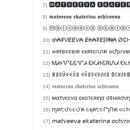
🅼🅰🆃🆅🅴🅴🆅🅰 🅴🅺🅰🆃🅴
7)
𝖒𝖆𝖙𝖛𝖊𝖊𝖛𝖆 𝖊𝖐𝖆𝖙𝖊𝖗𝖎𝖓𝖆 𝖔𝖈𝖍𝖎𝖗𝖔𝖛𝖓𝖆
8)
ⓜⓐⓣⓥⓔⓔⓥⓐ ⓔⓚⓐⓣⓔ
9)
₥₳₮VɆɆV₳ Ɇ₭₳₮ɆⱤł₦₳ Ø₵
10)
11)
ᎷᏗ𐐆ᏉᏋᏋᏉᏗ ᏋᏦᏗ𐐆ᏋᏒᎥᏁᏗ Ꭷ
12)
ꂵꁲꋖꀰꈼꈼꀰꁲ ꈼꀗꁲꋖꈼꌅꂑꋊꁲ ꂦꀯꍩꂑꌅꂦ
13)
𝔪𝔞𝔱𝔳𝔢𝔢𝔳𝔞 𝔢𝔨𝔞𝔱𝔢𝔯𝔦𝔫𝔞 𝔬𝔠𝔥𝔦𝔯𝔬𝔳𝔫𝔞
14)
мαтνєєνα єкαтєяιηα σ¢нιяσν
15)
ɱค੮౮૯૯౮ค ૯қค੮૯ՐɿՈค ૦८
16)
𝘮𝘢𝘵𝘷𝘦𝘦𝘷𝘢 𝘦𝘬𝘢𝘵𝘦𝘳𝘪𝘯𝘢 𝘰𝘤𝘩𝘪𝘳
17)