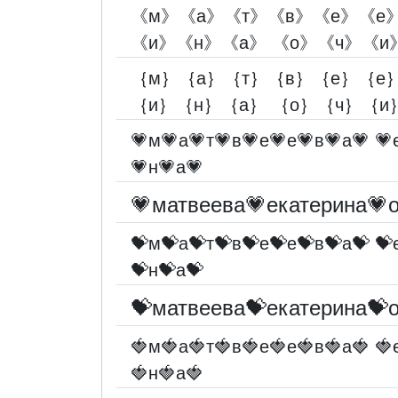
《м》《а》《т》《в》《е》《е》
《и》《н》《а》 《о》《ч》《и
｛м｝｛а｝｛т｝｛в｝｛е｝｛е｝
｛и｝｛н｝｛а｝ ｛о｝｛ч｝｛и
💗м💗а💗т💗в💗е💗е💗в💗а💗 💗
💗н💗а💗
💗матвеева💗екатерина💗
💝м💝а💝т💝в💝е💝е💝в💝а💝 💝
💝н💝а💝
💝матвеева💝екатерина💝
🍓м🍓а🍓т🍓в🍓е🍓е🍓в🍓а🍓 🍓
🍓н🍓а🍓