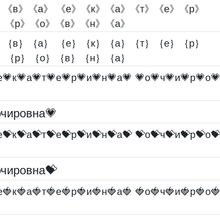
《в》《а》 《е》《к》《а》《т》《е》《р》
》《р》《о》《в》《н》《а》
｛в｝｛а｝ ｛е｝｛к｝｛а｝｛т｝｛е｝｛р｝
｝｛р｝｛о｝｛в｝｛н｝｛а｝
е💗к💗а💗т💗е💗р💗и💗н💗а💗 💗о💗ч💗и💗р💗о
очировна💗
е💝к💝а💝т💝е💝р💝и💝н💝а💝 💝о💝ч💝и💝р💝о
очировна💝
е🍓к🍓а🍓т🍓е🍓р🍓и🍓н🍓а🍓 🍓о🍓ч🍓и🍓р🍓о