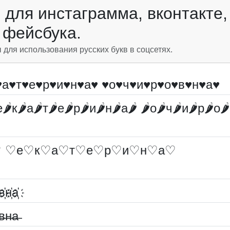
для инстаграмма, вконтакте,
фейсбука.
ля использования русских букв в соцсетях.
♥а♥т♥е♥р♥и♥н♥а♥ ♥о♥ч♥и♥р♥о♥в♥н♥а♥
е🌶к🌶а🌶т🌶е🌶р🌶и🌶н🌶а🌶 🌶о🌶ч🌶и🌶р🌶о
 ♡е♡к♡а♡т♡е♡р♡и♡н♡а♡
♡
в҉н҉а҉
в̶н̶а̶