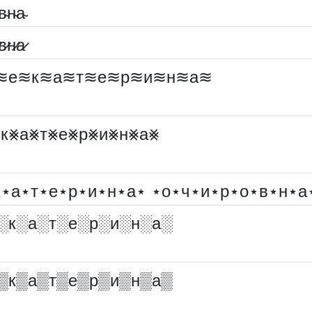
в̴н̴а̴
в̷н̷а̷
≋е≋к≋а≋т≋е≋р≋и≋н≋а≋
к⨳а⨳т⨳е⨳р⨳и⨳н⨳а⨳
к⋆а⋆т⋆е⋆р⋆и⋆н⋆а⋆ ⋆о⋆ч⋆и⋆р⋆о⋆в⋆н⋆а
░︎к░︎а░︎т░︎е░︎р░︎и░︎н░︎а░︎
▒к▒а▒т▒е▒р▒и▒н▒а▒