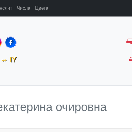
нслит
Числа
Цвета
⇔ IY
екатерина очировна