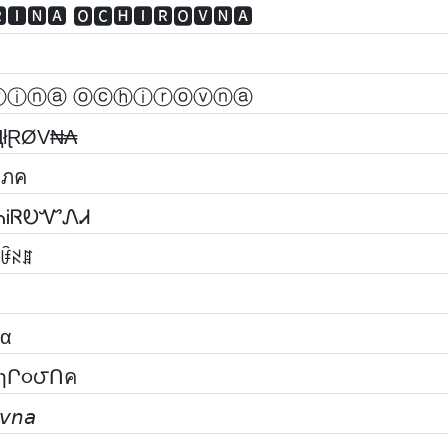
🅸🅽🅰 🅾🅲🅷🅸🆁🅾🆅🅽🅰
ⓡⓘⓝⓐ ⓞⓒⓗⓘⓡⓞⓥⓝⓐ
ⱧłⱤØV₦₳
๓คtשєєשค єкคtєгเภค ๏ςђเг๏שภค
૮ᏂᎥᏒᎧᏉᏁᏗ
ꀰꋊꁲ
ηα
ҺɿՐ૦౮Ոค
𝘷𝘯𝘢