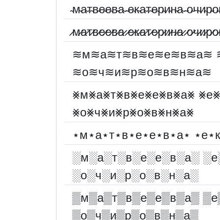
̴м̴а̴т̴в̴е̴е̴в̴а̴ ̴е̴к̴а̴т̴е̴р̴и̴н̴а̴ ̴о̴ч̴и̴р̴о̴
̷м̷а̷т̷в̷е̷е̷в̷а̷ ̷е̷к̷а̷т̷е̷р̷и̷н̷а̷ ̷о̷ч̷и̷р̷о̷
≋м≋а≋т≋в≋е≋е≋в≋а≋ 
≋о≋ч≋и≋р≋о≋в≋н≋а≋
⨳м⨳а⨳т⨳в⨳е⨳е⨳в⨳а⨳ ⨳е⨳
⨳о⨳ч⨳и⨳р⨳о⨳в⨳н⨳а⨳
⋆м⋆а⋆т⋆в⋆е⋆е⋆в⋆а⋆ ⋆е⋆
░︎м░︎а░︎т░︎в░︎е░︎е░︎в░︎а░︎ ░︎е
░︎о░︎ч░︎и░︎р░︎о░︎в░︎н░︎а░︎
▒м▒а▒т▒в▒е▒е▒в▒а▒ ▒е
▒о▒ч▒и▒р▒о▒в▒н▒а▒