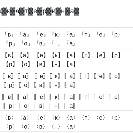
е▓︎к▓︎а▓︎т▓︎е▓︎р▓︎и▓︎н▓︎а▓︎
『в』『а』 『е』『к』『а』『т』『е』『р』
』『р』『о』『в』『н』『а』
【в】【а】 【е】【к】【а】【т】【е】【р】
】【р】【о】【в】【н】【а】
〖в〗〖а〗 〖е〗〖к〗〖а〗〖т〗〖е〗〖р〗
〗〖р〗〖о〗〖в〗〖н〗〖а〗
〚в〛〚а〛 〚е〛〚к〛〚а〛〚т〛〚е〛〚р〛
〛〚р〛〚о〛〚в〛〚н〛〚а〛
〈в〉〈а〉 〈е〉〈к〉〈а〉〈т〉〈е〉〈р〉
〉〈р〉〈о〉〈в〉〈н〉〈а〉