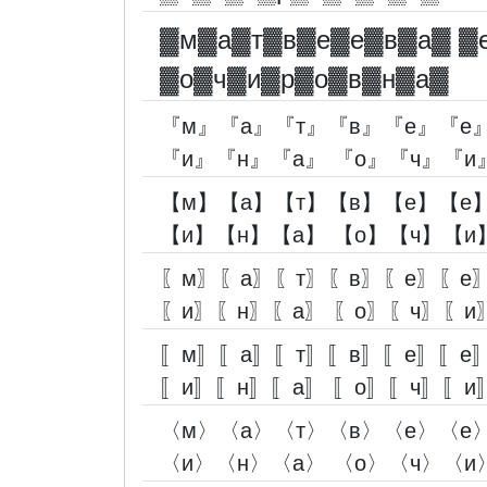
▓︎м▓︎а▓︎т▓︎в▓︎е▓︎е▓︎в▓︎а▓︎ ▓︎
▓︎о▓︎ч▓︎и▓︎р▓︎о▓︎в▓︎н▓︎а▓︎
『м』『а』『т』『в』『е』『е』
『и』『н』『а』 『о』『ч』『и
【м】【а】【т】【в】【е】【е】
【и】【н】【а】 【о】【ч】【и
〖м〗〖а〗〖т〗〖в〗〖е〗〖е〗
〖и〗〖н〗〖а〗 〖о〗〖ч〗〖и
〚м〛〚а〛〚т〛〚в〛〚е〛〚е〛
〚и〛〚н〛〚а〛 〚о〛〚ч〛〚и
〈м〉〈а〉〈т〉〈в〉〈е〉〈е〉
〈и〉〈н〉〈а〉 〈о〉〈ч〉〈и