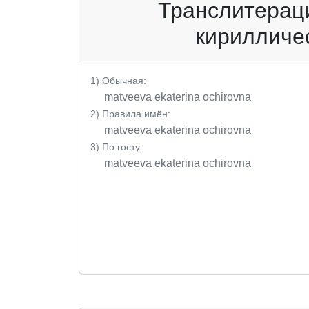
Транслитераци
кирилличес
1) Обычная:
matveeva ekaterina ochirovna
2) Правила имён:
matveeva ekaterina ochirovna
3) По госту:
matveeva ekaterina ochirovna