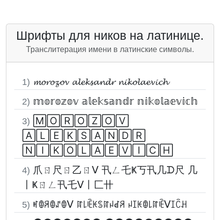
Шрифты для ников на латинице.
Транслитерация имени в латинские символы.
𝓶𝓸𝓻𝓸𝔃𝓸𝓿 𝓪𝓵𝓮𝓴𝓼𝓪𝓷𝓭𝓻 𝓷𝓲𝓴𝓸𝓵𝓪𝓮𝓿𝓲𝓬𝓱
1)
𝕞𝕠𝕣𝕠𝕫𝕠𝕧 𝕒𝕝𝕖𝕜𝕤𝕒𝕟𝕕𝕣 𝕟𝕚𝕜𝕠𝕝𝕒𝕖𝕧𝕚𝕔𝕙
2)
🄼🄾🅁🄾🅉🄾🅅
3)
🄰🄻🄴🄺🅂🄰🄽🄳🅁
🄽🄸🄺🄾🄻🄰🄴🅅🄸🄲🄷
爪ㄖ尺ㄖ乙ㄖᐯ 卂ㄥ乇Ҝ丂卂几ᗪ尺 几
4)
丨Ҝㄖㄥ卂乇ᐯ丨匚卄
ꎭꂦꋪꂦꁴꂦᐯ ꍏ꒒ꍟꀘꌗꍏꈤꀸꋪ ꈤꀤꀘꂦ꒒ꍏꍟᐯꀤꉓꃅ
5)