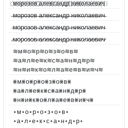
҉м҉о҉р҉о҉з҉о҉в҉ ҉а҉л҉е҉к҉с҉а҉н҉д҉р҉ ҉н҉и҉к҉о҉л҉а҉е҉в҉и҉ч҉
̶м̶о̶р̶о̶з̶о̶в̶ ̶а̶л̶е̶к̶с̶а̶н̶д̶р̶ ̶н̶и̶к̶о̶л̶а̶е̶в̶и̶ч̶
̴м̴о̴р̴о̴з̴о̴в̴ ̴а̴л̴е̴к̴с̴а̴н̴д̴р̴ ̴н̴и̴к̴о̴л̴а̴е̴в̴и̴ч̴
̷м̷о̷р̷о̷з̷о̷в̷ ̷а̷л̷е̷к̷с̷а̷н̷д̷р̷ ̷н̷и̷к̷о̷л̷а̷е̷в̷и̷ч̷
≋м≋о≋р≋о≋з≋о≋в≋
≋а≋л≋е≋к≋с≋а≋н≋д≋р≋
≋н≋и≋к≋о≋л≋а≋е≋в≋и≋ч≋
⨳м⨳о⨳р⨳о⨳з⨳о⨳в⨳
⨳а⨳л⨳е⨳к⨳с⨳а⨳н⨳д⨳р⨳
⨳н⨳и⨳к⨳о⨳л⨳а⨳е⨳в⨳и⨳ч⨳
⋆м⋆о⋆р⋆о⋆з⋆о⋆в⋆
⋆а⋆л⋆е⋆к⋆с⋆а⋆н⋆д⋆р⋆