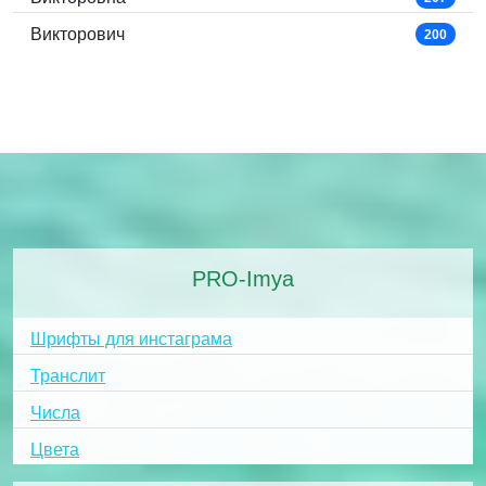
Викторович
200
PRO-Imya
Шрифты для инстаграма
Транслит
Числа
Цвета