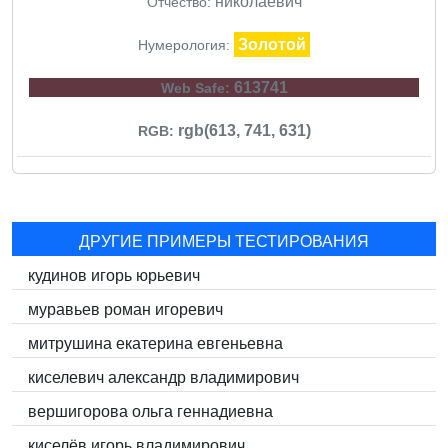
николаевич
Отчество:
Золотой
Нумерология:
613741
Web Safe:
rgb(613, 741, 631)
RGB:
ДРУГИЕ ПРИМЕРЫ ТЕСТИРОВАНИЯ
кудинов игорь юрьевич
муравьев роман игоревич
митрушина екатерина евгеньевна
киселевич александр владимирович
вершигорова ольга геннадиевна
киселёв игорь владимирович