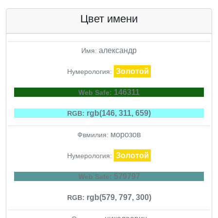
Цвет имени
александр
Имя:
Золотой
Нумерология:
146311
Web Safe:
rgb(146, 311, 659)
RGB:
морозов
Фвмилия:
Золотой
Нумерология:
579797
Web Safe:
rgb(579, 797, 300)
RGB: