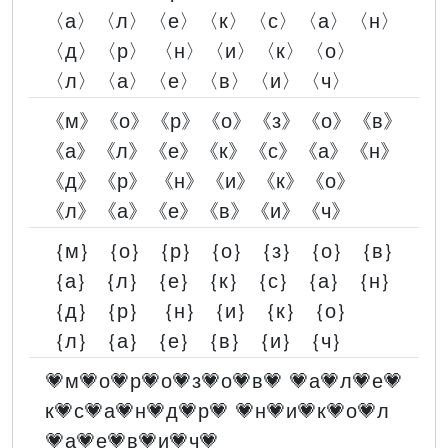
〈а〉〈л〉〈е〉〈к〉〈с〉〈а〉〈н〉
〈д〉〈р〉 〈н〉〈и〉〈к〉〈о〉
〈л〉〈а〉〈е〉〈в〉〈и〉〈ч〉
《м》《о》《р》《о》《з》《о》《в》
《а》《л》《е》《к》《с》《а》《н》
《д》《р》 《н》《и》《к》《о》
《л》《а》《е》《в》《и》《ч》
｛м｝｛о｝｛р｝｛о｝｛з｝｛о｝｛в｝
｛а｝｛л｝｛е｝｛к｝｛с｝｛а｝｛н｝
｛д｝｛р｝ ｛н｝｛и｝｛к｝｛о｝
｛л｝｛а｝｛е｝｛в｝｛и｝｛ч｝
💗м💗о💗р💗о💗з💗о💗в💗 💗а💗л💗е💗
к💗с💗а💗н💗д💗р💗 💗н💗и💗к💗о💗л
💗а💗е💗в💗и💗ч💗