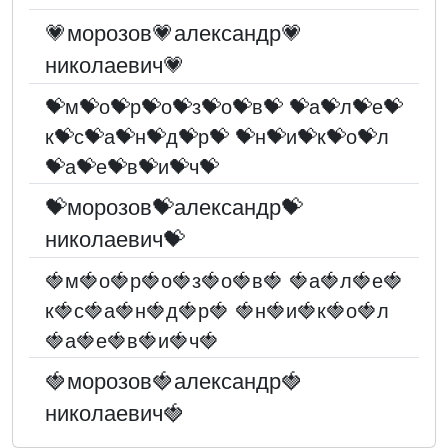
💗морозов💗александр💗
николаевич💗
💝м💝о💝р💝о💝з💝о💝в💝 💝а💝л💝е💝
к💝с💝а💝н💝д💝р💝 💝н💝и💝к💝о💝л
💝а💝е💝в💝и💝ч💝
💝морозов💝александр💝
николаевич💝
🍓м🍓о🍓р🍓о🍓з🍓о🍓в🍓 🍓а🍓л🍓е🍓
к🍓с🍓а🍓н🍓д🍓р🍓 🍓н🍓и🍓к🍓о🍓л
🍓а🍓е🍓в🍓и🍓ч🍓
🍓морозов🍓александр🍓
николаевич🍓