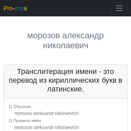
Pro
-
i
m
y
a
морозов александр
николаевич
Транслитерация имени - это
перевод из кириллических букв в
латинские.
1) Обычная:
morozov aleksandr nikolaevich
2) Правила имён:
morozov aleksandr nikolaevich