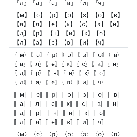
『л』『а』『е』『в』『и』『ч』
【м】【о】【р】【о】【з】【о】【в】
【а】【л】【е】【к】【с】【а】【н】
【д】【р】 【н】【и】【к】【о】
【л】【а】【е】【в】【и】【ч】
〖м〗〖о〗〖р〗〖о〗〖з〗〖о〗〖в〗
〖а〗〖л〗〖е〗〖к〗〖с〗〖а〗〖н〗
〖д〗〖р〗 〖н〗〖и〗〖к〗〖о〗
〖л〗〖а〗〖е〗〖в〗〖и〗〖ч〗
〚м〛〚о〛〚р〛〚о〛〚з〛〚о〛〚в〛
〚а〛〚л〛〚е〛〚к〛〚с〛〚а〛〚н〛
〚д〛〚р〛 〚н〛〚и〛〚к〛〚о〛
〚л〛〚а〛〚е〛〚в〛〚и〛〚ч〛
〈м〉〈о〉〈р〉〈о〉〈з〉〈о〉〈в〉