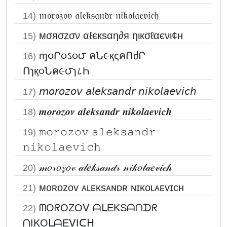
𝔪𝔬𝔯𝔬𝔷𝔬𝔳 𝔞𝔩𝔢𝔨𝔰𝔞𝔫𝔡𝔯 𝔫𝔦𝔨𝔬𝔩𝔞𝔢𝔳𝔦𝔠𝔥
14)
мσяσzσν αℓєкѕαη∂я ηιкσℓαєνι¢н
15)
ɱ૦Ր૦ઽ૦౮ คՆ૯қςคՈძՐ
16)
Ոɿқ૦Նค૯౮ɿ८Һ
𝘮𝘰𝘳𝘰𝘻𝘰𝘷 𝘢𝘭𝘦𝘬𝘴𝘢𝘯𝘥𝘳 𝘯𝘪𝘬𝘰𝘭𝘢𝘦𝘷𝘪𝘤𝘩
17)
𝒎𝒐𝒓𝒐𝒛𝒐𝒗 𝒂𝒍𝒆𝒌𝒔𝒂𝒏𝒅𝒓 𝒏𝒊𝒌𝒐𝒍𝒂𝒆𝒗𝒊𝒄𝒉
18)
𝚖𝚘𝚛𝚘𝚣𝚘𝚟 𝚊𝚕𝚎𝚔𝚜𝚊𝚗𝚍𝚛
19)
𝚗𝚒𝚔𝚘𝚕𝚊𝚎𝚟𝚒𝚌𝚑
𝓂𝑜𝓇𝑜𝓏𝑜𝓋 𝒶𝓁𝑒𝓀𝓈𝒶𝓃𝒹𝓇 𝓃𝒾𝓀𝑜𝓁𝒶𝑒𝓋𝒾𝒸𝒽
20)
ᴍᴏʀᴏᴢᴏᴠ ᴀʟᴇᴋsᴀɴᴅʀ ɴɪᴋᴏʟᴀᴇᴠɪᴄʜ
21)
ᗰOᖇOZOᐯ ᗩᒪEKSᗩᑎᗪᖇ
22)
ᑎIKOᒪᗩEᐯIᑕᕼ