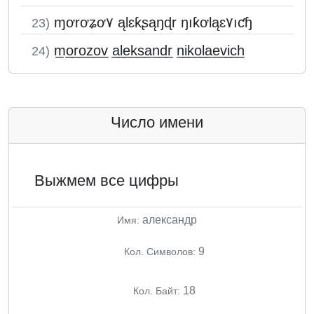
ɱơrơʑơ۷ ąƖɛƙʂąŋɖr ŋıƙơƖąɛ۷ıƈɧ
23)
m̲o̲r̲o̲z̲o̲v̲ a̲l̲e̲k̲s̲a̲n̲d̲r̲ n̲i̲k̲o̲l̲a̲e̲v̲i̲c̲h̲
24)
Число имени
Выжмем все цифры
александр
Имя:
9
Кол. Символов:
18
Кол. Байт: