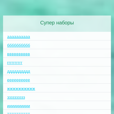
Супер наборы
аааааааааа
бббббббббб
вввввввввв
гггггггггг
дддддддддд
ееееееееее
жжжжжжжжжж
зззззззззз
ииииииииии