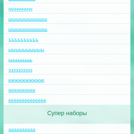
чччччччччч
шшшшшшшшшш
щщщщщщщщщщ
ъъъъъъъъъъ
ыыыыыыыыыы
ьььььььььь
ээээээээээ
юююююююююю
яяяяяяяяяя
ёёёёёёёёёёёёёё
Супер наборы
aaaaaaaaaa