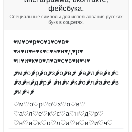
фейсбука.
Специальные символы для использования русских
букв в соцсетях.
♥м♥о♥р♥о♥з♥о♥в♥
♥а♥л♥е♥к♥с♥а♥н♥д♥р♥
♥н♥и♥к♥о♥л♥а♥е♥в♥и♥ч♥
🌶м🌶о🌶р🌶о🌶з🌶о🌶в🌶 🌶а🌶л🌶е🌶к🌶с
🌶а🌶н🌶д🌶р🌶 🌶н🌶и🌶к🌶о🌶л🌶а🌶е🌶в
🌶и🌶ч🌶
♡м♡о♡р♡о♡з♡о♡в♡
♡а♡л♡е♡к♡с♡а♡н♡д♡р♡
♡н♡и♡к♡о♡л♡а♡е♡в♡и♡ч♡