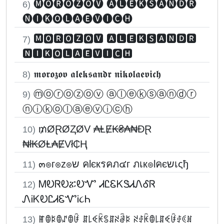
🅜🅞🅡🅞🅩🅞🅥 🅐🅛🅔🅚🅢🅐🅝🅓🅡
6)
🅝🅘🅚🅞🅛🅐🅔🅥🅘🅒🅗
🅼🅾🆁🅾🆉🅾🆅 🅰🅻🅴🅺🆂🅰🅽🅳🆁
7)
🅽🅸🅺🅾🅻🅰🅴🆅🅸🅲🅷
𝖒𝖔𝖗𝖔𝖟𝖔𝖛 𝖆𝖑𝖊𝖐𝖘𝖆𝖓𝖉𝖗 𝖓𝖎𝖐𝖔𝖑𝖆𝖊𝖛𝖎𝖈𝖍
8)
ⓜⓞⓡⓞⓩⓞⓥ ⓐⓛⓔⓚⓢⓐⓝⓓⓡ
9)
ⓝⓘⓚⓞⓛⓐⓔⓥⓘⓒⓗ
₥ØⱤØⱫØV ₳ⱠɆ₭₴₳₦ĐⱤ
10)
₦ł₭ØⱠ₳ɆVł₵Ⱨ
๓๏г๏z๏ש คlєкรคภ๔г ภเк๏lคєשเςђ
11)
ᎷᎧᏒᎧፚᎧᏉ ᏗᏝᏋᏦᏕᏗᏁᎴᏒ
12)
ᏁᎥᏦᎧᏝᏗᏋᏉᎥ૮Ꮒ
ꂵꂦꌅꂦꁴꂦꀰ ꁲ꒒ꈼꀗꌚꁲꋊꂠꌅ ꋊꂑꀗꂦ꒒ꁲꈼꀰꂑꀯꍩ
13)