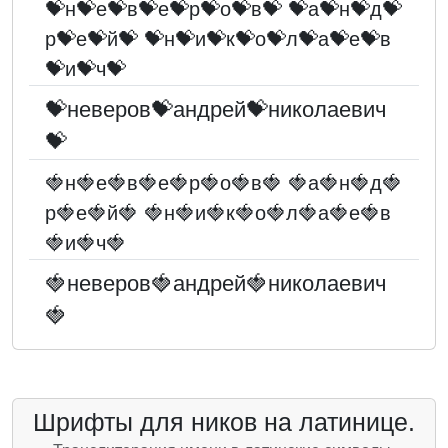
💝н💝е💝в💝е💝р💝о💝в💝 💝а💝н💝д💝
р💝е💝й💝 💝н💝и💝к💝о💝л💝а💝е💝в
💝и💝ч💝
💝неверов💝андрей💝николаевич
💝
🍓н🍓е🍓в🍓е🍓р🍓о🍓в🍓 🍓а🍓н🍓д🍓
р🍓е🍓й🍓 🍓н🍓и🍓к🍓о🍓л🍓а🍓е🍓в
🍓и🍓ч🍓
🍓неверов🍓андрей🍓николаевич
🍓
Шрифты для ников на латинице.