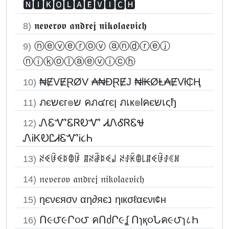
🅽🅸🅺🅾🅻🅰🅴🆅🅸🅲🅷
𝖓𝖊𝖛𝖊𝖗𝖔𝖛 𝖆𝖓𝖉𝖗𝖊𝖏 𝖓𝖎𝖐𝖔𝖑𝖆𝖊𝖛𝖎𝖈𝖍
8)
ⓝⓔⓥⓔⓡⓞⓥ ⓐⓝⓓⓡⓔⓙ
9)
ⓝⓘⓚⓞⓛⓐⓔⓥⓘⓒⓗ
₦ɆVɆⱤØV ₳₦ĐⱤɆJ ₦ł₭ØⱠ₳ɆVł₵Ⱨ
10)
ภєשєг๏ש คภ๔гєן ภเк๏lคєשเςђ
11)
ᏁᏋᏉᏋᏒᎧᏉ ᏗᏁᎴᏒᏋᏠ
12)
ᏁᎥᏦᎧᏝᏗᏋᏉᎥ૮Ꮒ
ꋊꈼꀰꈼꌅꂦꀰ ꁲꋊꂠꌅꈼ꒻ ꋊꂑꀗꂦ꒒ꁲꈼꀰꂑꀯꍩ
13)
𝔫𝔢𝔳𝔢𝔯𝔬𝔳 𝔞𝔫𝔡𝔯𝔢𝔧 𝔫𝔦𝔨𝔬𝔩𝔞𝔢𝔳𝔦𝔠𝔥
14)
ηєνєяσν αη∂яєנ ηιкσℓαєνι¢н
15)
Ո૯౮૯Ր૦౮ คՈძՐ૯ʆ Ոɿқ૦Նค૯౮ɿ८Һ
16)