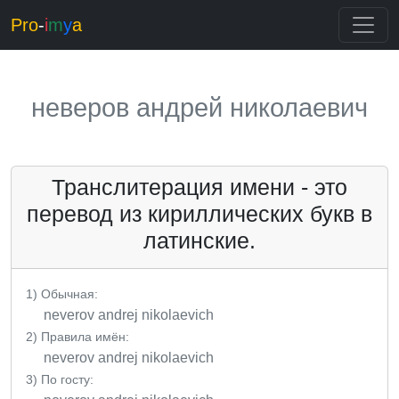
Pro
-
i
m
y
a
неверов андрей николаевич
Транслитерация имени - это
перевод из кириллических букв в
латинские.
1) Обычная:
neverov andrej nikolaevich
2) Правила имён:
neverov andrej nikolaevich
3) По госту: