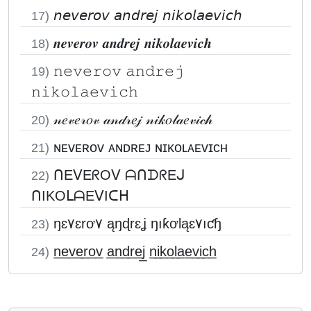
𝘯𝘦𝘷𝘦𝘳𝘰𝘷 𝘢𝘯𝘥𝘳𝘦𝘫 𝘯𝘪𝘬𝘰𝘭𝘢𝘦𝘷𝘪𝘤𝘩
17)
𝒏𝒆𝒗𝒆𝒓𝒐𝒗 𝒂𝒏𝒅𝒓𝒆𝒋 𝒏𝒊𝒌𝒐𝒍𝒂𝒆𝒗𝒊𝒄𝒉
18)
𝚗𝚎𝚟𝚎𝚛𝚘𝚟 𝚊𝚗𝚍𝚛𝚎𝚓
19)
𝚗𝚒𝚔𝚘𝚕𝚊𝚎𝚟𝚒𝚌𝚑
𝓃𝑒𝓋𝑒𝓇𝑜𝓋 𝒶𝓃𝒹𝓇𝑒𝒿 𝓃𝒾𝓀𝑜𝓁𝒶𝑒𝓋𝒾𝒸𝒽
20)
ɴᴇᴠᴇʀᴏᴠ ᴀɴᴅʀᴇᴊ ɴɪᴋᴏʟᴀᴇᴠɪᴄʜ
21)
ᑎEᐯEᖇOᐯ ᗩᑎᗪᖇEᒍ
22)
ᑎIKOᒪᗩEᐯIᑕᕼ
ŋɛ۷ɛrơ۷ ąŋɖrɛʝ ŋıƙơƖąɛ۷ıƈɧ
23)
n̲e̲v̲e̲r̲o̲v̲ a̲n̲d̲r̲e̲j̲ n̲i̲k̲o̲l̲a̲e̲v̲i̲c̲h̲
24)