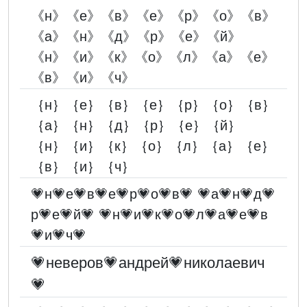
《н》《е》《в》《е》《р》《о》《в》
《а》《н》《д》《р》《е》《й》
《н》《и》《к》《о》《л》《а》《е》
《в》《и》《ч》
｛н｝｛е｝｛в｝｛е｝｛р｝｛о｝｛в｝
｛а｝｛н｝｛д｝｛р｝｛е｝｛й｝
｛н｝｛и｝｛к｝｛о｝｛л｝｛а｝｛е｝
｛в｝｛и｝｛ч｝
💗н💗е💗в💗е💗р💗о💗в💗 💗а💗н💗д💗
р💗е💗й💗 💗н💗и💗к💗о💗л💗а💗е💗в
💗и💗ч💗
💗неверов💗андрей💗николаевич
💗