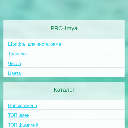
PRO-Imya
Шрифты для инстаграма
Транслит
Числа
Цвета
Каталог
Новые имена
ТОП имён
ТОП фамилий