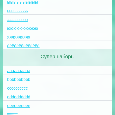
ыыыыыыыыыы
ьььььььььь
ээээээээээ
юююююююююю
яяяяяяяяяя
ёёёёёёёёёёёёёё
Супер наборы
aaaaaaaaaa
bbbbbbbbbb
cccccccccc
dddddddddd
eeeeeeeeee
ffffffffff