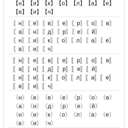
【н】【и】【к】【о】【л】【а】【е】
【в】【и】【ч】
〖н〗〖е〗〖в〗〖е〗〖р〗〖о〗〖в〗
〖а〗〖н〗〖д〗〖р〗〖е〗〖й〗
〖н〗〖и〗〖к〗〖о〗〖л〗〖а〗〖е〗
〖в〗〖и〗〖ч〗
〚н〛〚е〛〚в〛〚е〛〚р〛〚о〛〚в〛
〚а〛〚н〛〚д〛〚р〛〚е〛〚й〛
〚н〛〚и〛〚к〛〚о〛〚л〛〚а〛〚е〛
〚в〛〚и〛〚ч〛
〈н〉〈е〉〈в〉〈е〉〈р〉〈о〉〈в〉
〈а〉〈н〉〈д〉〈р〉〈е〉〈й〉
〈н〉〈и〉〈к〉〈о〉〈л〉〈а〉〈е〉
〈в〉〈и〉〈ч〉