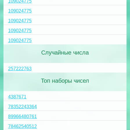
109024775
109024775
109024775
109024775
109024775
Случайные числа
257222763
Топ наборы чисел
4387671
78352243364
89966480761
78462540512