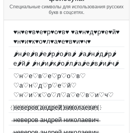
Специальные символы для использования русских
букв в соцсетях.
♥н♥е♥в♥е♥р♥о♥в♥ ♥а♥н♥д♥р♥е♥й♥
♥н♥и♥к♥о♥л♥а♥е♥в♥и♥ч♥
🌶н🌶е🌶в🌶е🌶р🌶о🌶в🌶 🌶а🌶н🌶д🌶р🌶
е🌶й🌶 🌶н🌶и🌶к🌶о🌶л🌶а🌶е🌶в🌶и🌶ч🌶
♡н♡е♡в♡е♡р♡о♡в♡
♡а♡н♡д♡р♡е♡й♡
♡н♡и♡к♡о♡л♡а♡е♡в♡и♡ч♡
҉н҉е҉в҉е҉р҉о҉в҉ ҉а҉н҉д҉р҉е҉й҉ ҉н҉и҉к҉о҉л҉а҉е҉в҉и҉ч҉
̶н̶е̶в̶е̶р̶о̶в̶ ̶а̶н̶д̶р̶е̶й̶ ̶н̶и̶к̶о̶л̶а̶е̶в̶и̶ч̶
̴н̴е̴в̴е̴р̴о̴в̴ ̴а̴н̴д̴р̴е̴й̴ ̴н̴и̴к̴о̴л̴а̴е̴в̴и̴ч̴