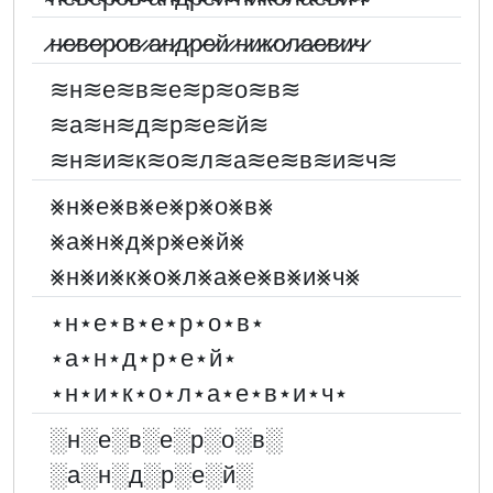
̷н̷е̷в̷е̷р̷о̷в̷ ̷а̷н̷д̷р̷е̷й̷ ̷н̷и̷к̷о̷л̷а̷е̷в̷и̷ч̷
≋н≋е≋в≋е≋р≋о≋в≋
≋а≋н≋д≋р≋е≋й≋
≋н≋и≋к≋о≋л≋а≋е≋в≋и≋ч≋
⨳н⨳е⨳в⨳е⨳р⨳о⨳в⨳
⨳а⨳н⨳д⨳р⨳е⨳й⨳
⨳н⨳и⨳к⨳о⨳л⨳а⨳е⨳в⨳и⨳ч⨳
⋆н⋆е⋆в⋆е⋆р⋆о⋆в⋆
⋆а⋆н⋆д⋆р⋆е⋆й⋆
⋆н⋆и⋆к⋆о⋆л⋆а⋆е⋆в⋆и⋆ч⋆
░︎н░︎е░︎в░︎е░︎р░︎о░︎в░︎
░︎а░︎н░︎д░︎р░︎е░︎й░︎