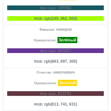
165962
Web Safe:
rgb(165, 962, 000)
RGB:
неверов
Фвмилия:
Зелёный
Нумерология:
663697
Web Safe:
rgb(663, 697, 300)
RGB:
николаевич
Отчество:
Золотой
Нумерология:
613741
Web Safe:
rgb(613, 741, 631)
RGB: