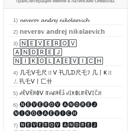
Транслитерация имени в латинские символы.
𝓷𝓮𝓿𝓮𝓻𝓸𝓿 𝓪𝓷𝓭𝓻𝓮𝓳 𝓷𝓲𝓴𝓸𝓵𝓪𝓮𝓿𝓲𝓬𝓱
1)
𝕟𝕖𝕧𝕖𝕣𝕠𝕧 𝕒𝕟𝕕𝕣𝕖𝕛 𝕟𝕚𝕜𝕠𝕝𝕒𝕖𝕧𝕚𝕔𝕙
2)
🄽🄴🅅🄴🅁🄾🅅
3)
🄰🄽🄳🅁🄴🄹
🄽🄸🄺🄾🄻🄰🄴🅅🄸🄲🄷
几乇ᐯ乇尺ㄖᐯ 卂几ᗪ尺乇ﾌ 几丨Ҝㄖ
4)
ㄥ卂乇ᐯ丨匚卄
ꈤꍟᐯꍟꋪꂦᐯ ꍏꈤꀸꋪꍟꀭ ꈤꀤꀘꂦ꒒ꍏꍟᐯꀤꉓꃅ
5)
🅝🅔🅥🅔🅡🅞🅥 🅐🅝🅓🅡🅔🅙
6)
🅝🅘🅚🅞🅛🅐🅔🅥🅘🅒🅗
🅽🅴🆅🅴🆁🅾🆅 🅰🅽🅳🆁🅴🅹
7)