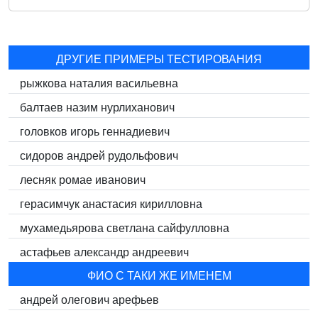
ДРУГИЕ ПРИМЕРЫ ТЕСТИРОВАНИЯ
рыжкова наталия васильевна
балтаев назим нурлиханович
головков игорь геннадиевич
сидоров андрей рудольфович
лесняк ромае иванович
герасимчук анастасия кирилловна
мухамедьярова светлана сайфулловна
астафьев александр андреевич
ФИО С ТАКИ ЖЕ ИМЕНЕМ
андрей олегович арефьев