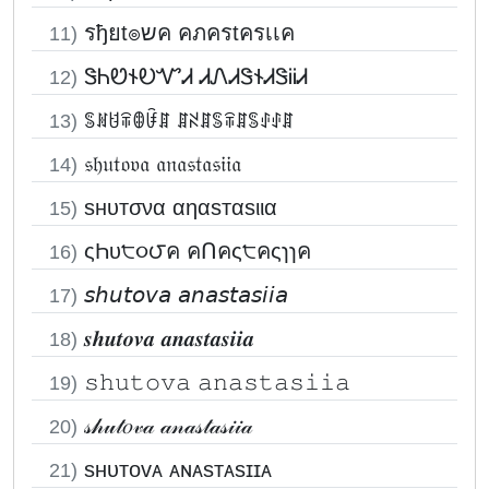
รђยt๏שค คภครtครเเค
11)
ᏕᏂᏬ𐐆ᎧᏉᏗ ᏗᏁᏗᏕ𐐆ᏗᏕᎥᎥᏗ
12)
ꌚꍩꐇꋖꂦꀰꁲ ꁲꋊꁲꌚꋖꁲꌚꂑꂑꁲ
13)
𝔰𝔥𝔲𝔱𝔬𝔳𝔞 𝔞𝔫𝔞𝔰𝔱𝔞𝔰𝔦𝔦𝔞
14)
ѕнυтσνα αηαѕтαѕιια
15)
ςҺυ੮૦౮ค คՈคς੮คςɿɿค
16)
𝘴𝘩𝘶𝘵𝘰𝘷𝘢 𝘢𝘯𝘢𝘴𝘵𝘢𝘴𝘪𝘪𝘢
17)
𝒔𝒉𝒖𝒕𝒐𝒗𝒂 𝒂𝒏𝒂𝒔𝒕𝒂𝒔𝒊𝒊𝒂
18)
𝚜𝚑𝚞𝚝𝚘𝚟𝚊 𝚊𝚗𝚊𝚜𝚝𝚊𝚜𝚒𝚒𝚊
19)
𝓈𝒽𝓊𝓉𝑜𝓋𝒶 𝒶𝓃𝒶𝓈𝓉𝒶𝓈𝒾𝒾𝒶
20)
sʜᴜᴛᴏᴠᴀ ᴀɴᴀsᴛᴀsɪɪᴀ
21)