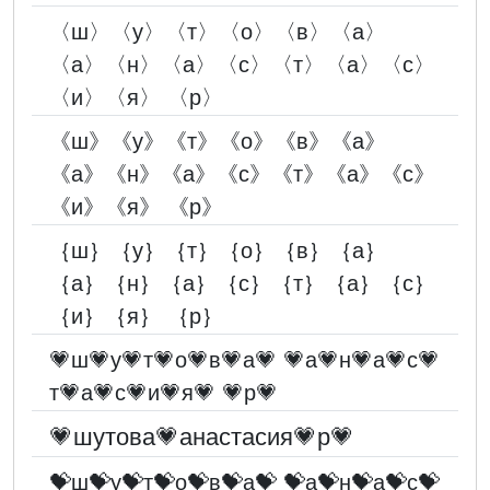
〈ш〉〈у〉〈т〉〈о〉〈в〉〈а〉
〈а〉〈н〉〈а〉〈с〉〈т〉〈а〉〈с〉
〈и〉〈я〉 〈p〉
《ш》《у》《т》《о》《в》《а》
《а》《н》《а》《с》《т》《а》《с》
《и》《я》 《p》
｛ш｝｛у｝｛т｝｛о｝｛в｝｛а｝
｛а｝｛н｝｛а｝｛с｝｛т｝｛а｝｛с｝
｛и｝｛я｝ ｛p｝
💗ш💗у💗т💗о💗в💗а💗 💗а💗н💗а💗с💗
т💗а💗с💗и💗я💗 💗p💗
💗шутова💗анастасия💗p💗
💝ш💝у💝т💝о💝в💝а💝 💝а💝н💝а💝с💝