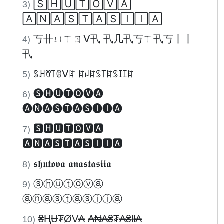
🅂🄷🅄🅃🄾🅅🄰
3)
🄰🄽🄰🅂🅃🄰🅂🄸🄸🄰
丂卄ㄩㄒㄖᐯ卂 卂几卂丂ㄒ卂丂丨丨
4)
卂
ꌗꃅꀎ꓄ꂦᐯꍏ ꍏꈤꍏꌗ꓄ꍏꌗꀤꀤꍏ
5)
🅢🅗🅤🅣🅞🅥🅐
6)
🅐🅝🅐🅢🅣🅐🅢🅘🅘🅐
🆂🅷🆄🆃🅾🆅🅰
7)
🅰🅽🅰🆂🆃🅰🆂🅸🅸🅰
𝖘𝖍𝖚𝖙𝖔𝖛𝖆 𝖆𝖓𝖆𝖘𝖙𝖆𝖘𝖎𝖎𝖆
8)
ⓢⓗⓤⓣⓞⓥⓐ
9)
ⓐⓝⓐⓢⓣⓐⓢⓘⓘⓐ
₴ⱧɄ₮ØV₳ ₳₦₳₴₮₳₴łł₳
10)