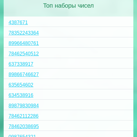
Топ наборы чисел
4387671
78352243364
89966480761
78462540512
637338917
89866746627
635654602
634538916
89879830984
78462112286
78462038695
0987654321