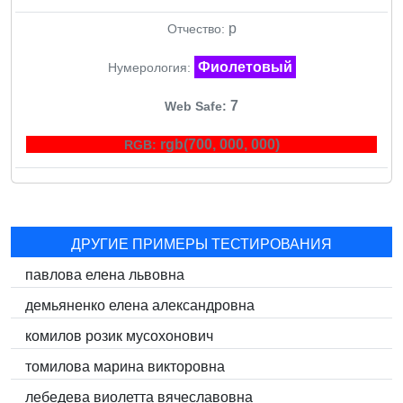
p
Отчество:
Фиолетовый
Нумерология:
7
Web Safe:
rgb(700, 000, 000)
RGB:
ДРУГИЕ ПРИМЕРЫ ТЕСТИРОВАНИЯ
павлова елена львовна
демьяненко елена александровна
комилов розик мусохонович
томилова марина викторовна
лебедева виолетта вячеславовна