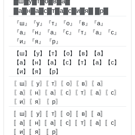
▓︎ш▓︎у▓︎т▓︎о▓︎в▓︎а▓︎
▓︎а▓︎н▓︎а▓︎с▓︎т▓︎а▓︎с▓︎и▓︎я▓︎ ▓︎p▓︎
『ш』『у』『т』『о』『в』『а』
『а』『н』『а』『с』『т』『а』『с』
『и』『я』 『p』
【ш】【у】【т】【о】【в】【а】
【а】【н】【а】【с】【т】【а】【с】
【и】【я】 【p】
〖ш〗〖у〗〖т〗〖о〗〖в〗〖а〗
〖а〗〖н〗〖а〗〖с〗〖т〗〖а〗〖с〗
〖и〗〖я〗 〖p〗
〚ш〛〚у〛〚т〛〚о〛〚в〛〚а〛
〚а〛〚н〛〚а〛〚с〛〚т〛〚а〛〚с〛
〚и〛〚я〛 〚p〛