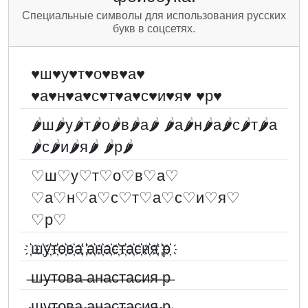
Специальные символы для использования русских
букв в соцсетях.
♥ш♥у♥т♥о♥в♥а♥
♥а♥н♥а♥с♥т♥а♥с♥и♥я♥ ♥p♥
🌶ш🌶у🌶т🌶о🌶в🌶а🌶 🌶а🌶н🌶а🌶с🌶т🌶а
🌶с🌶и🌶я🌶 🌶p🌶
♡ш♡у♡т♡о♡в♡а♡
♡а♡н♡а♡с♡т♡а♡с♡и♡я♡
♡p♡
҉ш҉у҉т҉о҉в҉а҉ ҉а҉н҉а҉с҉т҉а҉с҉и҉я҉ ҉p҉
̶ш̶у̶т̶о̶в̶а̶ ̶а̶н̶а̶с̶т̶а̶с̶и̶я̶ ̶p̶
̴ш̴у̴т̴о̴в̴а̴ ̴а̴н̴а̴с̴т̴а̴с̴и̴я̴ ̴p̴