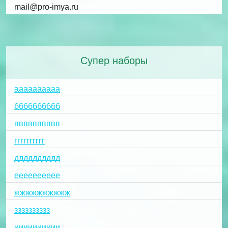
mail@pro-imya.ru
Супер наборы
аааааааааа
бббббббббб
вввввввввв
гггггггггг
дддддддддд
ееееееееее
жжжжжжжжжж
зззззззззз
ииииииииии