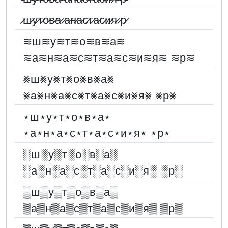
̷ш̷у̷т̷о̷в̷а̷ ̷а̷н̷а̷с̷т̷а̷с̷и̷я̷ ̷p̷
≋ш≋у≋т≋о≋в≋а≋
≋а≋н≋а≋с≋т≋а≋с≋и≋я≋ ≋p≋
⨳ш⨳у⨳т⨳о⨳в⨳а⨳
⨳а⨳н⨳а⨳с⨳т⨳а⨳с⨳и⨳я⨳ ⨳p⨳
⋆ш⋆у⋆т⋆о⋆в⋆а⋆
⋆а⋆н⋆а⋆с⋆т⋆а⋆с⋆и⋆я⋆ ⋆p⋆
░︎ш░︎у░︎т░︎о░︎в░︎а░︎
░︎а░︎н░︎а░︎с░︎т░︎а░︎с░︎и░︎я░︎ ░︎p░︎
▒ш▒у▒т▒о▒в▒а▒
▒а▒н▒а▒с▒т▒а▒с▒и▒я▒ ▒p▒