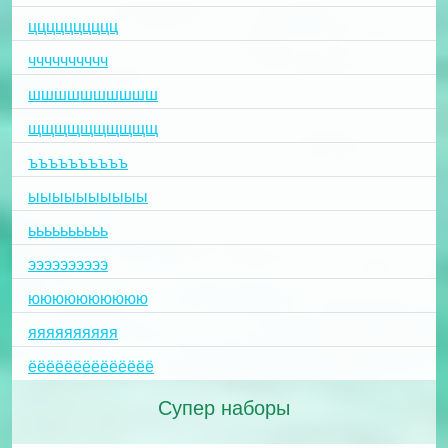
цццццццццц
чччччччччч
шшшшшшшшшш
щщщщщщщщщщ
ъъъъъъъъъъ
ыыыыыыыыыы
ьььььььььь
ээээээээээ
юююююююююю
яяяяяяяяяя
ёёёёёёёёёёёёёё
Супер наборы