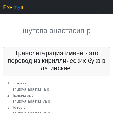
Pro
-
i
m
y
a
шутова анастасия p
Транслитерация имени - это
перевод из кириллических букв в
латинские.
1) Обычная:
shutova anastasiia p
2) Правила имён:
shutova anastasiya p
3) По госту: