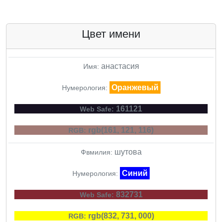
Цвет имени
анастасия
Имя:
Оранжевый
Нумерология:
161121
Web Safe:
rgb(161, 121, 116)
RGB:
шутова
Фвмилия:
Синий
Нумерология:
832731
Web Safe:
rgb(832, 731, 000)
RGB: