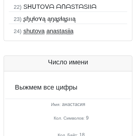
SᕼᑌTOᐯᗩ ᗩᑎᗩSTᗩSIIᗩ
22)
ʂɧųɬơ۷ą ąŋąʂɬąʂııą
23)
s̲h̲u̲t̲o̲v̲a̲ a̲n̲a̲s̲t̲a̲s̲i̲i̲a̲
24)
Число имени
Выжмем все цифры
анастасия
Имя:
9
Кол. Символов:
18
Кол. Байт: