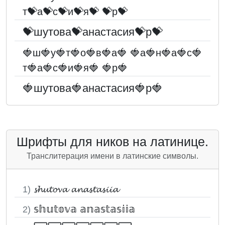
т💝а💝с💝и💝я💝 💝p💝
💝шутова💝анастасия💝p💝
🍓ш🍓у🍓т🍓о🍓в🍓а🍓 🍓а🍓н🍓а🍓с🍓
т🍓а🍓с🍓и🍓я🍓 🍓p🍓
🍓шутова🍓анастасия🍓p🍓
Шрифты для ников на латинице.
Транслитерация имени в латинские символы.
𝓼𝓱𝓾𝓽𝓸𝓿𝓪 𝓪𝓷𝓪𝓼𝓽𝓪𝓼𝓲𝓲𝓪
1)
𝕤𝕙𝕦𝕥𝕠𝕧𝕒 𝕒𝕟𝕒𝕤𝕥𝕒𝕤𝕚𝕚𝕒
2)