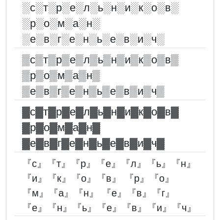
░︎с░︎т░︎р░︎е░︎л░︎ь░︎н░︎и░︎к░︎о░︎в░︎
░︎р░︎о░︎м░︎а░︎н░︎
░︎е░︎в░︎г░︎е░︎н░︎ь░︎е░︎в░︎и░︎ч░︎
▒с▒т▒р▒е▒л▒ь▒н▒и▒к▒о▒в▒
▒р▒о▒м▒а▒н▒
▒е▒в▒г▒е▒н▒ь▒е▒в▒и▒ч▒
▓︎с▓︎т▓︎р▓︎е▓︎л▓︎ь▓︎н▓︎и▓︎к▓︎о▓︎в▓︎
▓︎р▓︎о▓︎м▓︎а▓︎н▓︎
▓︎е▓︎в▓︎г▓︎е▓︎н▓︎ь▓︎е▓︎в▓︎и▓︎ч▓︎
『с』『т』『р』『е』『л』『ь』『н』
『и』『к』『о』『в』 『р』『о』
『м』『а』『н』 『е』『в』『г』
『е』『н』『ь』『е』『в』『и』『ч』