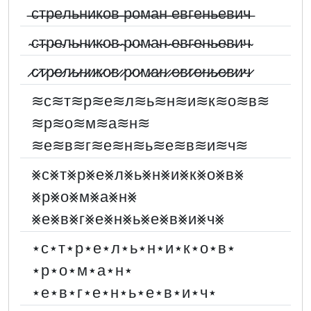
̶с̶т̶р̶е̶л̶ь̶н̶и̶к̶о̶в̶ ̶р̶о̶м̶а̶н̶ ̶е̶в̶г̶е̶н̶ь̶е̶в̶и̶ч̶
̴с̴т̴р̴е̴л̴ь̴н̴и̴к̴о̴в̴ ̴р̴о̴м̴а̴н̴ ̴е̴в̴г̴е̴н̴ь̴е̴в̴и̴ч̴
̷с̷т̷р̷е̷л̷ь̷н̷и̷к̷о̷в̷ ̷р̷о̷м̷а̷н̷ ̷е̷в̷г̷е̷н̷ь̷е̷в̷и̷ч̷
≋с≋т≋р≋е≋л≋ь≋н≋и≋к≋о≋в≋
≋р≋о≋м≋а≋н≋
≋е≋в≋г≋е≋н≋ь≋е≋в≋и≋ч≋
⨳с⨳т⨳р⨳е⨳л⨳ь⨳н⨳и⨳к⨳о⨳в⨳
⨳р⨳о⨳м⨳а⨳н⨳
⨳е⨳в⨳г⨳е⨳н⨳ь⨳е⨳в⨳и⨳ч⨳
⋆с⋆т⋆р⋆е⋆л⋆ь⋆н⋆и⋆к⋆о⋆в⋆
⋆р⋆о⋆м⋆а⋆н⋆
⋆е⋆в⋆г⋆е⋆н⋆ь⋆е⋆в⋆и⋆ч⋆