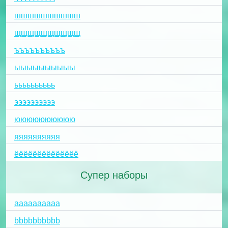
шшшшшшшшшш
щщщщщщщщщщ
ъъъъъъъъъъ
ыыыыыыыыыы
ьььььььььь
ээээээээээ
юююююююююю
яяяяяяяяяя
ёёёёёёёёёёёёёё
Супер наборы
aaaaaaaaaa
bbbbbbbbbb