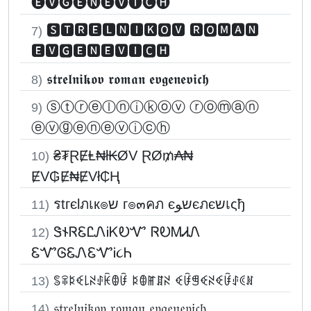
🅔🅥🅖🅔🅝🅔🅥🅘🅒🅗
🆂🆃🆁🅴🅻🅽🅸🅺🅾🆅 🆁🅾🅼🅰🅽
7)
🅴🆅🅶🅴🅽🅴🆅🅸🅲🅷
𝖘𝖙𝖗𝖊𝖑𝖓𝖎𝖐𝖔𝖛 𝖗𝖔𝖒𝖆𝖓 𝖊𝖛𝖌𝖊𝖓𝖊𝖛𝖎𝖈𝖍
8)
ⓢⓣⓡⓔⓛⓝⓘⓚⓞⓥ ⓡⓞⓜⓐⓝ
9)
ⓔⓥⓖⓔⓝⓔⓥⓘⓒⓗ
₴₮ⱤɆⱠ₦ł₭ØV ⱤØ₥₳₦
10)
ɆV₲Ɇ₦ɆVł₵Ⱨ
รtгєlภเк๏ש г๏๓คภ єשﻮєภєשเςђ
11)
Ꮥ𐐆ᏒᏋᏝᏁᎥᏦᎧᏉ ᏒᎧᎷᏗᏁ
12)
ᏋᏉᎶᏋᏁᏋᏉᎥ૮Ꮒ
ꌚꋖꌅꈼ꒒ꋊꂑꀗꂦꀰ ꌅꂦꂵꁲꋊ ꈼꀰꁅꈼꋊꈼꀰꂑꀯꍩ
13)
𝔰𝔱𝔯𝔢𝔩𝔫𝔦𝔨𝔬𝔳 𝔯𝔬𝔪𝔞𝔫 𝔢𝔳𝔤𝔢𝔫𝔢𝔳𝔦𝔠𝔥
14)