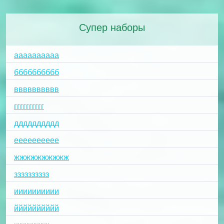
Супер наборы
аааааааааа
бббббббббб
вввввввввв
гггггггггг
дддддддддд
ееееееееее
жжжжжжжжжж
зззззззззз
ииииииииии
йййййййййй