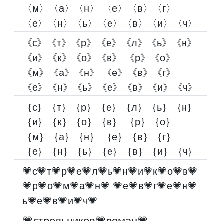
〈м〉〈а〉〈н〉 〈е〉〈в〉〈г〉
〈е〉〈н〉〈ь〉〈е〉〈в〉〈и〉〈ч〉
《с》《т》《р》《е》《л》《ь》《н》
《и》《к》《о》《в》 《р》《о》
《м》《а》《н》 《е》《в》《г》
《е》《н》《ь》《е》《в》《и》《ч》
｛с｝｛т｝｛р｝｛е｝｛л｝｛ь｝｛н｝
｛и｝｛к｝｛о｝｛в｝ ｛р｝｛о｝
｛м｝｛а｝｛н｝ ｛е｝｛в｝｛г｝
｛е｝｛н｝｛ь｝｛е｝｛в｝｛и｝｛ч｝
💗с💗т💗р💗е💗л💗ь💗н💗и💗к💗о💗в💗
💗р💗о💗м💗а💗н💗 💗е💗в💗г💗е💗н💗
ь💗е💗в💗и💗ч💗
💗стрельников💗роман💗