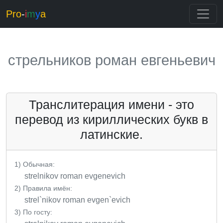
Pro
-
i
m
y
a
стрельников роман евгеньевич
Транслитерация имени - это
перевод из кириллических букв в
латинские.
1) Обычная:
strelnikov roman evgenevich
2) Правила имён:
strel`nikov roman evgen`evich
3) По госту: