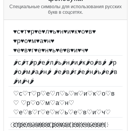
Специальные символы для использования русских
букв в соцсетях.
♥с♥т♥р♥е♥л♥ь♥н♥и♥к♥о♥в♥
♥р♥о♥м♥а♥н♥
♥е♥в♥г♥е♥н♥ь♥е♥в♥и♥ч♥
🌶с🌶т🌶р🌶е🌶л🌶ь🌶н🌶и🌶к🌶о🌶в🌶 🌶р
🌶о🌶м🌶а🌶н🌶 🌶е🌶в🌶г🌶е🌶н🌶ь🌶е🌶в
🌶и🌶ч🌶
♡с♡т♡р♡е♡л♡ь♡н♡и♡к♡о♡в
♡ ♡р♡о♡м♡а♡н♡
♡е♡в♡г♡е♡н♡ь♡е♡в♡и♡ч♡
҉с҉т҉р҉е҉л҉ь҉н҉и҉к҉о҉в҉ ҉р҉о҉м҉а҉н҉ ҉е҉в҉г҉е҉н҉ь҉е҉в҉и҉ч҉