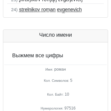
s̲t̲r̲e̲l̲n̲i̲k̲o̲v̲ r̲o̲m̲a̲n̲ e̲v̲g̲e̲n̲e̲v̲i̲c̲h̲
24)
Число имени
Выжмем все цифры
роман
Имя:
5
Кол. Символов:
10
Кол. Байт:
97516
Нумерология: