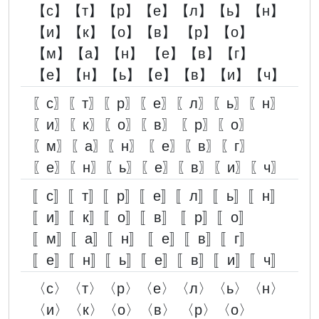
【с】【т】【р】【е】【л】【ь】【н】
【и】【к】【о】【в】 【р】【о】
【м】【а】【н】 【е】【в】【г】
【е】【н】【ь】【е】【в】【и】【ч】
〖с〗〖т〗〖р〗〖е〗〖л〗〖ь〗〖н〗
〖и〗〖к〗〖о〗〖в〗 〖р〗〖о〗
〖м〗〖а〗〖н〗 〖е〗〖в〗〖г〗
〖е〗〖н〗〖ь〗〖е〗〖в〗〖и〗〖ч〗
〚с〛〚т〛〚р〛〚е〛〚л〛〚ь〛〚н〛
〚и〛〚к〛〚о〛〚в〛 〚р〛〚о〛
〚м〛〚а〛〚н〛 〚е〛〚в〛〚г〛
〚е〛〚н〛〚ь〛〚е〛〚в〛〚и〛〚ч〛
〈с〉〈т〉〈р〉〈е〉〈л〉〈ь〉〈н〉
〈и〉〈к〉〈о〉〈в〉 〈р〉〈о〉