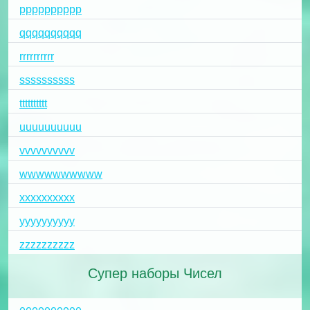
pppppppppp
qqqqqqqqqq
rrrrrrrrrr
ssssssssss
tttttttttt
uuuuuuuuuu
vvvvvvvvvv
wwwwwwwwww
xxxxxxxxxx
yyyyyyyyyy
zzzzzzzzzz
Супер наборы Чисел