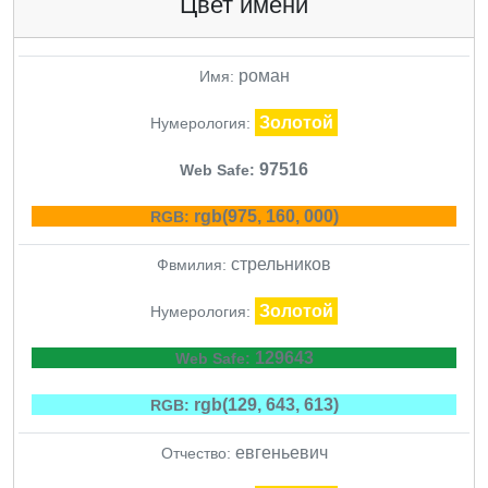
Цвет имени
роман
Имя:
Золотой
Нумерология:
97516
Web Safe:
rgb(975, 160, 000)
RGB:
стрельников
Фвмилия:
Золотой
Нумерология:
129643
Web Safe:
rgb(129, 643, 613)
RGB:
евгеньевич
Отчество: