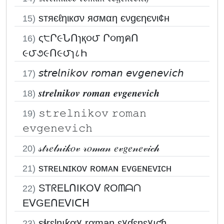
ѕтяєℓηιкσν яσмαη єνgєηєνι¢н
15)
ς੮Ր૯ՆՈɿқ૦౮ Ր૦ɱคՈ
16)
૯౮૭૯Ո૯౮ɿ८Һ
𝘴𝘵𝘳𝘦𝘭𝘯𝘪𝘬𝘰𝘷 𝘳𝘰𝘮𝘢𝘯 𝘦𝘷𝘨𝘦𝘯𝘦𝘷𝘪𝘤𝘩
17)
𝒔𝒕𝒓𝒆𝒍𝒏𝒊𝒌𝒐𝒗 𝒓𝒐𝒎𝒂𝒏 𝒆𝒗𝒈𝒆𝒏𝒆𝒗𝒊𝒄𝒉
18)
𝚜𝚝𝚛𝚎𝚕𝚗𝚒𝚔𝚘𝚟 𝚛𝚘𝚖𝚊𝚗
19)
𝚎𝚟𝚐𝚎𝚗𝚎𝚟𝚒𝚌𝚑
𝓈𝓉𝓇𝑒𝓁𝓃𝒾𝓀𝑜𝓋 𝓇𝑜𝓂𝒶𝓃 𝑒𝓋𝑔𝑒𝓃𝑒𝓋𝒾𝒸𝒽
20)
sᴛʀᴇʟɴɪᴋᴏᴠ ʀᴏᴍᴀɴ ᴇᴠɢᴇɴᴇᴠɪᴄʜ
21)
STᖇEᒪᑎIKOᐯ ᖇOᗰᗩᑎ
22)
EᐯGEᑎEᐯIᑕᕼ
ʂɬrɛƖŋıƙơ۷ rơɱąŋ ɛ۷ɠɛŋɛ۷ıƈɧ
23)