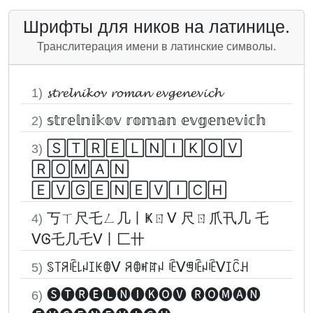
Шрифты для ников на латинице.
Транслитерация имени в латинские символы.
𝓼𝓽𝓻𝓮𝓵𝓷𝓲𝓴𝓸𝓿 𝓻𝓸𝓶𝓪𝓷 𝓮𝓿𝓰𝓮𝓷𝓮𝓿𝓲𝓬𝓱
1)
𝕤𝕥𝕣𝕖𝕝𝕟𝕚𝕜𝕠𝕧 𝕣𝕠𝕞𝕒𝕟 𝕖𝕧𝕘𝕖𝕟𝕖𝕧𝕚𝕔𝕙
2)
🅂🅃🅁🄴🄻🄽🄸🄺🄾🅅
3)
🅁🄾🄼🄰🄽
🄴🅅🄶🄴🄽🄴🅅🄸🄲🄷
丂ㄒ尺乇ㄥ几丨Ҝㄖᐯ 尺ㄖ爪卂几 乇
4)
ᐯᎶ乇几乇ᐯ丨匚卄
ꌗ꓄ꋪꍟ꒒ꈤꀤꀘꂦᐯ ꋪꂦꎭꍏꈤ ꍟᐯꁅꍟꈤꍟᐯꀤꉓꃅ
5)
🅢🅣🅡🅔🅛🅝🅘🅚🅞🅥 🅡🅞🅜🅐🅝
6)