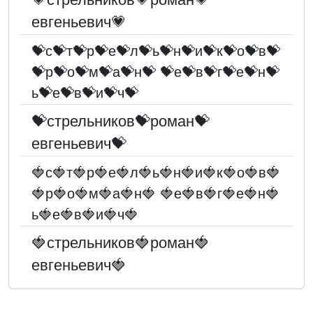
евгеньевич💗
💝с💝т💝р💝е💝л💝ь💝н💝и💝к💝о💝в💝
💝р💝о💝м💝а💝н💝 💝е💝в💝г💝е💝н💝
ь💝е💝в💝и💝ч💝
💝стрельников💝роман💝
евгеньевич💝
🍓с🍓т🍓р🍓е🍓л🍓ь🍓н🍓и🍓к🍓о🍓в🍓
🍓р🍓о🍓м🍓а🍓н🍓 🍓е🍓в🍓г🍓е🍓н🍓
ь🍓е🍓в🍓и🍓ч🍓
🍓стрельников🍓роман🍓
евгеньевич🍓