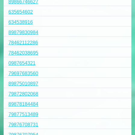
89866746627
635654602
634538916
89879830984
78462112286
78462038695
0987654321
79697683560
89875010897
79872802068
89878184484
79877513489
79876708731
79876707954