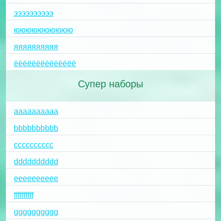
ээээээээээ
юююююююююю
яяяяяяяяяя
ёёёёёёёёёёёёёё
Супер наборы
aaaaaaaaaa
bbbbbbbbbb
cccccccccc
dddddddddd
eeeeeeeeee
ffffffffff
gggggggggg