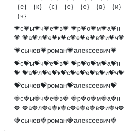
｛е｝｛к｝｛с｝｛е｝｛е｝｛в｝｛и｝
｛ч｝
💗с💗ы💗ч💗е💗в💗 💗р💗о💗м💗а💗н
💗 💗а💗л💗е💗к💗с💗е💗е💗в💗и💗ч💗
💗сычев💗роман💗алексеевич💗
💝с💝ы💝ч💝е💝в💝 💝р💝о💝м💝а💝н
💝 💝а💝л💝е💝к💝с💝е💝е💝в💝и💝ч💝
💝сычев💝роман💝алексеевич💝
🍓с🍓ы🍓ч🍓е🍓в🍓 🍓р🍓о🍓м🍓а🍓н
🍓 🍓а🍓л🍓е🍓к🍓с🍓е🍓е🍓в🍓и🍓ч🍓
🍓сычев🍓роман🍓алексеевич🍓