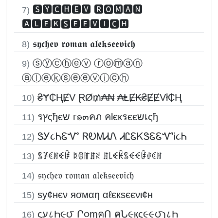
🆂🆈🅲🅷🅴🆅 🆁🅾🅼🅰🅽
7)
🅰🅻🅴🅺🆂🅴🅴🆅🅸🅲🅷
𝖘𝖞𝖈𝖍𝖊𝖛 𝖗𝖔𝖒𝖆𝖓 𝖆𝖑𝖊𝖐𝖘𝖊𝖊𝖛𝖎𝖈𝖍
8)
ⓢⓨⓒⓗⓔⓥ ⓡⓞⓜⓐⓝ
9)
ⓐⓛⓔⓚⓢⓔⓔⓥⓘⓒⓗ
₴Ɏ₵ⱧɆV ⱤØ₥₳₦ ₳ⱠɆ₭₴ɆɆVł₵Ⱨ
10)
รץςђєש г๏๓คภ คlєкรєєשเςђ
11)
ᏕᎩ૮ᏂᏋᏉ ᏒᎧᎷᏗᏁ ᏗᏝᏋᏦᏕᏋᏋᏉᎥ૮Ꮒ
12)
ꌚꐞꀯꍩꈼꀰ ꌅꂦꂵꁲꋊ ꁲ꒒ꈼꀗꌚꈼꈼꀰꂑꀯꍩ
13)
𝔰𝔶𝔠𝔥𝔢𝔳 𝔯𝔬𝔪𝔞𝔫 𝔞𝔩𝔢𝔨𝔰𝔢𝔢𝔳𝔦𝔠𝔥
14)
ѕу¢нєν яσмαη αℓєкѕєєνι¢н
15)
ςע८Һ૯౮ Ր૦ɱคՈ คՆ૯қς૯૯౮ɿ८Һ
16)