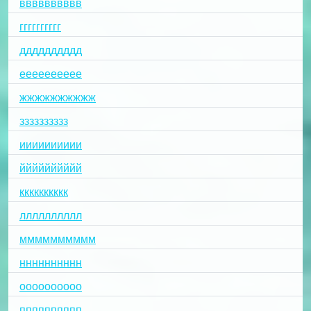
вввввввввв
гггггггггг
дддддддддд
ееееееееее
жжжжжжжжжж
зззззззззз
ииииииииии
йййййййййй
кккккккккк
лллллллллл
мммммммммм
нннннннннн
оооооооооо
пппппппппп