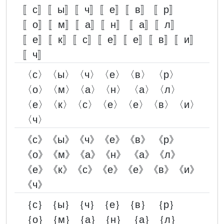
〚с〛〚ы〛〚ч〛〚е〛〚в〛 〚р〛
〚о〛〚м〛〚а〛〚н〛 〚а〛〚л〛
〚е〛〚к〛〚с〛〚е〛〚е〛〚в〛〚и〛
〚ч〛
〈с〉〈ы〉〈ч〉〈е〉〈в〉 〈р〉
〈о〉〈м〉〈а〉〈н〉 〈а〉〈л〉
〈е〉〈к〉〈с〉〈е〉〈е〉〈в〉〈и〉
〈ч〉
《с》《ы》《ч》《е》《в》 《р》
《о》《м》《а》《н》 《а》《л》
《е》《к》《с》《е》《е》《в》《и》
《ч》
｛с｝｛ы｝｛ч｝｛е｝｛в｝ ｛р｝
｛о｝｛м｝｛а｝｛н｝ ｛а｝｛л｝