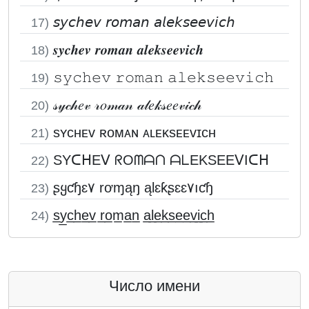
𝘴𝘺𝘤𝘩𝘦𝘷 𝘳𝘰𝘮𝘢𝘯 𝘢𝘭𝘦𝘬𝘴𝘦𝘦𝘷𝘪𝘤𝘩
17)
𝒔𝒚𝒄𝒉𝒆𝒗 𝒓𝒐𝒎𝒂𝒏 𝒂𝒍𝒆𝒌𝒔𝒆𝒆𝒗𝒊𝒄𝒉
18)
𝚜𝚢𝚌𝚑𝚎𝚟 𝚛𝚘𝚖𝚊𝚗 𝚊𝚕𝚎𝚔𝚜𝚎𝚎𝚟𝚒𝚌𝚑
19)
𝓈𝓎𝒸𝒽𝑒𝓋 𝓇𝑜𝓂𝒶𝓃 𝒶𝓁𝑒𝓀𝓈𝑒𝑒𝓋𝒾𝒸𝒽
20)
sʏᴄʜᴇᴠ ʀᴏᴍᴀɴ ᴀʟᴇᴋsᴇᴇᴠɪᴄʜ
21)
SYᑕᕼEᐯ ᖇOᗰᗩᑎ ᗩᒪEKSEEᐯIᑕᕼ
22)
ʂყƈɧɛ۷ rơɱąŋ ąƖɛƙʂɛɛ۷ıƈɧ
23)
s̲y̲c̲h̲e̲v̲ r̲o̲m̲a̲n̲ a̲l̲e̲k̲s̲e̲e̲v̲i̲c̲h̲
24)
Число имени