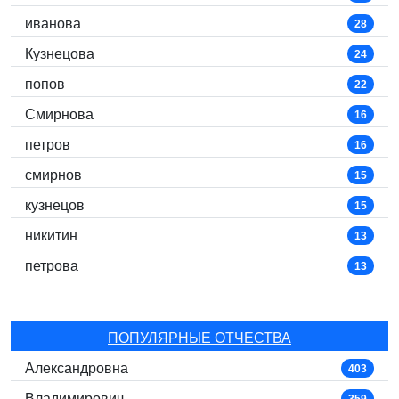
иванова
28
Кузнецова
24
попов
22
Смирнова
16
петров
16
смирнов
15
кузнецов
15
никитин
13
петрова
13
ПОПУЛЯРНЫЕ ОТЧЕСТВА
Александровна
403
Владимирович
359