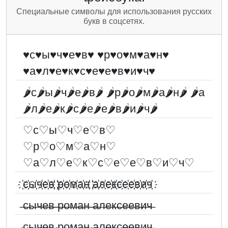
Специальные символы для использования русских
букв в соцсетях.
♥с♥ы♥ч♥е♥в♥ ♥р♥о♥м♥а♥н♥
♥а♥л♥е♥к♥с♥е♥е♥в♥и♥ч♥
🌶с🌶ы🌶ч🌶е🌶в🌶 🌶р🌶о🌶м🌶а🌶н🌶 🌶а
🌶л🌶е🌶к🌶с🌶е🌶е🌶в🌶и🌶ч🌶
♡с♡ы♡ч♡е♡в♡
♡р♡о♡м♡а♡н♡
♡а♡л♡е♡к♡с♡е♡е♡в♡и♡ч♡
҉с҉ы҉ч҉е҉в҉ ҉р҉о҉м҉а҉н҉ ҉а҉л҉е҉к҉с҉е҉е҉в҉и҉ч҉
̶с̶ы̶ч̶е̶в̶ ̶р̶о̶м̶а̶н̶ ̶а̶л̶е̶к̶с̶е̶е̶в̶и̶ч̶
̴с̴ы̴ч̴е̴в̴ ̴р̴о̴м̴а̴н̴ ̴а̴л̴е̴к̴с̴е̴е̴в̴и̴ч̴