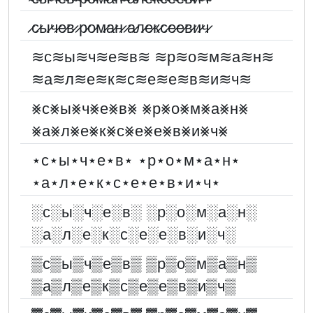
̷с̷ы̷ч̷е̷в̷ ̷р̷о̷м̷а̷н̷ ̷а̷л̷е̷к̷с̷е̷е̷в̷и̷ч̷
≋с≋ы≋ч≋е≋в≋ ≋р≋о≋м≋а≋н≋
≋а≋л≋е≋к≋с≋е≋е≋в≋и≋ч≋
⨳с⨳ы⨳ч⨳е⨳в⨳ ⨳р⨳о⨳м⨳а⨳н⨳
⨳а⨳л⨳е⨳к⨳с⨳е⨳е⨳в⨳и⨳ч⨳
⋆с⋆ы⋆ч⋆е⋆в⋆ ⋆р⋆о⋆м⋆а⋆н⋆
⋆а⋆л⋆е⋆к⋆с⋆е⋆е⋆в⋆и⋆ч⋆
░︎с░︎ы░︎ч░︎е░︎в░︎ ░︎р░︎о░︎м░︎а░︎н░︎
░︎а░︎л░︎е░︎к░︎с░︎е░︎е░︎в░︎и░︎ч░︎
▒с▒ы▒ч▒е▒в▒ ▒р▒о▒м▒а▒н▒
▒а▒л▒е▒к▒с▒е▒е▒в▒и▒ч▒