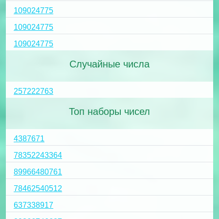
109024775
109024775
109024775
Случайные числа
257222763
Топ наборы чисел
4387671
78352243364
89966480761
78462540512
637338917