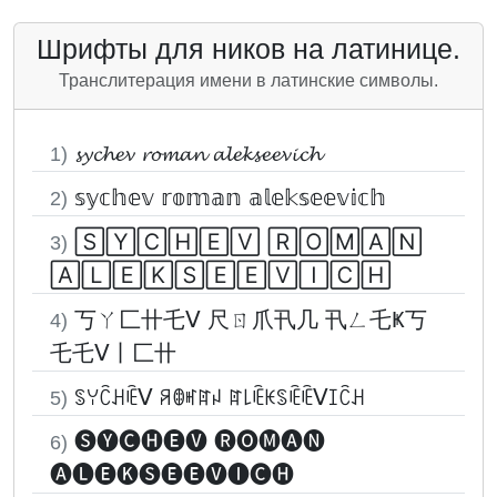
Шрифты для ников на латинице.
Транслитерация имени в латинские символы.
𝓼𝔂𝓬𝓱𝓮𝓿 𝓻𝓸𝓶𝓪𝓷 𝓪𝓵𝓮𝓴𝓼𝓮𝓮𝓿𝓲𝓬𝓱
1)
𝕤𝕪𝕔𝕙𝕖𝕧 𝕣𝕠𝕞𝕒𝕟 𝕒𝕝𝕖𝕜𝕤𝕖𝕖𝕧𝕚𝕔𝕙
2)
🅂🅈🄲🄷🄴🅅 🅁🄾🄼🄰🄽
3)
🄰🄻🄴🄺🅂🄴🄴🅅🄸🄲🄷
丂ㄚ匚卄乇ᐯ 尺ㄖ爪卂几 卂ㄥ乇Ҝ丂
4)
乇乇ᐯ丨匚卄
ꌗꌩꉓꃅꍟᐯ ꋪꂦꎭꍏꈤ ꍏ꒒ꍟꀘꌗꍟꍟᐯꀤꉓꃅ
5)
🅢🅨🅒🅗🅔🅥 🅡🅞🅜🅐🅝
6)
🅐🅛🅔🅚🅢🅔🅔🅥🅘🅒🅗