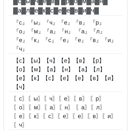
▓︎с▓︎ы▓︎ч▓︎е▓︎в▓︎ ▓︎р▓︎о▓︎м▓︎а▓︎н▓︎
▓︎а▓︎л▓︎е▓︎к▓︎с▓︎е▓︎е▓︎в▓︎и▓︎ч▓︎
『с』『ы』『ч』『е』『в』 『р』
『о』『м』『а』『н』 『а』『л』
『е』『к』『с』『е』『е』『в』『и』
『ч』
【с】【ы】【ч】【е】【в】 【р】
【о】【м】【а】【н】 【а】【л】
【е】【к】【с】【е】【е】【в】【и】
【ч】
〖с〗〖ы〗〖ч〗〖е〗〖в〗 〖р〗
〖о〗〖м〗〖а〗〖н〗 〖а〗〖л〗
〖е〗〖к〗〖с〗〖е〗〖е〗〖в〗〖и〗
〖ч〗