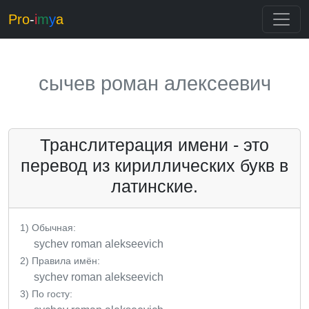
Pro
-
i
m
y
a
сычев роман алексеевич
Транслитерация имени - это
перевод из кириллических букв в
латинские.
1) Обычная:
sychev roman alekseevich
2) Правила имён:
sychev roman alekseevich
3) По госту: