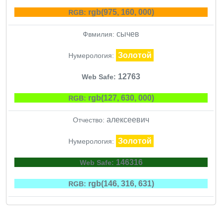
rgb(975, 160, 000)
RGB:
сычев
Фвмилия:
Золотой
Нумерология:
12763
Web Safe:
rgb(127, 630, 000)
RGB:
алексеевич
Отчество:
Золотой
Нумерология:
146316
Web Safe:
rgb(146, 316, 631)
RGB: