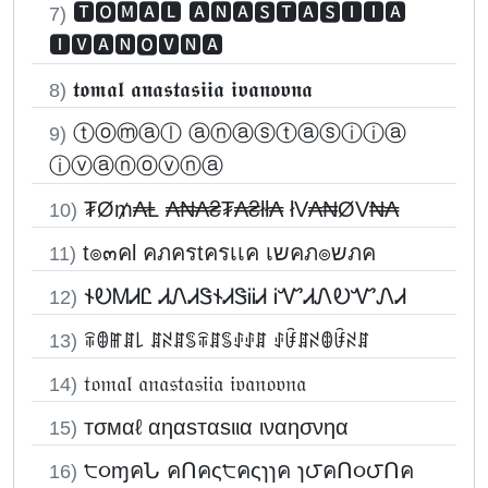
🆃🅾🅼🅰🅻 🅰🅽🅰🆂🆃🅰🆂🅸🅸🅰
7)
🅸🆅🅰🅽🅾🆅🅽🅰
𝖙𝖔𝖒𝖆𝖑 𝖆𝖓𝖆𝖘𝖙𝖆𝖘𝖎𝖎𝖆 𝖎𝖛𝖆𝖓𝖔𝖛𝖓𝖆
8)
ⓣⓞⓜⓐⓛ ⓐⓝⓐⓢⓣⓐⓢⓘⓘⓐ
9)
ⓘⓥⓐⓝⓞⓥⓝⓐ
₮Ø₥₳Ⱡ ₳₦₳₴₮₳₴łł₳ łV₳₦ØV₦₳
10)
t๏๓คl คภครtครเเค เשคภ๏שภค
11)
𐐆ᎧᎷᏗᏝ ᏗᏁᏗᏕ𐐆ᏗᏕᎥᎥᏗ ᎥᏉᏗᏁᎧᏉᏁᏗ
12)
ꋖꂦꂵꁲ꒒ ꁲꋊꁲꌚꋖꁲꌚꂑꂑꁲ ꂑꀰꁲꋊꂦꀰꋊꁲ
13)
𝔱𝔬𝔪𝔞𝔩 𝔞𝔫𝔞𝔰𝔱𝔞𝔰𝔦𝔦𝔞 𝔦𝔳𝔞𝔫𝔬𝔳𝔫𝔞
14)
тσмαℓ αηαѕтαѕιια ιναησνηα
15)
੮૦ɱคՆ คՈคς੮คςɿɿค ɿ౮คՈ૦౮Ոค
16)