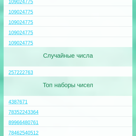
109024775
109024775
109024775
109024775
109024775
Случайные числа
257222763
Топ наборы чисел
4387671
78352243364
89966480761
78462540512