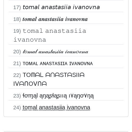
𝘵𝘰𝘮𝘢𝘭 𝘢𝘯𝘢𝘴𝘵𝘢𝘴𝘪𝘪𝘢 𝘪𝘷𝘢𝘯𝘰𝘷𝘯𝘢
17)
𝒕𝒐𝒎𝒂𝒍 𝒂𝒏𝒂𝒔𝒕𝒂𝒔𝒊𝒊𝒂 𝒊𝒗𝒂𝒏𝒐𝒗𝒏𝒂
18)
𝚝𝚘𝚖𝚊𝚕 𝚊𝚗𝚊𝚜𝚝𝚊𝚜𝚒𝚒𝚊
19)
𝚒𝚟𝚊𝚗𝚘𝚟𝚗𝚊
𝓉𝑜𝓂𝒶𝓁 𝒶𝓃𝒶𝓈𝓉𝒶𝓈𝒾𝒾𝒶 𝒾𝓋𝒶𝓃𝑜𝓋𝓃𝒶
20)
ᴛᴏᴍᴀʟ ᴀɴᴀsᴛᴀsɪɪᴀ ɪᴠᴀɴᴏᴠɴᴀ
21)
TOᗰᗩᒪ ᗩᑎᗩSTᗩSIIᗩ
22)
IᐯᗩᑎOᐯᑎᗩ
ɬơɱąƖ ąŋąʂɬąʂııą ı۷ąŋơ۷ŋą
23)
t̲o̲m̲a̲l̲ a̲n̲a̲s̲t̲a̲s̲i̲i̲a̲ i̲v̲a̲n̲o̲v̲n̲a̲
24)