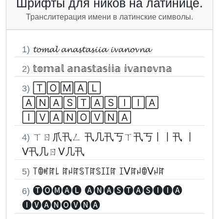
Шрифты для ников на латинице.
Транслитерация имени в латинские символы.
𝓽𝓸𝓶𝓪𝓵 𝓪𝓷𝓪𝓼𝓽𝓪𝓼𝓲𝓲𝓪 𝓲𝓿𝓪𝓷𝓸𝓿𝓷𝓪
1)
𝕥𝕠𝕞𝕒𝕝 𝕒𝕟𝕒𝕤𝕥𝕒𝕤𝕚𝕚𝕒 𝕚𝕧𝕒𝕟𝕠𝕧𝕟𝕒
2)
🅃🄾🄼🄰🄻
3)
🄰🄽🄰🅂🅃🄰🅂🄸🄸🄰
🄸🅅🄰🄽🄾🅅🄽🄰
ㄒㄖ爪卂ㄥ 卂几卂丂ㄒ卂丂丨丨卂 丨
4)
ᐯ卂几ㄖᐯ几卂
꓄ꂦꎭꍏ꒒ ꍏꈤꍏꌗ꓄ꍏꌗꀤꀤꍏ ꀤᐯꍏꈤꂦᐯꈤꍏ
5)
🅣🅞🅜🅐🅛 🅐🅝🅐🅢🅣🅐🅢🅘🅘🅐
6)
🅘🅥🅐🅝🅞🅥🅝🅐