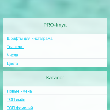
PRO-Imya
Шрифты для инстаграма
Транслит
Числа
Цвета
Каталог
Новые имена
ТОП имён
ТОП фамилий