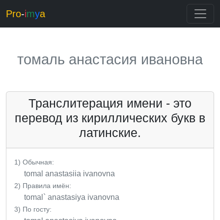
Pro
-
i
m
y
a
томаль анастасия ивановна
Транслитерация имени - это
перевод из кириллических букв в
латинские.
1) Обычная:
tomal anastasiia ivanovna
2) Правила имён:
tomal` anastasiya ivanovna
3) По госту: