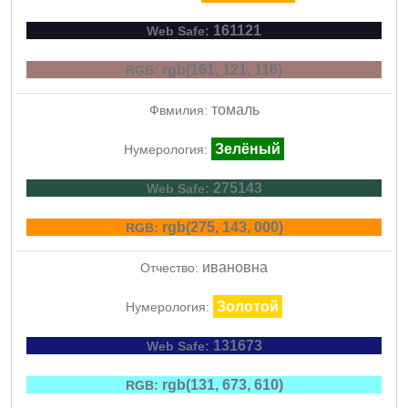
161121
Web Safe:
rgb(161, 121, 116)
RGB:
томаль
Фвмилия:
Зелёный
Нумерология:
275143
Web Safe:
rgb(275, 143, 000)
RGB:
ивановна
Отчество:
Золотой
Нумерология:
131673
Web Safe:
rgb(131, 673, 610)
RGB: