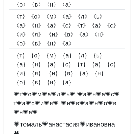
〈о〉〈в〉〈н〉〈а〉
《т》《о》《м》《а》《л》《ь》
《а》《н》《а》《с》《т》《а》《с》
《и》《я》 《и》《в》《а》《н》
《о》《в》《н》《а》
｛т｝｛о｝｛м｝｛а｝｛л｝｛ь｝
｛а｝｛н｝｛а｝｛с｝｛т｝｛а｝｛с｝
｛и｝｛я｝ ｛и｝｛в｝｛а｝｛н｝
｛о｝｛в｝｛н｝｛а｝
💗т💗о💗м💗а💗л💗ь💗 💗а💗н💗а💗с💗
т💗а💗с💗и💗я💗 💗и💗в💗а💗н💗о💗в
💗н💗а💗
💗томаль💗анастасия💗ивановна
💗