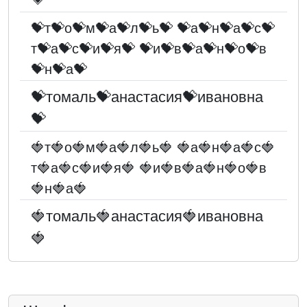
💝т💝о💝м💝а💝л💝ь💝 💝а💝н💝а💝с💝
т💝а💝с💝и💝я💝 💝и💝в💝а💝н💝о💝в
💝н💝а💝
💝томаль💝анастасия💝ивановна
💝
🍓т🍓о🍓м🍓а🍓л🍓ь🍓 🍓а🍓н🍓а🍓с🍓
т🍓а🍓с🍓и🍓я🍓 🍓и🍓в🍓а🍓н🍓о🍓в
🍓н🍓а🍓
🍓томаль🍓анастасия🍓ивановна
🍓