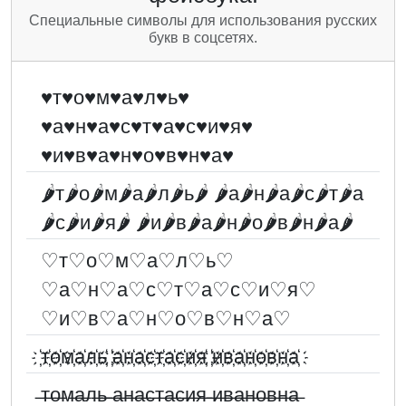
Специальные символы для использования русских
букв в соцсетях.
♥т♥о♥м♥а♥л♥ь♥
♥а♥н♥а♥с♥т♥а♥с♥и♥я♥
♥и♥в♥а♥н♥о♥в♥н♥а♥
🌶т🌶о🌶м🌶а🌶л🌶ь🌶 🌶а🌶н🌶а🌶с🌶т🌶а
🌶с🌶и🌶я🌶 🌶и🌶в🌶а🌶н🌶о🌶в🌶н🌶а🌶
♡т♡о♡м♡а♡л♡ь♡
♡а♡н♡а♡с♡т♡а♡с♡и♡я♡
♡и♡в♡а♡н♡о♡в♡н♡а♡
҉т҉о҉м҉а҉л҉ь҉ ҉а҉н҉а҉с҉т҉а҉с҉и҉я҉ ҉и҉в҉а҉н҉о҉в҉н҉а҉
̶т̶о̶м̶а̶л̶ь̶ ̶а̶н̶а̶с̶т̶а̶с̶и̶я̶ ̶и̶в̶а̶н̶о̶в̶н̶а̶