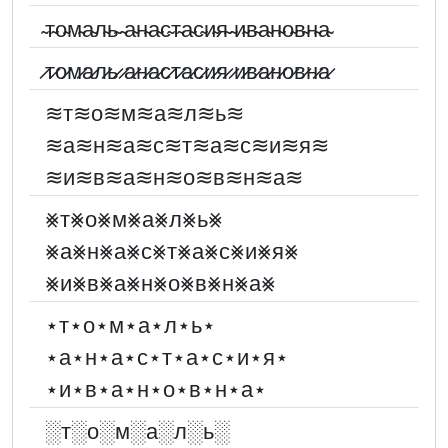
̴т̴о̴м̴а̴л̴ь̴ ̴а̴н̴а̴с̴т̴а̴с̴и̴я̴ ̴и̴в̴а̴н̴о̴в̴н̴а̴
̷т̷о̷м̷а̷л̷ь̷ ̷а̷н̷а̷с̷т̷а̷с̷и̷я̷ ̷и̷в̷а̷н̷о̷в̷н̷а̷
≋т≋о≋м≋а≋л≋ь≋
≋а≋н≋а≋с≋т≋а≋с≋и≋я≋
≋и≋в≋а≋н≋о≋в≋н≋а≋
⨳т⨳о⨳м⨳а⨳л⨳ь⨳
⨳а⨳н⨳а⨳с⨳т⨳а⨳с⨳и⨳я⨳
⨳и⨳в⨳а⨳н⨳о⨳в⨳н⨳а⨳
⋆т⋆о⋆м⋆а⋆л⋆ь⋆
⋆а⋆н⋆а⋆с⋆т⋆а⋆с⋆и⋆я⋆
⋆и⋆в⋆а⋆н⋆о⋆в⋆н⋆а⋆
░︎т░︎о░︎м░︎а░︎л░︎ь░︎