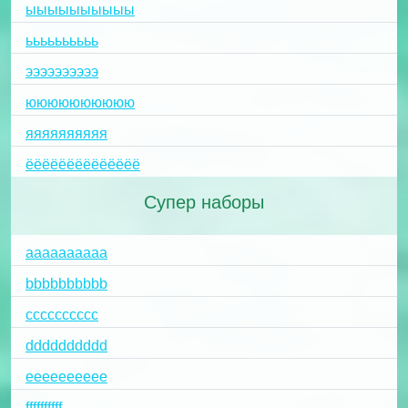
ыыыыыыыыыы
ьььььььььь
ээээээээээ
юююююююююю
яяяяяяяяяя
ёёёёёёёёёёёёёё
Супер наборы
aaaaaaaaaa
bbbbbbbbbb
cccccccccc
dddddddddd
eeeeeeeeee
ffffffffff