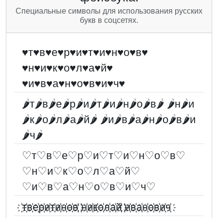
Специальные символы для использования русских
букв в соцсетях.
♥т♥в♥е♥р♥и♥т♥и♥н♥о♥в♥
♥н♥и♥к♥о♥л♥а♥й♥
♥и♥в♥а♥н♥о♥в♥и♥ч♥
🌶т🌶в🌶е🌶р🌶и🌶т🌶и🌶н🌶о🌶в🌶 🌶н🌶и
🌶к🌶о🌶л🌶а🌶й🌶 🌶и🌶в🌶а🌶н🌶о🌶в🌶и
🌶ч🌶
♡т♡в♡е♡р♡и♡т♡и♡н♡о♡в♡
♡н♡и♡к♡о♡л♡а♡й♡
♡и♡в♡а♡н♡о♡в♡и♡ч♡
҉т҉в҉е҉р҉и҉т҉и҉н҉о҉в҉ ҉н҉и҉к҉о҉л҉а҉й҉ ҉и҉в҉а҉н҉о҉в҉и҉ч҉