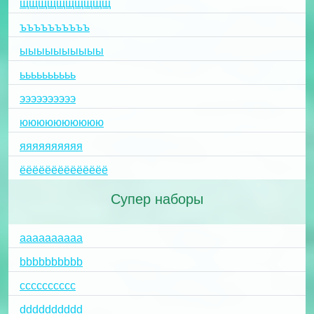
щщщщщщщщщщ
ъъъъъъъъъъ
ыыыыыыыыыы
ьььььььььь
ээээээээээ
юююююююююю
яяяяяяяяяя
ёёёёёёёёёёёёёё
Супер наборы
aaaaaaaaaa
bbbbbbbbbb
cccccccccc
dddddddddd