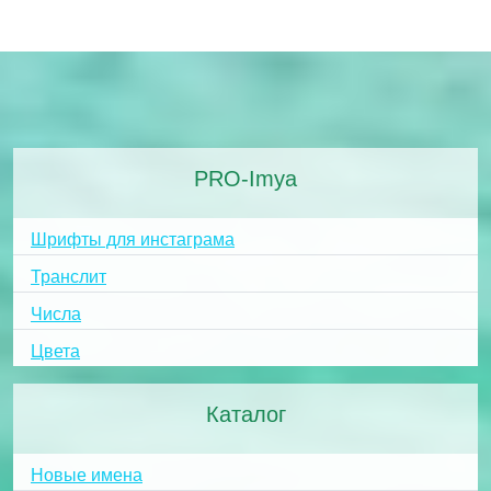
PRO-Imya
Шрифты для инстаграма
Транслит
Числа
Цвета
Каталог
Новые имена