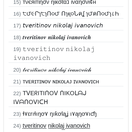
тνєяιтιησν ηιкσℓαנ ιναησνι¢н
15)
੮౮૯Րɿ੮ɿՈ૦౮ Ոɿқ૦Նคʆ ɿ౮คՈ૦౮ɿ८Һ
16)
𝘵𝘷𝘦𝘳𝘪𝘵𝘪𝘯𝘰𝘷 𝘯𝘪𝘬𝘰𝘭𝘢𝘫 𝘪𝘷𝘢𝘯𝘰𝘷𝘪𝘤𝘩
17)
𝒕𝒗𝒆𝒓𝒊𝒕𝒊𝒏𝒐𝒗 𝒏𝒊𝒌𝒐𝒍𝒂𝒋 𝒊𝒗𝒂𝒏𝒐𝒗𝒊𝒄𝒉
18)
𝚝𝚟𝚎𝚛𝚒𝚝𝚒𝚗𝚘𝚟 𝚗𝚒𝚔𝚘𝚕𝚊𝚓
19)
𝚒𝚟𝚊𝚗𝚘𝚟𝚒𝚌𝚑
𝓉𝓋𝑒𝓇𝒾𝓉𝒾𝓃𝑜𝓋 𝓃𝒾𝓀𝑜𝓁𝒶𝒿 𝒾𝓋𝒶𝓃𝑜𝓋𝒾𝒸𝒽
20)
ᴛᴠᴇʀɪᴛɪɴᴏᴠ ɴɪᴋᴏʟᴀᴊ ɪᴠᴀɴᴏᴠɪᴄʜ
21)
TᐯEᖇITIᑎOᐯ ᑎIKOᒪᗩᒍ
22)
IᐯᗩᑎOᐯIᑕᕼ
ɬ۷ɛrıɬıŋơ۷ ŋıƙơƖąʝ ı۷ąŋơ۷ıƈɧ
23)
t̲v̲e̲r̲i̲t̲i̲n̲o̲v̲ n̲i̲k̲o̲l̲a̲j̲ i̲v̲a̲n̲o̲v̲i̲c̲h̲
24)