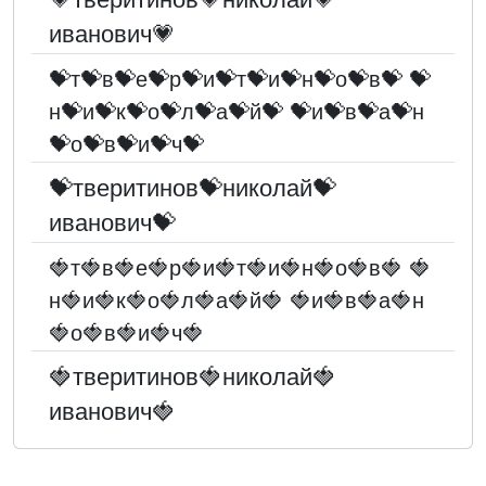
иванович💗
💝т💝в💝е💝р💝и💝т💝и💝н💝о💝в💝 💝
н💝и💝к💝о💝л💝а💝й💝 💝и💝в💝а💝н
💝о💝в💝и💝ч💝
💝тверитинов💝николай💝
иванович💝
🍓т🍓в🍓е🍓р🍓и🍓т🍓и🍓н🍓о🍓в🍓 🍓
н🍓и🍓к🍓о🍓л🍓а🍓й🍓 🍓и🍓в🍓а🍓н
🍓о🍓в🍓и🍓ч🍓
🍓тверитинов🍓николай🍓
иванович🍓