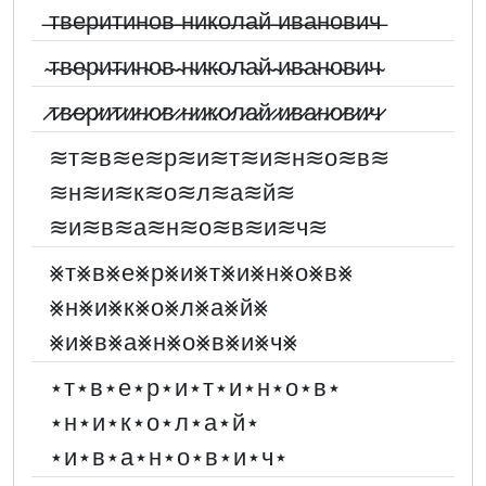
̶т̶в̶е̶р̶и̶т̶и̶н̶о̶в̶ ̶н̶и̶к̶о̶л̶а̶й̶ ̶и̶в̶а̶н̶о̶в̶и̶ч̶
̴т̴в̴е̴р̴и̴т̴и̴н̴о̴в̴ ̴н̴и̴к̴о̴л̴а̴й̴ ̴и̴в̴а̴н̴о̴в̴и̴ч̴
̷т̷в̷е̷р̷и̷т̷и̷н̷о̷в̷ ̷н̷и̷к̷о̷л̷а̷й̷ ̷и̷в̷а̷н̷о̷в̷и̷ч̷
≋т≋в≋е≋р≋и≋т≋и≋н≋о≋в≋
≋н≋и≋к≋о≋л≋а≋й≋
≋и≋в≋а≋н≋о≋в≋и≋ч≋
⨳т⨳в⨳е⨳р⨳и⨳т⨳и⨳н⨳о⨳в⨳
⨳н⨳и⨳к⨳о⨳л⨳а⨳й⨳
⨳и⨳в⨳а⨳н⨳о⨳в⨳и⨳ч⨳
⋆т⋆в⋆е⋆р⋆и⋆т⋆и⋆н⋆о⋆в⋆
⋆н⋆и⋆к⋆о⋆л⋆а⋆й⋆
⋆и⋆в⋆а⋆н⋆о⋆в⋆и⋆ч⋆