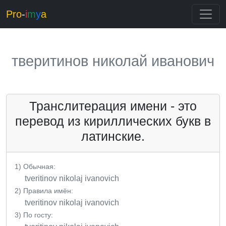
Pro
-
i
m
y
a
тверитинов николай иванович
Транслитерация имени - это
перевод из кириллических букв в
латинские.
1) Обычная:
tveritinov nikolaj ivanovich
2) Правила имён:
tveritinov nikolaj ivanovich
3) По госту: