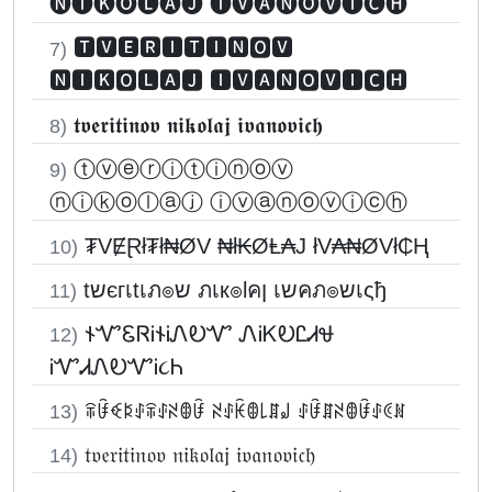
🅝🅘🅚🅞🅛🅐🅙 🅘🅥🅐🅝🅞🅥🅘🅒🅗
🆃🆅🅴🆁🅸🆃🅸🅽🅾🆅
7)
🅽🅸🅺🅾🅻🅰🅹 🅸🆅🅰🅽🅾🆅🅸🅲🅷
𝖙𝖛𝖊𝖗𝖎𝖙𝖎𝖓𝖔𝖛 𝖓𝖎𝖐𝖔𝖑𝖆𝖏 𝖎𝖛𝖆𝖓𝖔𝖛𝖎𝖈𝖍
8)
ⓣⓥⓔⓡⓘⓣⓘⓝⓞⓥ
9)
ⓝⓘⓚⓞⓛⓐⓙ ⓘⓥⓐⓝⓞⓥⓘⓒⓗ
₮VɆⱤł₮ł₦ØV ₦ł₭ØⱠ₳J łV₳₦ØVł₵Ⱨ
10)
tשєгเtเภ๏ש ภเк๏lคן เשคภ๏שเςђ
11)
𐐆ᏉᏋᏒᎥ𐐆ᎥᏁᎧᏉ ᏁᎥᏦᎧᏝᏗᏠ
12)
ᎥᏉᏗᏁᎧᏉᎥ૮Ꮒ
ꋖꀰꈼꌅꂑꋖꂑꋊꂦꀰ ꋊꂑꀗꂦ꒒ꁲ꒻ ꂑꀰꁲꋊꂦꀰꂑꀯꍩ
13)
𝔱𝔳𝔢𝔯𝔦𝔱𝔦𝔫𝔬𝔳 𝔫𝔦𝔨𝔬𝔩𝔞𝔧 𝔦𝔳𝔞𝔫𝔬𝔳𝔦𝔠𝔥
14)