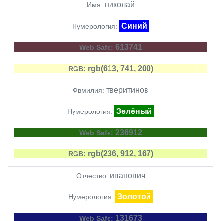
николай
Имя:
Синий
Нумерология:
613741
Web Safe:
rgb(613, 741, 200)
RGB:
тверитинов
Фвмилия:
Зелёный
Нумерология:
236912
Web Safe:
rgb(236, 912, 167)
RGB:
иванович
Отчество:
Золотой
Нумерология:
131673
Web Safe: