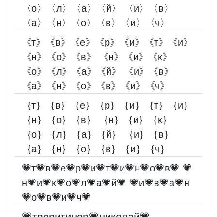
〈о〉〈л〉〈а〉〈й〉 〈и〉〈в〉
〈а〉〈н〉〈о〉〈в〉〈и〉〈ч〉
《т》《в》《е》《р》《и》《т》《и》
《н》《о》《в》 《н》《и》《к》
《о》《л》《а》《й》 《и》《в》
《а》《н》《о》《в》《и》《ч》
｛т｝｛в｝｛е｝｛р｝｛и｝｛т｝｛и｝
｛н｝｛о｝｛в｝ ｛н｝｛и｝｛к｝
｛о｝｛л｝｛а｝｛й｝ ｛и｝｛в｝
｛а｝｛н｝｛о｝｛в｝｛и｝｛ч｝
💗т💗в💗е💗р💗и💗т💗и💗н💗о💗в💗 💗
н💗и💗к💗о💗л💗а💗й💗 💗и💗в💗а💗н
💗о💗в💗и💗ч💗
💗тверитинов💗николай💗