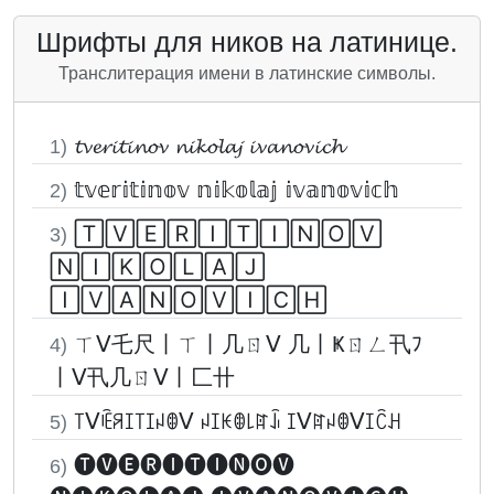
Шрифты для ников на латинице.
Транслитерация имени в латинские символы.
𝓽𝓿𝓮𝓻𝓲𝓽𝓲𝓷𝓸𝓿 𝓷𝓲𝓴𝓸𝓵𝓪𝓳 𝓲𝓿𝓪𝓷𝓸𝓿𝓲𝓬𝓱
1)
𝕥𝕧𝕖𝕣𝕚𝕥𝕚𝕟𝕠𝕧 𝕟𝕚𝕜𝕠𝕝𝕒𝕛 𝕚𝕧𝕒𝕟𝕠𝕧𝕚𝕔𝕙
2)
🅃🅅🄴🅁🄸🅃🄸🄽🄾🅅
3)
🄽🄸🄺🄾🄻🄰🄹
🄸🅅🄰🄽🄾🅅🄸🄲🄷
ㄒᐯ乇尺丨ㄒ丨几ㄖᐯ 几丨Ҝㄖㄥ卂ﾌ
4)
丨ᐯ卂几ㄖᐯ丨匚卄
꓄ᐯꍟꋪꀤ꓄ꀤꈤꂦᐯ ꈤꀤꀘꂦ꒒ꍏꀭ ꀤᐯꍏꈤꂦᐯꀤꉓꃅ
5)
🅣🅥🅔🅡🅘🅣🅘🅝🅞🅥
6)