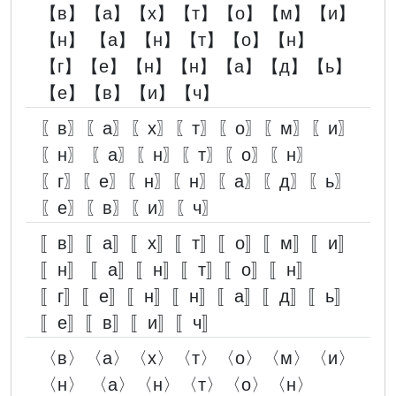
【в】【а】【х】【т】【о】【м】【и】
【н】 【а】【н】【т】【о】【н】
【г】【е】【н】【н】【а】【д】【ь】
【е】【в】【и】【ч】
〖в〗〖а〗〖х〗〖т〗〖о〗〖м〗〖и〗
〖н〗 〖а〗〖н〗〖т〗〖о〗〖н〗
〖г〗〖е〗〖н〗〖н〗〖а〗〖д〗〖ь〗
〖е〗〖в〗〖и〗〖ч〗
〚в〛〚а〛〚х〛〚т〛〚о〛〚м〛〚и〛
〚н〛 〚а〛〚н〛〚т〛〚о〛〚н〛
〚г〛〚е〛〚н〛〚н〛〚а〛〚д〛〚ь〛
〚е〛〚в〛〚и〛〚ч〛
〈в〉〈а〉〈х〉〈т〉〈о〉〈м〉〈и〉
〈н〉 〈а〉〈н〉〈т〉〈о〉〈н〉