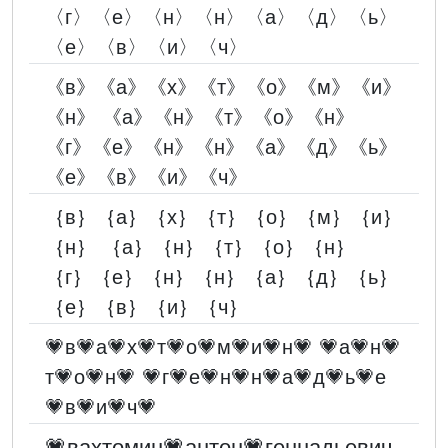
〈г〉〈е〉〈н〉〈н〉〈а〉〈д〉〈ь〉
〈е〉〈в〉〈и〉〈ч〉
《в》《а》《х》《т》《о》《м》《и》
《н》 《а》《н》《т》《о》《н》
《г》《е》《н》《н》《а》《д》《ь》
《е》《в》《и》《ч》
｛в｝｛а｝｛х｝｛т｝｛о｝｛м｝｛и｝
｛н｝ ｛а｝｛н｝｛т｝｛о｝｛н｝
｛г｝｛е｝｛н｝｛н｝｛а｝｛д｝｛ь｝
｛е｝｛в｝｛и｝｛ч｝
💗в💗а💗х💗т💗о💗м💗и💗н💗 💗а💗н💗
т💗о💗н💗 💗г💗е💗н💗н💗а💗д💗ь💗е
💗в💗и💗ч💗
💗вахтомин💗антон💗геннадьевич