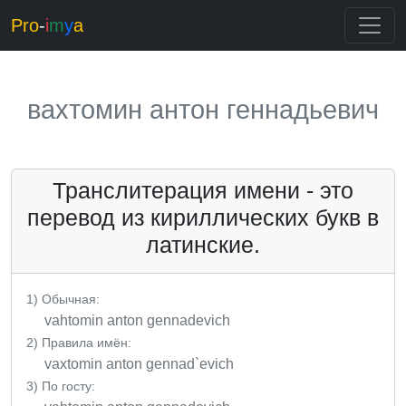
Pro
-
i
m
y
a
вахтомин антон геннадьевич
Транслитерация имени - это
перевод из кириллических букв в
латинские.
1) Обычная:
vahtomin anton gennadevich
2) Правила имён:
vaхtomin anton gennad`evich
3) По госту: