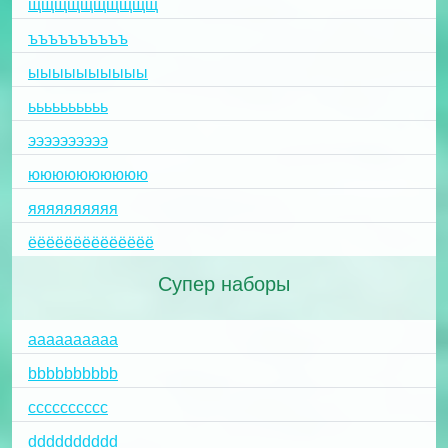
щщщщщщщщщщ
ъъъъъъъъъъ
ыыыыыыыыыы
ьььььььььь
ээээээээээ
юююююююююю
яяяяяяяяяя
ёёёёёёёёёёёёёё
Супер наборы
aaaaaaaaaa
bbbbbbbbbb
cccccccccc
dddddddddd