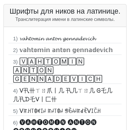
Шрифты для ников на латинице.
Транслитерация имени в латинские символы.
𝓿𝓪𝓱𝓽𝓸𝓶𝓲𝓷 𝓪𝓷𝓽𝓸𝓷 𝓰𝓮𝓷𝓷𝓪𝓭𝓮𝓿𝓲𝓬𝓱
1)
𝕧𝕒𝕙𝕥𝕠𝕞𝕚𝕟 𝕒𝕟𝕥𝕠𝕟 𝕘𝕖𝕟𝕟𝕒𝕕𝕖𝕧𝕚𝕔𝕙
2)
🅅🄰🄷🅃🄾🄼🄸🄽
3)
🄰🄽🅃🄾🄽
🄶🄴🄽🄽🄰🄳🄴🅅🄸🄲🄷
ᐯ卂卄ㄒㄖ爪丨几 卂几ㄒㄖ几 Ꮆ乇几
4)
几卂ᗪ乇ᐯ丨匚卄
ᐯꍏꃅ꓄ꂦꎭꀤꈤ ꍏꈤ꓄ꂦꈤ ꁅꍟꈤꈤꍏꀸꍟᐯꀤꉓꃅ
5)
🅥🅐🅗🅣🅞🅜🅘🅝 🅐🅝🅣🅞🅝
6)