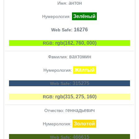
антон
Имя:
Зелёный
Нумерология:
16276
Web Safe:
rgb(162, 760, 000)
RGB:
вахтомин
Фвмилия:
Жёлтый
Нумерология:
315275
Web Safe:
rgb(315, 275, 160)
RGB:
геннадьевич
Отчество:
Золотой
Нумерология:
466615
Web Safe: