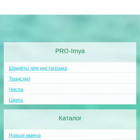
PRO-Imya
Шрифты для инстаграма
Транслит
Числа
Цвета
Каталог
Новые имена