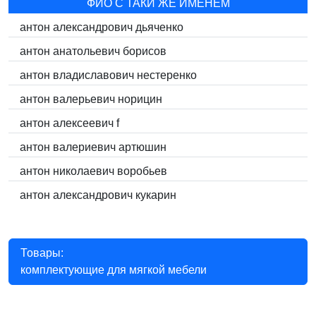
ФИО С ТАКИ ЖЕ ИМЕНЕМ
антон александрович дьяченко
антон анатольевич борисов
антон владиславович нестеренко
антон валерьевич норицин
антон алексеевич f
антон валериевич артюшин
антон николаевич воробьев
антон александрович кукарин
Товары:
комплектующие для мягкой мебели