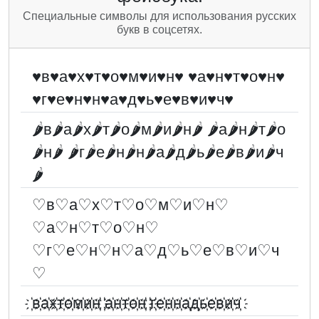
Специальные символы для использования русских
букв в соцсетях.
♥в♥а♥х♥т♥о♥м♥и♥н♥ ♥а♥н♥т♥о♥н♥
♥г♥е♥н♥н♥а♥д♥ь♥е♥в♥и♥ч♥
🌶в🌶а🌶х🌶т🌶о🌶м🌶и🌶н🌶 🌶а🌶н🌶т🌶о
🌶н🌶 🌶г🌶е🌶н🌶н🌶а🌶д🌶ь🌶е🌶в🌶и🌶ч
🌶
♡в♡а♡х♡т♡о♡м♡и♡н♡
♡а♡н♡т♡о♡н♡
♡г♡е♡н♡н♡а♡д♡ь♡е♡в♡и♡ч
♡
҉в҉а҉х҉т҉о҉м҉и҉н҉ ҉а҉н҉т҉о҉н҉ ҉г҉е҉н҉н҉а҉д҉ь҉е҉в҉и҉ч҉