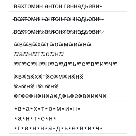
̶в̶а̶х̶т̶о̶м̶и̶н̶ ̶а̶н̶т̶о̶н̶ ̶г̶е̶н̶н̶а̶д̶ь̶е̶в̶и̶ч̶
̴в̴а̴х̴т̴о̴м̴и̴н̴ ̴а̴н̴т̴о̴н̴ ̴г̴е̴н̴н̴а̴д̴ь̴е̴в̴и̴ч̴
̷в̷а̷х̷т̷о̷м̷и̷н̷ ̷а̷н̷т̷о̷н̷ ̷г̷е̷н̷н̷а̷д̷ь̷е̷в̷и̷ч̷
≋в≋а≋х≋т≋о≋м≋и≋н≋
≋а≋н≋т≋о≋н≋
≋г≋е≋н≋н≋а≋д≋ь≋е≋в≋и≋ч≋
⨳в⨳а⨳х⨳т⨳о⨳м⨳и⨳н⨳
⨳а⨳н⨳т⨳о⨳н⨳
⨳г⨳е⨳н⨳н⨳а⨳д⨳ь⨳е⨳в⨳и⨳ч⨳
⋆в⋆а⋆х⋆т⋆о⋆м⋆и⋆н⋆
⋆а⋆н⋆т⋆о⋆н⋆
⋆г⋆е⋆н⋆н⋆а⋆д⋆ь⋆е⋆в⋆и⋆ч⋆