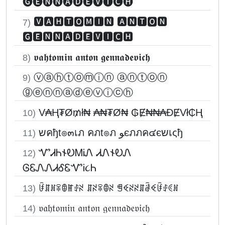
🅖🅔🅝🅝🅐🅓🅔🅥🅘🅒🅗
🆅🅰🅷🆃🅾🅼🅸🅽 🅰🅽🆃🅾🅽
7)
🅶🅴🅽🅽🅰🅳🅴🆅🅸🅲🅷
𝖛𝖆𝖍𝖙𝖔𝖒𝖎𝖓 𝖆𝖓𝖙𝖔𝖓 𝖌𝖊𝖓𝖓𝖆𝖉𝖊𝖛𝖎𝖈𝖍
8)
ⓥⓐⓗⓣⓞⓜⓘⓝ ⓐⓝⓣⓞⓝ
9)
ⓖⓔⓝⓝⓐⓓⓔⓥⓘⓒⓗ
V₳Ⱨ₮Ø₥ł₦ ₳₦₮Ø₦ ₲Ɇ₦₦₳ĐɆVł₵Ⱨ
10)
שคђt๏๓เภ คภt๏ภ ﻮєภภค๔єשเςђ
11)
ᏉᏗᏂ𐐆ᎧᎷᎥᏁ ᏗᏁ𐐆ᎧᏁ
12)
ᎶᏋᏁᏁᏗᎴᏋᏉᎥ૮Ꮒ
ꀰꁲꍩꋖꂦꂵꂑꋊ ꁲꋊꋖꂦꋊ ꁅꈼꋊꋊꁲꂠꈼꀰꂑꀯꍩ
13)
𝔳𝔞𝔥𝔱𝔬𝔪𝔦𝔫 𝔞𝔫𝔱𝔬𝔫 𝔤𝔢𝔫𝔫𝔞𝔡𝔢𝔳𝔦𝔠𝔥
14)