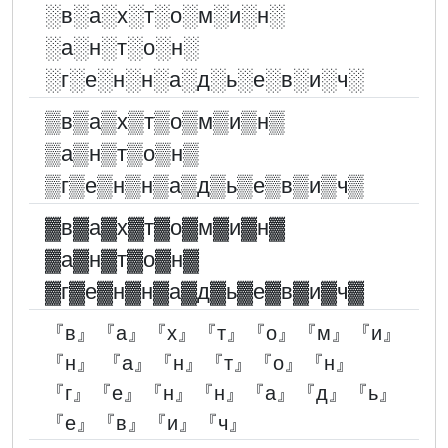
░︎в░︎а░︎х░︎т░︎о░︎м░︎и░︎н░︎
░︎а░︎н░︎т░︎о░︎н░︎
░︎г░︎е░︎н░︎н░︎а░︎д░︎ь░︎е░︎в░︎и░︎ч░︎
▒в▒а▒х▒т▒о▒м▒и▒н▒
▒а▒н▒т▒о▒н▒
▒г▒е▒н▒н▒а▒д▒ь▒е▒в▒и▒ч▒
▓︎в▓︎а▓︎х▓︎т▓︎о▓︎м▓︎и▓︎н▓︎
▓︎а▓︎н▓︎т▓︎о▓︎н▓︎
▓︎г▓︎е▓︎н▓︎н▓︎а▓︎д▓︎ь▓︎е▓︎в▓︎и▓︎ч▓︎
『в』『а』『х』『т』『о』『м』『и』
『н』 『а』『н』『т』『о』『н』
『г』『е』『н』『н』『а』『д』『ь』
『е』『в』『и』『ч』