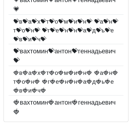
💗
💝в💝а💝х💝т💝о💝м💝и💝н💝 💝а💝н💝
т💝о💝н💝 💝г💝е💝н💝н💝а💝д💝ь💝е
💝в💝и💝ч💝
💝вахтомин💝антон💝геннадьевич
💝
🍓в🍓а🍓х🍓т🍓о🍓м🍓и🍓н🍓 🍓а🍓н🍓
т🍓о🍓н🍓 🍓г🍓е🍓н🍓н🍓а🍓д🍓ь🍓е
🍓в🍓и🍓ч🍓
🍓вахтомин🍓антон🍓геннадьевич
🍓