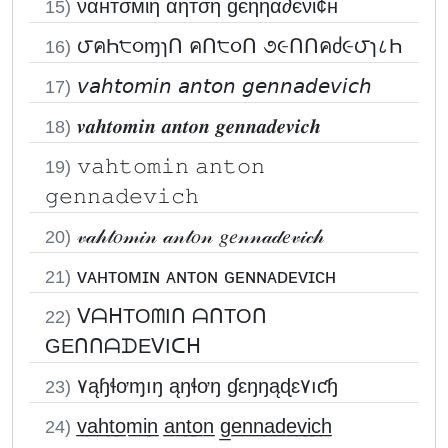
ναнтσмιη αηтση gєηηα∂єνι¢н
15)
౮คҺ੮૦ɱɿՈ คՈ੮૦Ո ૭૯ՈՈคძ૯౮ɿ८Һ
16)
𝘷𝘢𝘩𝘵𝘰𝘮𝘪𝘯 𝘢𝘯𝘵𝘰𝘯 𝘨𝘦𝘯𝘯𝘢𝘥𝘦𝘷𝘪𝘤𝘩
17)
𝒗𝒂𝒉𝒕𝒐𝒎𝒊𝒏 𝒂𝒏𝒕𝒐𝒏 𝒈𝒆𝒏𝒏𝒂𝒅𝒆𝒗𝒊𝒄𝒉
18)
𝚟𝚊𝚑𝚝𝚘𝚖𝚒𝚗 𝚊𝚗𝚝𝚘𝚗
19)
𝚐𝚎𝚗𝚗𝚊𝚍𝚎𝚟𝚒𝚌𝚑
𝓋𝒶𝒽𝓉𝑜𝓂𝒾𝓃 𝒶𝓃𝓉𝑜𝓃 𝑔𝑒𝓃𝓃𝒶𝒹𝑒𝓋𝒾𝒸𝒽
20)
ᴠᴀʜᴛᴏᴍɪɴ ᴀɴᴛᴏɴ ɢᴇɴɴᴀᴅᴇᴠɪᴄʜ
21)
ᐯᗩᕼTOᗰIᑎ ᗩᑎTOᑎ
22)
GEᑎᑎᗩᗪEᐯIᑕᕼ
۷ąɧɬơɱıŋ ąŋɬơŋ ɠɛŋŋąɖɛ۷ıƈɧ
23)
v̲a̲h̲t̲o̲m̲i̲n̲ a̲n̲t̲o̲n̲ g̲e̲n̲n̲a̲d̲e̲v̲i̲c̲h̲
24)