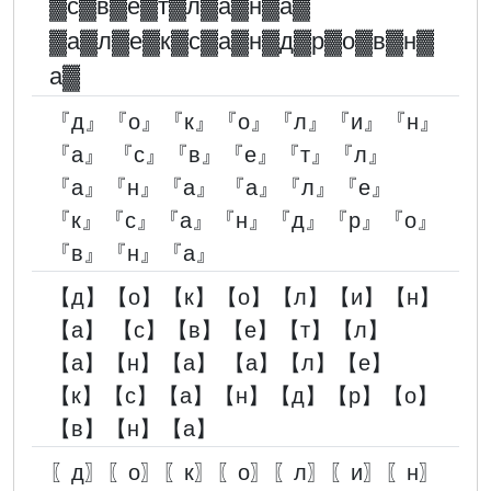
▓︎с▓︎в▓︎е▓︎т▓︎л▓︎а▓︎н▓︎а▓︎
▓︎а▓︎л▓︎е▓︎к▓︎с▓︎а▓︎н▓︎д▓︎р▓︎о▓︎в▓︎н▓︎
а▓︎
『д』『о』『к』『о』『л』『и』『н』
『а』 『с』『в』『е』『т』『л』
『а』『н』『а』 『а』『л』『е』
『к』『с』『а』『н』『д』『р』『о』
『в』『н』『а』
【д】【о】【к】【о】【л】【и】【н】
【а】 【с】【в】【е】【т】【л】
【а】【н】【а】 【а】【л】【е】
【к】【с】【а】【н】【д】【р】【о】
【в】【н】【а】
〖д〗〖о〗〖к〗〖о〗〖л〗〖и〗〖н〗