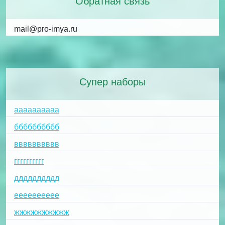
Обратная связь
mail@pro-imya.ru
Супер наборы
аааааааааа
бббббббббб
вввввввввв
гггггггггг
дддддддддд
ееееееееее
жжжжжжжжжж