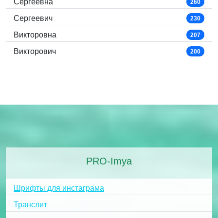
Сергеевна
260
Сергеевич
230
Викторовна
207
Викторович
200
PRO-Imya
Шрифты для инстаграма
Транслит