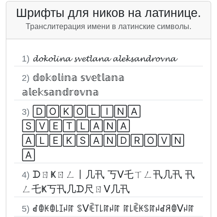
Шрифты для ников на латинице.
Транслитерация имени в латинские символы.
𝓭𝓸𝓴𝓸𝓵𝓲𝓷𝓪 𝓼𝓿𝓮𝓽𝓵𝓪𝓷𝓪 𝓪𝓵𝓮𝓴𝓼𝓪𝓷𝓭𝓻𝓸𝓿𝓷𝓪
1)
𝕕𝕠𝕜𝕠𝕝𝕚𝕟𝕒 𝕤𝕧𝕖𝕥𝕝𝕒𝕟𝕒
2)
𝕒𝕝𝕖𝕜𝕤𝕒𝕟𝕕𝕣𝕠𝕧𝕟𝕒
🄳🄾🄺🄾🄻🄸🄽🄰
3)
🅂🅅🄴🅃🄻🄰🄽🄰
🄰🄻🄴🄺🅂🄰🄽🄳🅁🄾🅅🄽
🄰
ᗪㄖҜㄖㄥ丨几卂 丂ᐯ乇ㄒㄥ卂几卂 卂
4)
ㄥ乇Ҝ丂卂几ᗪ尺ㄖᐯ几卂
ꀸꂦꀘꂦ꒒ꀤꈤꍏ ꌗᐯꍟ꓄꒒ꍏꈤꍏ ꍏ꒒ꍟꀘꌗꍏꈤꀸꋪꂦᐯꈤꍏ
5)