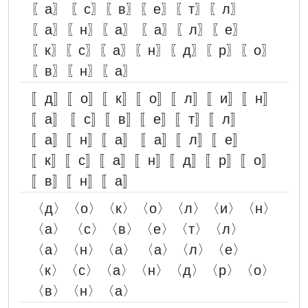
〖а〗 〖с〗〖в〗〖е〗〖т〗〖л〗
〖а〗〖н〗〖а〗 〖а〗〖л〗〖е〗
〖к〗〖с〗〖а〗〖н〗〖д〗〖р〗〖о〗
〖в〗〖н〗〖а〗
〚д〛〚о〛〚к〛〚о〛〚л〛〚и〛〚н〛
〚а〛 〚с〛〚в〛〚е〛〚т〛〚л〛
〚а〛〚н〛〚а〛 〚а〛〚л〛〚е〛
〚к〛〚с〛〚а〛〚н〛〚д〛〚р〛〚о〛
〚в〛〚н〛〚а〛
〈д〉〈о〉〈к〉〈о〉〈л〉〈и〉〈н〉
〈а〉 〈с〉〈в〉〈е〉〈т〉〈л〉
〈а〉〈н〉〈а〉 〈а〉〈л〉〈е〉
〈к〉〈с〉〈а〉〈н〉〈д〉〈р〉〈о〉
〈в〉〈н〉〈а〉