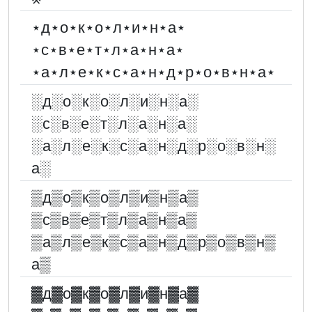
⋆д⋆о⋆к⋆о⋆л⋆и⋆н⋆а⋆
⋆с⋆в⋆е⋆т⋆л⋆а⋆н⋆а⋆
⋆а⋆л⋆е⋆к⋆с⋆а⋆н⋆д⋆р⋆о⋆в⋆н⋆а⋆
░︎д░︎о░︎к░︎о░︎л░︎и░︎н░︎а░︎
░︎с░︎в░︎е░︎т░︎л░︎а░︎н░︎а░︎
░︎а░︎л░︎е░︎к░︎с░︎а░︎н░︎д░︎р░︎о░︎в░︎н░︎
а░︎
▒д▒о▒к▒о▒л▒и▒н▒а▒
▒с▒в▒е▒т▒л▒а▒н▒а▒
▒а▒л▒е▒к▒с▒а▒н▒д▒р▒о▒в▒н▒
а▒
▓︎д▓︎о▓︎к▓︎о▓︎л▓︎и▓︎н▓︎а▓︎