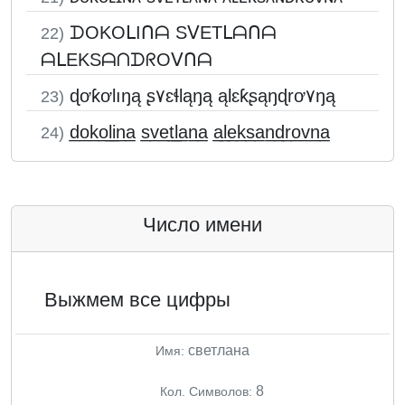
ᗪOKOᒪIᑎᗩ SᐯETᒪᗩᑎᗩ
22)
ᗩᒪEKSᗩᑎᗪᖇOᐯᑎᗩ
ɖơƙơƖıŋą ʂ۷ɛɬƖąŋą ąƖɛƙʂąŋɖrơ۷ŋą
23)
d̲o̲k̲o̲l̲i̲n̲a̲ s̲v̲e̲t̲l̲a̲n̲a̲ a̲l̲e̲k̲s̲a̲n̲d̲r̲o̲v̲n̲a̲
24)
Число имени
Выжмем все цифры
светлана
Имя:
8
Кол. Символов: