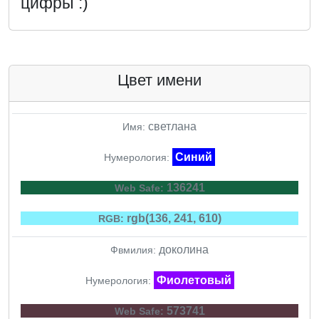
цифры :)
Цвет имени
светлана
Имя:
Синий
Нумерология:
136241
Web Safe:
rgb(136, 241, 610)
RGB:
доколина
Фвмилия:
Фиолетовый
Нумерология:
573741
Web Safe: