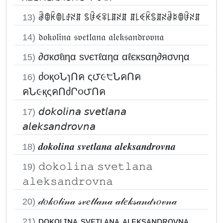
ꂠꂦꀗꂦ꒒ꂑꋊꁲ ꌚꀰꈼꋖ꒒ꁲꋊꁲ ꁲ꒒ꈼꀗꌚꁲꋊꂠꌅꂦꀰꋊꁲ
13)
𝔡𝔬𝔨𝔬𝔩𝔦𝔫𝔞 𝔰𝔳𝔢𝔱𝔩𝔞𝔫𝔞 𝔞𝔩𝔢𝔨𝔰𝔞𝔫𝔡𝔯𝔬𝔳𝔫𝔞
14)
∂σкσℓιηα ѕνєтℓαηα αℓєкѕαη∂яσνηα
15)
ძ૦қ૦ՆɿՈค ς౮૯੮ՆคՈค
16)
คՆ૯қςคՈძՐ૦౮Ոค
𝘥𝘰𝘬𝘰𝘭𝘪𝘯𝘢 𝘴𝘷𝘦𝘵𝘭𝘢𝘯𝘢
17)
𝘢𝘭𝘦𝘬𝘴𝘢𝘯𝘥𝘳𝘰𝘷𝘯𝘢
𝒅𝒐𝒌𝒐𝒍𝒊𝒏𝒂 𝒔𝒗𝒆𝒕𝒍𝒂𝒏𝒂 𝒂𝒍𝒆𝒌𝒔𝒂𝒏𝒅𝒓𝒐𝒗𝒏𝒂
18)
𝚍𝚘𝚔𝚘𝚕𝚒𝚗𝚊 𝚜𝚟𝚎𝚝𝚕𝚊𝚗𝚊
19)
𝚊𝚕𝚎𝚔𝚜𝚊𝚗𝚍𝚛𝚘𝚟𝚗𝚊
𝒹𝑜𝓀𝑜𝓁𝒾𝓃𝒶 𝓈𝓋𝑒𝓉𝓁𝒶𝓃𝒶 𝒶𝓁𝑒𝓀𝓈𝒶𝓃𝒹𝓇𝑜𝓋𝓃𝒶
20)
ᴅᴏᴋᴏʟɪɴᴀ sᴠᴇᴛʟᴀɴᴀ ᴀʟᴇᴋsᴀɴᴅʀᴏᴠɴᴀ
21)