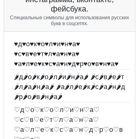
фейсбука.
Специальные символы для использования русских
букв в соцсетях.
♥д♥о♥к♥о♥л♥и♥н♥а♥
♥с♥в♥е♥т♥л♥а♥н♥а♥
♥а♥л♥е♥к♥с♥а♥н♥д♥р♥о♥в♥н♥а♥
🌶д🌶о🌶к🌶о🌶л🌶и🌶н🌶а🌶 🌶с🌶в🌶е🌶т
🌶л🌶а🌶н🌶а🌶 🌶а🌶л🌶е🌶к🌶с🌶а🌶н🌶д
🌶р🌶о🌶в🌶н🌶а🌶
♡д♡о♡к♡о♡л♡и♡н♡а♡
♡с♡в♡е♡т♡л♡а♡н♡а♡
♡а♡л♡е♡к♡с♡а♡н♡д♡р♡о♡в