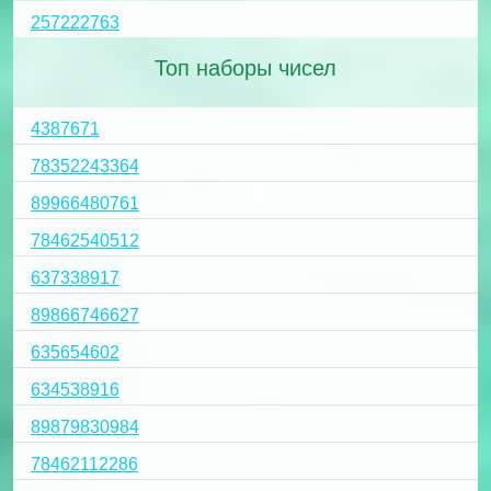
257222763
Топ наборы чисел
4387671
78352243364
89966480761
78462540512
637338917
89866746627
635654602
634538916
89879830984
78462112286