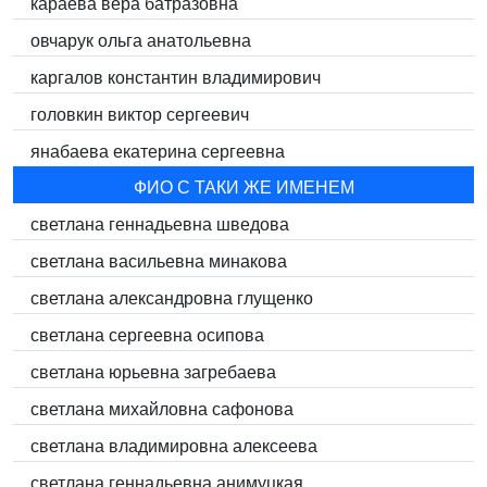
караева вера батразовна
овчарук ольга анатольевна
каргалов константин владимирович
головкин виктор сергеевич
янабаева екатерина сергеевна
ФИО С ТАКИ ЖЕ ИМЕНЕМ
светлана геннадьевна шведова
светлана васильевна минакова
светлана александровна глущенко
светлана сергеевна осипова
светлана юрьевна загребаева
светлана михайловна сафонова
светлана владимировна алексеева
светлана геннадьевна анимуцкая