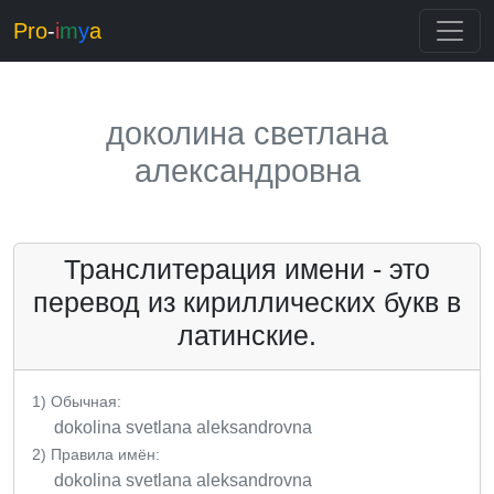
Pro
-
i
m
y
a
доколина светлана
александровна
Транслитерация имени - это
перевод из кириллических букв в
латинские.
1) Обычная:
dokolina svetlana aleksandrovna
2) Правила имён:
dokolina svetlana aleksandrovna