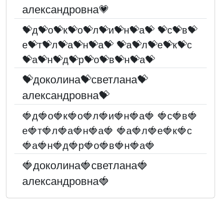
александровна💗
💝д💝о💝к💝о💝л💝и💝н💝а💝 💝с💝в💝
е💝т💝л💝а💝н💝а💝 💝а💝л💝е💝к💝с
💝а💝н💝д💝р💝о💝в💝н💝а💝
💝доколина💝светлана💝
александровна💝
🍓д🍓о🍓к🍓о🍓л🍓и🍓н🍓а🍓 🍓с🍓в🍓
е🍓т🍓л🍓а🍓н🍓а🍓 🍓а🍓л🍓е🍓к🍓с
🍓а🍓н🍓д🍓р🍓о🍓в🍓н🍓а🍓
🍓доколина🍓светлана🍓
александровна🍓