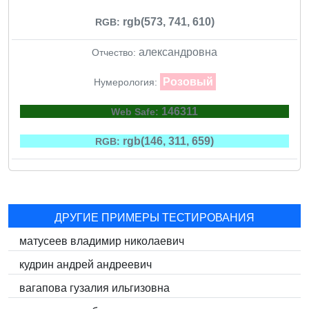
rgb(573, 741, 610)
RGB:
александровна
Отчество:
Розовый
Нумерология:
146311
Web Safe:
rgb(146, 311, 659)
RGB:
ДРУГИЕ ПРИМЕРЫ ТЕСТИРОВАНИЯ
матусеев владимир николаевич
кудрин андрей андреевич
вагапова гузалия ильгизовна