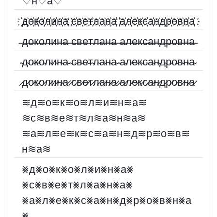
♡н♡а♡
҉д҉о҉к҉о҉л҉и҉н҉а҉ ҉с҉в҉е҉т҉л҉а҉н҉а҉ ҉а҉л҉е҉к҉с҉а҉н҉д҉р҉о҉в҉н҉а҉
̶д̶о̶к̶о̶л̶и̶н̶а̶ ̶с̶в̶е̶т̶л̶а̶н̶а̶ ̶а̶л̶е̶к̶с̶а̶н̶д̶р̶о̶в̶н̶а̶
̴д̴о̴к̴о̴л̴и̴н̴а̴ ̴с̴в̴е̴т̴л̴а̴н̴а̴ ̴а̴л̴е̴к̴с̴а̴н̴д̴р̴о̴в̴н̴а̴
̷д̷о̷к̷о̷л̷и̷н̷а̷ ̷с̷в̷е̷т̷л̷а̷н̷а̷ ̷а̷л̷е̷к̷с̷а̷н̷д̷р̷о̷в̷н̷а̷
≋д≋о≋к≋о≋л≋и≋н≋а≋
≋с≋в≋е≋т≋л≋а≋н≋а≋
≋а≋л≋е≋к≋с≋а≋н≋д≋р≋о≋в≋
н≋а≋
⨳д⨳о⨳к⨳о⨳л⨳и⨳н⨳а⨳
⨳с⨳в⨳е⨳т⨳л⨳а⨳н⨳а⨳
⨳а⨳л⨳е⨳к⨳с⨳а⨳н⨳д⨳р⨳о⨳в⨳н⨳а
⨳