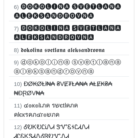
🅓🅞🅚🅞🅛🅘🅝🅐 🅢🅥🅔🅣🅛🅐🅝🅐
6)
🅐🅛🅔🅚🅢🅐🅝🅓🅡🅞🅥🅝🅐
🅳🅾🅺🅾🅻🅸🅽🅰 🆂🆅🅴🆃🅻🅰🅽🅰
7)
🅰🅻🅴🅺🆂🅰🅽🅳🆁🅾🆅🅽🅰
𝖉𝖔𝖐𝖔𝖑𝖎𝖓𝖆 𝖘𝖛𝖊𝖙𝖑𝖆𝖓𝖆 𝖆𝖑𝖊𝖐𝖘𝖆𝖓𝖉𝖗𝖔𝖛𝖓𝖆
8)
ⓓⓞⓚⓞⓛⓘⓝⓐ ⓢⓥⓔⓣⓛⓐⓝⓐ
9)
ⓐⓛⓔⓚⓢⓐⓝⓓⓡⓞⓥⓝⓐ
ĐØ₭ØⱠł₦₳ ₴VɆ₮Ⱡ₳₦₳ ₳ⱠɆ₭₴₳
10)
₦ĐⱤØV₦₳
๔๏к๏lเภค รשєtlคภค
11)
คlєкรคภ๔г๏שภค
ᎴᎧᏦᎧᏝᎥᏁᏗ ᏕᏉᏋ𐐆ᏝᏗᏁᏗ
12)
ᏗᏝᏋᏦᏕᏗᏁᎴᏒᎧᏉᏁᏗ