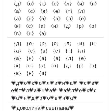
《д》《о》《к》《о》《л》《и》《н》
《а》 《с》《в》《е》《т》《л》
《а》《н》《а》 《а》《л》《е》
《к》《с》《а》《н》《д》《р》《о》
《в》《н》《а》
｛д｝｛о｝｛к｝｛о｝｛л｝｛и｝｛н｝
｛а｝ ｛с｝｛в｝｛е｝｛т｝｛л｝
｛а｝｛н｝｛а｝ ｛а｝｛л｝｛е｝
｛к｝｛с｝｛а｝｛н｝｛д｝｛р｝｛о｝
｛в｝｛н｝｛а｝
💗д💗о💗к💗о💗л💗и💗н💗а💗 💗с💗в💗
е💗т💗л💗а💗н💗а💗 💗а💗л💗е💗к💗с
💗а💗н💗д💗р💗о💗в💗н💗а💗
💗доколина💗светлана💗