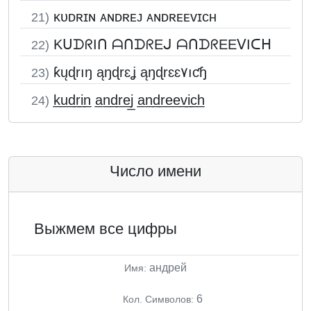
ᴋᴜᴅʀɪɴ ᴀɴᴅʀᴇᴊ ᴀɴᴅʀᴇᴇᴠɪᴄʜ
21)
KᑌᗪᖇIᑎ ᗩᑎᗪᖇEᒍ ᗩᑎᗪᖇEEᐯIᑕᕼ
22)
ƙųɖrıŋ ąŋɖrɛʝ ąŋɖrɛɛ۷ıƈɧ
23)
k̲u̲d̲r̲i̲n̲ a̲n̲d̲r̲e̲j̲ a̲n̲d̲r̲e̲e̲v̲i̲c̲h̲
24)
Число имени
Выжмем все цифры
андрей
Имя:
6
Кол. Символов: