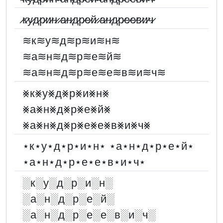
̷к̷у̷д̷р̷и̷н̷ ̷а̷н̷д̷р̷е̷й̷ ̷а̷н̷д̷р̷е̷е̷в̷и̷ч̷
≋к≋у≋д≋р≋и≋н≋
≋а≋н≋д≋р≋е≋й≋
≋а≋н≋д≋р≋е≋е≋в≋и≋ч≋
⨳к⨳у⨳д⨳р⨳и⨳н⨳
⨳а⨳н⨳д⨳р⨳е⨳й⨳
⨳а⨳н⨳д⨳р⨳е⨳е⨳в⨳и⨳ч⨳
⋆к⋆у⋆д⋆р⋆и⋆н⋆ ⋆а⋆н⋆д⋆р⋆е⋆й⋆
⋆а⋆н⋆д⋆р⋆е⋆е⋆в⋆и⋆ч⋆
░︎к░︎у░︎д░︎р░︎и░︎н░︎
░︎а░︎н░︎д░︎р░︎е░︎й░︎
░︎а░︎н░︎д░︎р░︎е░︎е░︎в░︎и░︎ч░︎