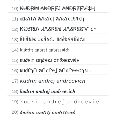
₭ɄĐⱤł₦ ₳₦ĐⱤɆJ ₳₦ĐⱤɆɆVł₵Ⱨ
10)
кย๔гเภ คภ๔гєן คภ๔гєєשเςђ
11)
ᏦᏬᎴᏒᎥᏁ ᏗᏁᎴᏒᏋᏠ ᏗᏁᎴᏒᏋᏋᏉᎥ૮Ꮒ
12)
ꀗꐇꂠꌅꂑꋊ ꁲꋊꂠꌅꈼ꒻ ꁲꋊꂠꌅꈼꈼꀰꂑꀯꍩ
13)
𝔨𝔲𝔡𝔯𝔦𝔫 𝔞𝔫𝔡𝔯𝔢𝔧 𝔞𝔫𝔡𝔯𝔢𝔢𝔳𝔦𝔠𝔥
14)
кυ∂яιη αη∂яєנ αη∂яєєνι¢н
15)
қυძՐɿՈ คՈძՐ૯ʆ คՈძՐ૯૯౮ɿ८Һ
16)
𝘬𝘶𝘥𝘳𝘪𝘯 𝘢𝘯𝘥𝘳𝘦𝘫 𝘢𝘯𝘥𝘳𝘦𝘦𝘷𝘪𝘤𝘩
17)
𝒌𝒖𝒅𝒓𝒊𝒏 𝒂𝒏𝒅𝒓𝒆𝒋 𝒂𝒏𝒅𝒓𝒆𝒆𝒗𝒊𝒄𝒉
18)
𝚔𝚞𝚍𝚛𝚒𝚗 𝚊𝚗𝚍𝚛𝚎𝚓 𝚊𝚗𝚍𝚛𝚎𝚎𝚟𝚒𝚌𝚑
19)
𝓀𝓊𝒹𝓇𝒾𝓃 𝒶𝓃𝒹𝓇𝑒𝒿 𝒶𝓃𝒹𝓇𝑒𝑒𝓋𝒾𝒸𝒽
20)