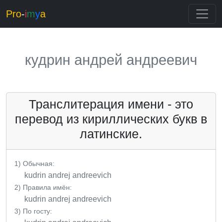
Pro
-
i
m
y
a
кудрин андрей андреевич
Транслитерация имени - это
перевод из кириллических букв в
латинские.
1) Обычная:
kudrin andrej andreevich
2) Правила имён:
kudrin andrej andreevich
3) По госту: