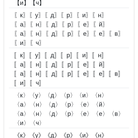
【и】【ч】
〖к〗〖у〗〖д〗〖р〗〖и〗〖н〗
〖а〗〖н〗〖д〗〖р〗〖е〗〖й〗
〖а〗〖н〗〖д〗〖р〗〖е〗〖е〗〖в〗
〖и〗〖ч〗
〚к〛〚у〛〚д〛〚р〛〚и〛〚н〛
〚а〛〚н〛〚д〛〚р〛〚е〛〚й〛
〚а〛〚н〛〚д〛〚р〛〚е〛〚е〛〚в〛
〚и〛〚ч〛
〈к〉〈у〉〈д〉〈р〉〈и〉〈н〉
〈а〉〈н〉〈д〉〈р〉〈е〉〈й〉
〈а〉〈н〉〈д〉〈р〉〈е〉〈е〉〈в〉
〈и〉〈ч〉
《к》《у》《д》《р》《и》《н》