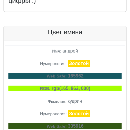
цифры :)
Цвет имени
андрей
Имя:
Золотой
Нумерология:
165962
Web Safe:
rgb(165, 962, 000)
RGB:
кудрин
Фвмилия:
Золотой
Нумерология:
335916
Web Safe: