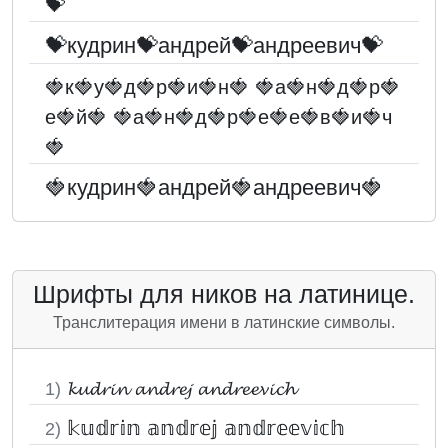
💝
💝кудрин💝андрей💝андреевич💝
🍓к🍓у🍓д🍓р🍓и🍓н🍓 🍓а🍓н🍓д🍓р🍓
е🍓й🍓 🍓а🍓н🍓д🍓р🍓е🍓е🍓в🍓и🍓ч
🍓
🍓кудрин🍓андрей🍓андреевич🍓
Шрифты для ников на латинице.
Транслитерация имени в латинские символы.
𝓴𝓾𝓭𝓻𝓲𝓷 𝓪𝓷𝓭𝓻𝓮𝓳 𝓪𝓷𝓭𝓻𝓮𝓮𝓿𝓲𝓬𝓱
1)
𝕜𝕦𝕕𝕣𝕚𝕟 𝕒𝕟𝕕𝕣𝕖𝕛 𝕒𝕟𝕕𝕣𝕖𝕖𝕧𝕚𝕔𝕙
2)