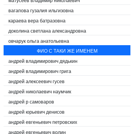
матусеев владимир николаевич
вагапова гузалия ильгизовна
караева вера батразовна
доколина светлана александровна
овчарук ольга анатольевна
ФИО С ТАКИ ЖЕ ИМЕНЕМ
андрей владимирович дядькин
андрей владимирович грига
андрей алексеевич гусев
андрей николаевич наумчик
андрей p самоваров
андрей юрьевич денисов
андрей евгеньевич петровских
андрей евгеньевич волин