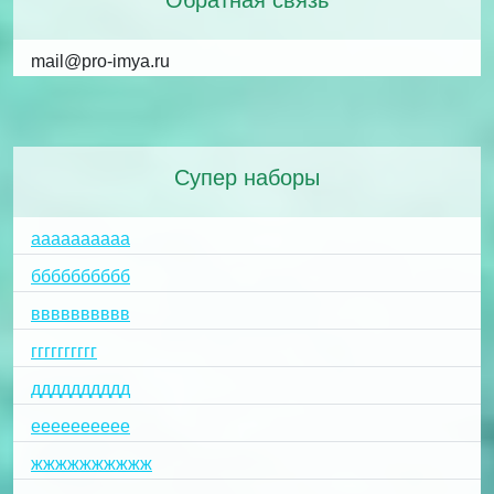
mail@pro-imya.ru
Супер наборы
аааааааааа
бббббббббб
вввввввввв
гггггггггг
дддддддддд
ееееееееее
жжжжжжжжжж