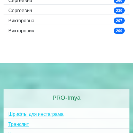
Сергеевна
260
Сергеевич
230
Викторовна
207
Викторович
200
PRO-Imya
Шрифты для инстаграма
Транслит