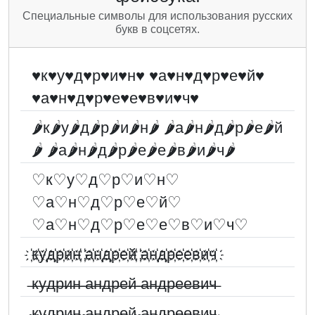
Специальные символы для использования русских
букв в соцсетях.
♥к♥у♥д♥р♥и♥н♥ ♥а♥н♥д♥р♥е♥й♥
♥а♥н♥д♥р♥е♥е♥в♥и♥ч♥
🌶к🌶у🌶д🌶р🌶и🌶н🌶 🌶а🌶н🌶д🌶р🌶е🌶й
🌶 🌶а🌶н🌶д🌶р🌶е🌶е🌶в🌶и🌶ч🌶
♡к♡у♡д♡р♡и♡н♡
♡а♡н♡д♡р♡е♡й♡
♡а♡н♡д♡р♡е♡е♡в♡и♡ч♡
҉к҉у҉д҉р҉и҉н҉ ҉а҉н҉д҉р҉е҉й҉ ҉а҉н҉д҉р҉е҉е҉в҉и҉ч҉
̶к̶у̶д̶р̶и̶н̶ ̶а̶н̶д̶р̶е̶й̶ ̶а̶н̶д̶р̶е̶е̶в̶и̶ч̶
̴к̴у̴д̴р̴и̴н̴ ̴а̴н̴д̴р̴е̴й̴ ̴а̴н̴д̴р̴е̴е̴в̴и̴ч̴