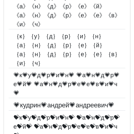
《а》《н》《д》《р》《е》《й》
《а》《н》《д》《р》《е》《е》《в》
《и》《ч》
｛к｝｛у｝｛д｝｛р｝｛и｝｛н｝
｛а｝｛н｝｛д｝｛р｝｛е｝｛й｝
｛а｝｛н｝｛д｝｛р｝｛е｝｛е｝｛в｝
｛и｝｛ч｝
💗к💗у💗д💗р💗и💗н💗 💗а💗н💗д💗р💗
е💗й💗 💗а💗н💗д💗р💗е💗е💗в💗и💗ч
💗
💗кудрин💗андрей💗андреевич💗
💝к💝у💝д💝р💝и💝н💝 💝а💝н💝д💝р💝
е💝й💝 💝а💝н💝д💝р💝е💝е💝в💝и💝ч