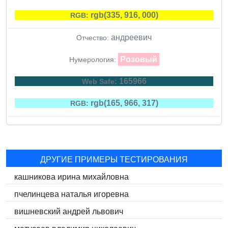
rgb(335, 916, 000)
RGB:
андреевич
Отчество:
Розовый
Нумерология:
165966
Web Safe:
rgb(165, 966, 317)
RGB:
ДРУГИЕ ПРИМЕРЫ ТЕСТИРОВАНИЯ
кашникова ирина михайловна
пчелинцева наталья игоревна
вишневский андрей львович