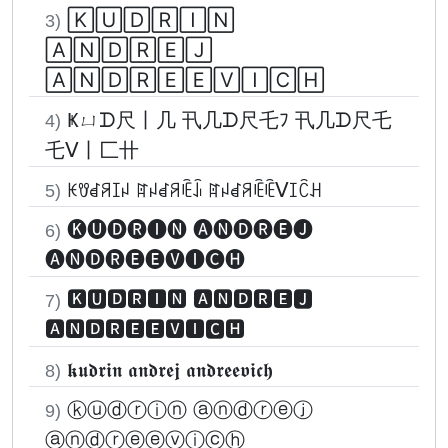
🄺🅄🄳🅁🄸🄽
3)
🄰🄽🄳🅁🄴🄹
🄰🄽🄳🅁🄴🄴🅅🄸🄲🄷
Ҝㄩᗪ尺丨几 卂几ᗪ尺乇ﾌ 卂几ᗪ尺乇
4)
乇ᐯ丨匚卄
ꀘꀎꀸꋪꀤꈤ ꍏꈤꀸꋪꍟꀭ ꍏꈤꀸꋪꍟꍟᐯꀤꉓꃅ
5)
🅚🅤🅓🅡🅘🅝 🅐🅝🅓🅡🅔🅙
6)
🅐🅝🅓🅡🅔🅔🅥🅘🅒🅗
🅺🆄🅳🆁🅸🅽 🅰🅽🅳🆁🅴🅹
7)
🅰🅽🅳🆁🅴🅴🆅🅸🅲🅷
𝖐𝖚𝖉𝖗𝖎𝖓 𝖆𝖓𝖉𝖗𝖊𝖏 𝖆𝖓𝖉𝖗𝖊𝖊𝖛𝖎𝖈𝖍
8)
ⓚⓤⓓⓡⓘⓝ ⓐⓝⓓⓡⓔⓙ
9)
ⓐⓝⓓⓡⓔⓔⓥⓘⓒⓗ