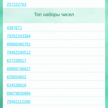
257222763
Топ наборы чисел
4387671
78352243364
89966480761
78462540512
637338917
89866746627
635654602
634538916
89879830984
78462112286