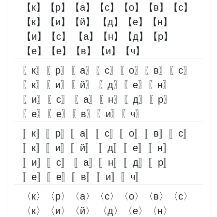
【к】【р】【а】【с】【о】【в】【с】
【к】【и】【й】 【д】【е】【н】
【и】【с】 【а】【н】【д】【р】
【е】【е】【в】【и】【ч】
〖к〗〖р〗〖а〗〖с〗〖о〗〖в〗〖с〗
〖к〗〖и〗〖й〗 〖д〗〖е〗〖н〗
〖и〗〖с〗 〖а〗〖н〗〖д〗〖р〗
〖е〗〖е〗〖в〗〖и〗〖ч〗
〚к〛〚р〛〚а〛〚с〛〚о〛〚в〛〚с〛
〚к〛〚и〛〚й〛 〚д〛〚е〛〚н〛
〚и〛〚с〛 〚а〛〚н〛〚д〛〚р〛
〚е〛〚е〛〚в〛〚и〛〚ч〛
〈к〉〈р〉〈а〉〈с〉〈о〉〈в〉〈с〉
〈к〉〈и〉〈й〉 〈д〉〈е〉〈н〉