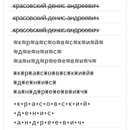
̶к̶р̶а̶с̶о̶в̶с̶к̶и̶й̶ ̶д̶е̶н̶и̶с̶ ̶а̶н̶д̶р̶е̶е̶в̶и̶ч̶
̴к̴р̴а̴с̴о̴в̴с̴к̴и̴й̴ ̴д̴е̴н̴и̴с̴ ̴а̴н̴д̴р̴е̴е̴в̴и̴ч̴
̷к̷р̷а̷с̷о̷в̷с̷к̷и̷й̷ ̷д̷е̷н̷и̷с̷ ̷а̷н̷д̷р̷е̷е̷в̷и̷ч̷
≋к≋р≋а≋с≋о≋в≋с≋к≋и≋й≋
≋д≋е≋н≋и≋с≋
≋а≋н≋д≋р≋е≋е≋в≋и≋ч≋
⨳к⨳р⨳а⨳с⨳о⨳в⨳с⨳к⨳и⨳й⨳
⨳д⨳е⨳н⨳и⨳с⨳
⨳а⨳н⨳д⨳р⨳е⨳е⨳в⨳и⨳ч⨳
⋆к⋆р⋆а⋆с⋆о⋆в⋆с⋆к⋆и⋆й⋆
⋆д⋆е⋆н⋆и⋆с⋆
⋆а⋆н⋆д⋆р⋆е⋆е⋆в⋆и⋆ч⋆