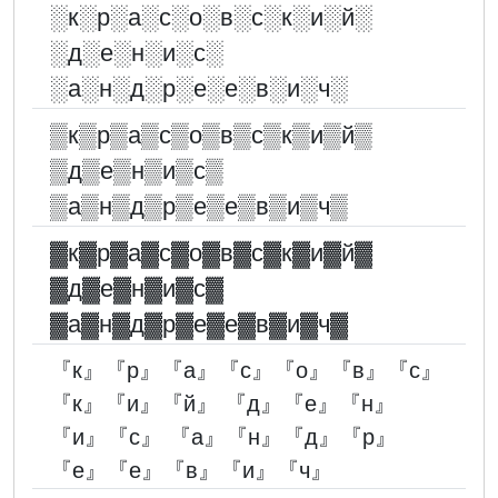
░︎к░︎р░︎а░︎с░︎о░︎в░︎с░︎к░︎и░︎й░︎
░︎д░︎е░︎н░︎и░︎с░︎
░︎а░︎н░︎д░︎р░︎е░︎е░︎в░︎и░︎ч░︎
▒к▒р▒а▒с▒о▒в▒с▒к▒и▒й▒
▒д▒е▒н▒и▒с▒
▒а▒н▒д▒р▒е▒е▒в▒и▒ч▒
▓︎к▓︎р▓︎а▓︎с▓︎о▓︎в▓︎с▓︎к▓︎и▓︎й▓︎
▓︎д▓︎е▓︎н▓︎и▓︎с▓︎
▓︎а▓︎н▓︎д▓︎р▓︎е▓︎е▓︎в▓︎и▓︎ч▓︎
『к』『р』『а』『с』『о』『в』『с』
『к』『и』『й』 『д』『е』『н』
『и』『с』 『а』『н』『д』『р』
『е』『е』『в』『и』『ч』