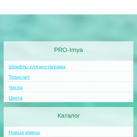
PRO-Imya
Шрифты для инстаграма
Транслит
Числа
Цвета
Каталог
Новые имена