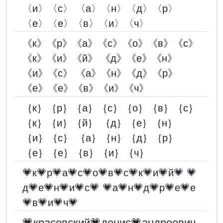
〈и〉〈с〉 〈а〉〈н〉〈д〉〈р〉
〈е〉〈е〉〈в〉〈и〉〈ч〉
《к》《р》《а》《с》《о》《в》《с》
《к》《и》《й》 《д》《е》《н》
《и》《с》 《а》《н》《д》《р》
《е》《е》《в》《и》《ч》
｛к｝｛р｝｛а｝｛с｝｛о｝｛в｝｛с｝
｛к｝｛и｝｛й｝ ｛д｝｛е｝｛н｝
｛и｝｛с｝ ｛а｝｛н｝｛д｝｛р｝
｛е｝｛е｝｛в｝｛и｝｛ч｝
💗к💗р💗а💗с💗о💗в💗с💗к💗и💗й💗 💗
д💗е💗н💗и💗с💗 💗а💗н💗д💗р💗е💗е
💗в💗и💗ч💗
💗красовский💗денис💗андреевич