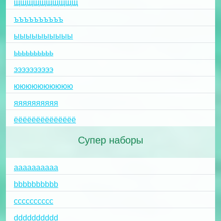
щщщщщщщщщщ
ъъъъъъъъъъ
ыыыыыыыыыы
ьььььььььь
ээээээээээ
юююююююююю
яяяяяяяяяя
ёёёёёёёёёёёёёё
Супер наборы
aaaaaaaaaa
bbbbbbbbbb
cccccccccc
dddddddddd