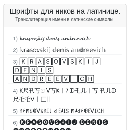
Шрифты для ников на латинице.
Транслитерация имени в латинские символы.
𝓴𝓻𝓪𝓼𝓸𝓿𝓼𝓴𝓲𝓳 𝓭𝓮𝓷𝓲𝓼 𝓪𝓷𝓭𝓻𝓮𝓮𝓿𝓲𝓬𝓱
1)
𝕜𝕣𝕒𝕤𝕠𝕧𝕤𝕜𝕚𝕛 𝕕𝕖𝕟𝕚𝕤 𝕒𝕟𝕕𝕣𝕖𝕖𝕧𝕚𝕔𝕙
2)
🄺🅁🄰🅂🄾🅅🅂🄺🄸🄹
3)
🄳🄴🄽🄸🅂
🄰🄽🄳🅁🄴🄴🅅🄸🄲🄷
Ҝ尺卂丂ㄖᐯ丂Ҝ丨ﾌ ᗪ乇几丨丂 卂几ᗪ
4)
尺乇乇ᐯ丨匚卄
ꀘꋪꍏꌗꂦᐯꌗꀘꀤꀭ ꀸꍟꈤꀤꌗ ꍏꈤꀸꋪꍟꍟᐯꀤꉓꃅ
5)
🅚🅡🅐🅢🅞🅥🅢🅚🅘🅙 🅓🅔🅝🅘🅢
6)