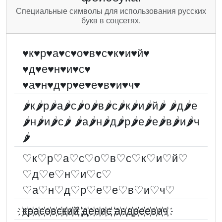
Специальные символы для использования русских
букв в соцсетях.
♥к♥р♥а♥с♥о♥в♥с♥к♥и♥й♥
♥д♥е♥н♥и♥с♥
♥а♥н♥д♥р♥е♥е♥в♥и♥ч♥
🌶к🌶р🌶а🌶с🌶о🌶в🌶с🌶к🌶и🌶й🌶 🌶д🌶е
🌶н🌶и🌶с🌶 🌶а🌶н🌶д🌶р🌶е🌶е🌶в🌶и🌶ч
🌶
♡к♡р♡а♡с♡о♡в♡с♡к♡и♡й♡
♡д♡е♡н♡и♡с♡
♡а♡н♡д♡р♡е♡е♡в♡и♡ч♡
҉к҉р҉а҉с҉о҉в҉с҉к҉и҉й҉ ҉д҉е҉н҉и҉с҉ ҉а҉н҉д҉р҉е҉е҉в҉и҉ч҉