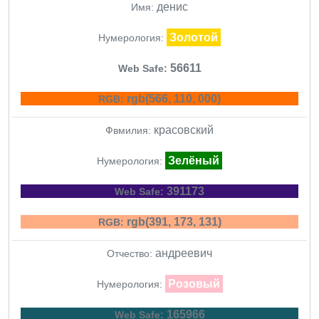
денис
Имя:
Золотой
Нумерология:
56611
Web Safe:
rgb(566, 110, 000)
RGB:
красовский
Фвмилия:
Зелёный
Нумерология:
391173
Web Safe:
rgb(391, 173, 131)
RGB:
андреевич
Отчество:
Розовый
Нумерология:
165966
Web Safe: