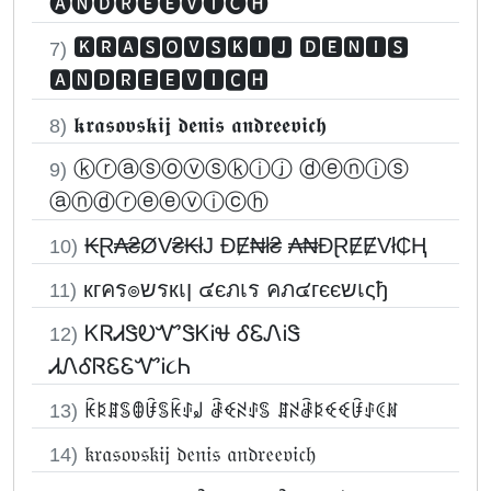
🅐🅝🅓🅡🅔🅔🅥🅘🅒🅗
🅺🆁🅰🆂🅾🆅🆂🅺🅸🅹 🅳🅴🅽🅸🆂
7)
🅰🅽🅳🆁🅴🅴🆅🅸🅲🅷
𝖐𝖗𝖆𝖘𝖔𝖛𝖘𝖐𝖎𝖏 𝖉𝖊𝖓𝖎𝖘 𝖆𝖓𝖉𝖗𝖊𝖊𝖛𝖎𝖈𝖍
8)
ⓚⓡⓐⓢⓞⓥⓢⓚⓘⓙ ⓓⓔⓝⓘⓢ
9)
ⓐⓝⓓⓡⓔⓔⓥⓘⓒⓗ
₭Ɽ₳₴ØV₴₭łJ ĐɆ₦ł₴ ₳₦ĐⱤɆɆVł₵Ⱨ
10)
кгคร๏שรкเן ๔єภเร คภ๔гєєשเςђ
11)
ᏦᏒᏗᏕᎧᏉᏕᏦᎥᏠ ᎴᏋᏁᎥᏕ
12)
ᏗᏁᎴᏒᏋᏋᏉᎥ૮Ꮒ
ꀗꌅꁲꌚꂦꀰꌚꀗꂑ꒻ ꂠꈼꋊꂑꌚ ꁲꋊꂠꌅꈼꈼꀰꂑꀯꍩ
13)
𝔨𝔯𝔞𝔰𝔬𝔳𝔰𝔨𝔦𝔧 𝔡𝔢𝔫𝔦𝔰 𝔞𝔫𝔡𝔯𝔢𝔢𝔳𝔦𝔠𝔥
14)