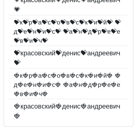
💗
💝к💝р💝а💝с💝о💝в💝с💝к💝и💝й💝 💝
д💝е💝н💝и💝с💝 💝а💝н💝д💝р💝е💝е
💝в💝и💝ч💝
💝красовский💝денис💝андреевич
💝
🍓к🍓р🍓а🍓с🍓о🍓в🍓с🍓к🍓и🍓й🍓 🍓
д🍓е🍓н🍓и🍓с🍓 🍓а🍓н🍓д🍓р🍓е🍓е
🍓в🍓и🍓ч🍓
🍓красовский🍓денис🍓андреевич
🍓