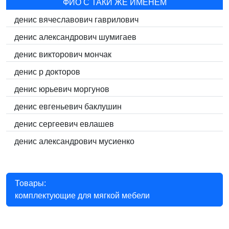
ФИО С ТАКИ ЖЕ ИМЕНЕМ
денис вячеславович гаврилович
денис александрович шумигаев
денис викторович мончак
денис p докторов
денис юрьевич моргунов
денис евгеньевич баклушин
денис сергеевич евлашев
денис александрович мусиенко
Товары:
комплектующие для мягкой мебели