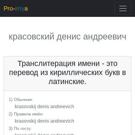
Pro
-
i
m
y
a
красовский денис андреевич
Транслитерация имени - это
перевод из кириллических букв в
латинские.
1) Обычная:
krasovskij denis andreevich
2) Правила имён:
krasovskij denis andreevich
3) По госту: