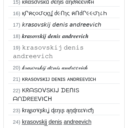
кяαѕσνѕкιנ ∂єηιѕ αη∂яєєνι¢н
15)
қՐคς૦౮ςқɿʆ ძ૯Ոɿς คՈძՐ૯૯౮ɿ८Һ
16)
𝘬𝘳𝘢𝘴𝘰𝘷𝘴𝘬𝘪𝘫 𝘥𝘦𝘯𝘪𝘴 𝘢𝘯𝘥𝘳𝘦𝘦𝘷𝘪𝘤𝘩
17)
𝒌𝒓𝒂𝒔𝒐𝒗𝒔𝒌𝒊𝒋 𝒅𝒆𝒏𝒊𝒔 𝒂𝒏𝒅𝒓𝒆𝒆𝒗𝒊𝒄𝒉
18)
𝚔𝚛𝚊𝚜𝚘𝚟𝚜𝚔𝚒𝚓 𝚍𝚎𝚗𝚒𝚜
19)
𝚊𝚗𝚍𝚛𝚎𝚎𝚟𝚒𝚌𝚑
𝓀𝓇𝒶𝓈𝑜𝓋𝓈𝓀𝒾𝒿 𝒹𝑒𝓃𝒾𝓈 𝒶𝓃𝒹𝓇𝑒𝑒𝓋𝒾𝒸𝒽
20)
ᴋʀᴀsᴏᴠsᴋɪᴊ ᴅᴇɴɪs ᴀɴᴅʀᴇᴇᴠɪᴄʜ
21)
KᖇᗩSOᐯSKIᒍ ᗪEᑎIS
22)
ᗩᑎᗪᖇEEᐯIᑕᕼ
ƙrąʂơ۷ʂƙıʝ ɖɛŋıʂ ąŋɖrɛɛ۷ıƈɧ
23)
k̲r̲a̲s̲o̲v̲s̲k̲i̲j̲ d̲e̲n̲i̲s̲ a̲n̲d̲r̲e̲e̲v̲i̲c̲h̲
24)