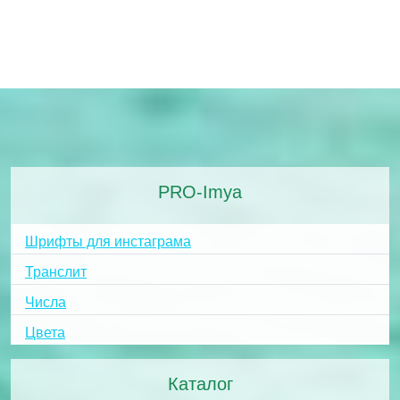
PRO-Imya
Шрифты для инстаграма
Транслит
Числа
Цвета
Каталог