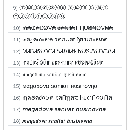
ⓜⓐⓖⓐⓓⓞⓥⓐ ⓢⓐⓝⓘⓘⓐⓣ
9)
ⓗⓤⓢⓘⓝⓞⓥⓝⓐ
₥₳₲₳ĐØV₳ ₴₳₦łł₳₮ ⱧɄ₴ł₦ØV₦₳
10)
๓คﻮค๔๏שค รคภเเคt ђยรเภ๏שภค
11)
ᎷᏗᎶᏗᎴᎧᏉᏗ ᏕᏗᏁᎥᎥᏗ𐐆 ᏂᏬᏕᎥᏁᎧᏉᏁᏗ
12)
ꂵꁲꁅꁲꂠꂦꀰꁲ ꌚꁲꋊꂑꂑꁲꋖ ꍩꐇꌚꂑꋊꂦꀰꋊꁲ
13)
𝔪𝔞𝔤𝔞𝔡𝔬𝔳𝔞 𝔰𝔞𝔫𝔦𝔦𝔞𝔱 𝔥𝔲𝔰𝔦𝔫𝔬𝔳𝔫𝔞
14)
мαgα∂σνα ѕαηιιαт нυѕιησνηα
15)
ɱค૭คძ૦౮ค ςคՈɿɿค੮ ҺυςɿՈ૦౮Ոค
16)
𝘮𝘢𝘨𝘢𝘥𝘰𝘷𝘢 𝘴𝘢𝘯𝘪𝘪𝘢𝘵 𝘩𝘶𝘴𝘪𝘯𝘰𝘷𝘯𝘢
17)
𝒎𝒂𝒈𝒂𝒅𝒐𝒗𝒂 𝒔𝒂𝒏𝒊𝒊𝒂𝒕 𝒉𝒖𝒔𝒊𝒏𝒐𝒗𝒏𝒂
18)