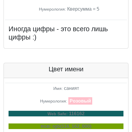
Кверсумма = 5
Нумерология:
Иногда цифры - это всего лишь
цифры :)
Цвет имени
саният
Имя:
Розовый
Нумерология:
116162
Web Safe:
rgb(116, 162, 000)
RGB: