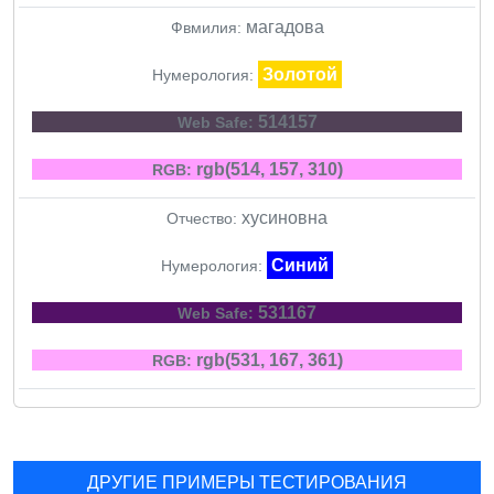
магадова
Фвмилия:
Золотой
Нумерология:
514157
Web Safe:
rgb(514, 157, 310)
RGB:
хусиновна
Отчество:
Синий
Нумерология:
531167
Web Safe:
rgb(531, 167, 361)
RGB:
ДРУГИЕ ПРИМЕРЫ ТЕСТИРОВАНИЯ