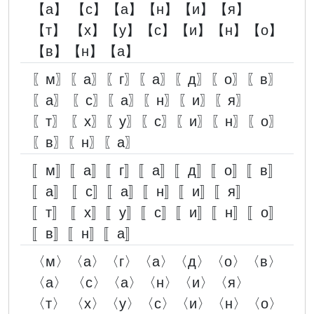
【а】 【с】【а】【н】【и】【я】
【т】 【х】【у】【с】【и】【н】【о】
【в】【н】【а】
〖м〗〖а〗〖г〗〖а〗〖д〗〖о〗〖в〗
〖а〗 〖с〗〖а〗〖н〗〖и〗〖я〗
〖т〗 〖х〗〖у〗〖с〗〖и〗〖н〗〖о〗
〖в〗〖н〗〖а〗
〚м〛〚а〛〚г〛〚а〛〚д〛〚о〛〚в〛
〚а〛 〚с〛〚а〛〚н〛〚и〛〚я〛
〚т〛 〚х〛〚у〛〚с〛〚и〛〚н〛〚о〛
〚в〛〚н〛〚а〛
〈м〉〈а〉〈г〉〈а〉〈д〉〈о〉〈в〉
〈а〉 〈с〉〈а〉〈н〉〈и〉〈я〉
〈т〉 〈х〉〈у〉〈с〉〈и〉〈н〉〈о〉