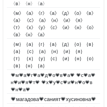
〈в〉〈н〉〈а〉
《м》《а》《г》《а》《д》《о》《в》
《а》 《с》《а》《н》《и》《я》
《т》 《х》《у》《с》《и》《н》《о》
《в》《н》《а》
｛м｝｛а｝｛г｝｛а｝｛д｝｛о｝｛в｝
｛а｝ ｛с｝｛а｝｛н｝｛и｝｛я｝
｛т｝ ｛х｝｛у｝｛с｝｛и｝｛н｝｛о｝
｛в｝｛н｝｛а｝
💗м💗а💗г💗а💗д💗о💗в💗а💗 💗с💗а💗
н💗и💗я💗т💗 💗х💗у💗с💗и💗н💗о💗в
💗н💗а💗
💗магадова💗саният💗хусиновна💗