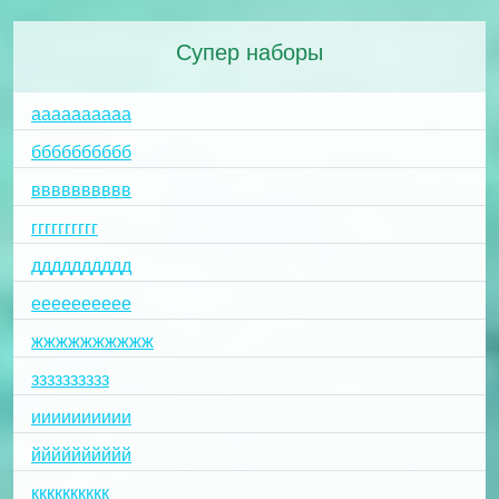
Супер наборы
аааааааааа
бббббббббб
вввввввввв
гггггггггг
дддддддддд
ееееееееее
жжжжжжжжжж
зззззззззз
ииииииииии
йййййййййй
кккккккккк