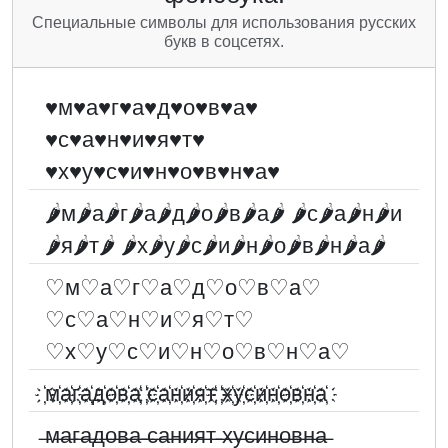
Специальные символы для использования русских
букв в соцсетях.
♥м♥а♥г♥а♥д♥о♥в♥а♥
♥с♥а♥н♥и♥я♥т♥
♥х♥у♥с♥и♥н♥о♥в♥н♥а♥
🌶м🌶а🌶г🌶а🌶д🌶о🌶в🌶а🌶 🌶с🌶а🌶н🌶и
🌶я🌶т🌶 🌶х🌶у🌶с🌶и🌶н🌶о🌶в🌶н🌶а🌶
♡м♡а♡г♡а♡д♡о♡в♡а♡
♡с♡а♡н♡и♡я♡т♡
♡х♡у♡с♡и♡н♡о♡в♡н♡а♡
҉м҉а҉г҉а҉д҉о҉в҉а҉ ҉с҉а҉н҉и҉я҉т҉ ҉х҉у҉с҉и҉н҉о҉в҉н҉а҉
̶м̶а̶г̶а̶д̶о̶в̶а̶ ̶с̶а̶н̶и̶я̶т̶ ̶х̶у̶с̶и̶н̶о̶в̶н̶а̶