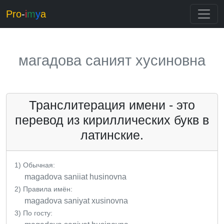
Pro
-
i
m
y
a
магадова саният хусиновна
Транслитерация имени - это
перевод из кириллических букв в
латинские.
1) Обычная:
magadova saniiat husinovna
2) Правила имён:
magadova saniyat хusinovna
3) По госту: