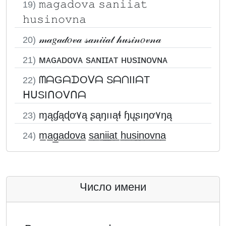
𝚖𝚊𝚐𝚊𝚍𝚘𝚟𝚊 𝚜𝚊𝚗𝚒𝚒𝚊𝚝
19)
𝚑𝚞𝚜𝚒𝚗𝚘𝚟𝚗𝚊
𝓂𝒶𝑔𝒶𝒹𝑜𝓋𝒶 𝓈𝒶𝓃𝒾𝒾𝒶𝓉 𝒽𝓊𝓈𝒾𝓃𝑜𝓋𝓃𝒶
20)
ᴍᴀɢᴀᴅᴏᴠᴀ sᴀɴɪɪᴀᴛ ʜᴜsɪɴᴏᴠɴᴀ
21)
ᗰᗩGᗩᗪOᐯᗩ SᗩᑎIIᗩT
22)
ᕼᑌSIᑎOᐯᑎᗩ
ɱąɠąɖơ۷ą ʂąŋııąɬ ɧųʂıŋơ۷ŋą
23)
m̲a̲g̲a̲d̲o̲v̲a̲ s̲a̲n̲i̲i̲a̲t̲ h̲u̲s̲i̲n̲o̲v̲n̲a̲
24)
Число имени