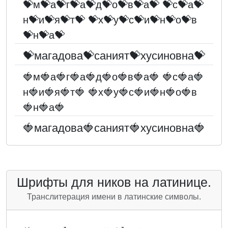
💝м💝а💝г💝а💝д💝о💝в💝а💝 💝с💝а💝
н💝и💝я💝т💝 💝х💝у💝с💝и💝н💝о💝в
💝н💝а💝
💝магадова💝саният💝хусиновна💝
🍓м🍓а🍓г🍓а🍓д🍓о🍓в🍓а🍓 🍓с🍓а🍓
н🍓и🍓я🍓т🍓 🍓х🍓у🍓с🍓и🍓н🍓о🍓в
🍓н🍓а🍓
🍓магадова🍓саният🍓хусиновна🍓
Шрифты для ников на латинице.
Транслитерация имени в латинские символы.