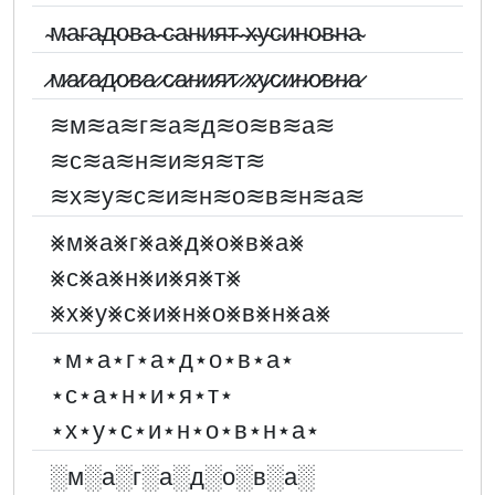
̴м̴а̴г̴а̴д̴о̴в̴а̴ ̴с̴а̴н̴и̴я̴т̴ ̴х̴у̴с̴и̴н̴о̴в̴н̴а̴
̷м̷а̷г̷а̷д̷о̷в̷а̷ ̷с̷а̷н̷и̷я̷т̷ ̷х̷у̷с̷и̷н̷о̷в̷н̷а̷
≋м≋а≋г≋а≋д≋о≋в≋а≋
≋с≋а≋н≋и≋я≋т≋
≋х≋у≋с≋и≋н≋о≋в≋н≋а≋
⨳м⨳а⨳г⨳а⨳д⨳о⨳в⨳а⨳
⨳с⨳а⨳н⨳и⨳я⨳т⨳
⨳х⨳у⨳с⨳и⨳н⨳о⨳в⨳н⨳а⨳
⋆м⋆а⋆г⋆а⋆д⋆о⋆в⋆а⋆
⋆с⋆а⋆н⋆и⋆я⋆т⋆
⋆х⋆у⋆с⋆и⋆н⋆о⋆в⋆н⋆а⋆
░︎м░︎а░︎г░︎а░︎д░︎о░︎в░︎а░︎