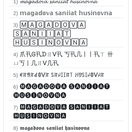
𝓶𝓪𝓰𝓪𝓭𝓸𝓿𝓪 𝓼𝓪𝓷𝓲𝓲𝓪𝓽 𝓱𝓾𝓼𝓲𝓷𝓸𝓿𝓷𝓪
1)
𝕞𝕒𝕘𝕒𝕕𝕠𝕧𝕒 𝕤𝕒𝕟𝕚𝕚𝕒𝕥 𝕙𝕦𝕤𝕚𝕟𝕠𝕧𝕟𝕒
2)
🄼🄰🄶🄰🄳🄾🅅🄰
3)
🅂🄰🄽🄸🄸🄰🅃
🄷🅄🅂🄸🄽🄾🅅🄽🄰
爪卂Ꮆ卂ᗪㄖᐯ卂 丂卂几丨丨卂ㄒ 卄
4)
ㄩ丂丨几ㄖᐯ几卂
ꎭꍏꁅꍏꀸꂦᐯꍏ ꌗꍏꈤꀤꀤꍏ꓄ ꃅꀎꌗꀤꈤꂦᐯꈤꍏ
5)
🅜🅐🅖🅐🅓🅞🅥🅐 🅢🅐🅝🅘🅘🅐🅣
6)
🅗🅤🅢🅘🅝🅞🅥🅝🅐
🅼🅰🅶🅰🅳🅾🆅🅰 🆂🅰🅽🅸🅸🅰🆃
7)
🅷🆄🆂🅸🅽🅾🆅🅽🅰
𝖒𝖆𝖌𝖆𝖉𝖔𝖛𝖆 𝖘𝖆𝖓𝖎𝖎𝖆𝖙 𝖍𝖚𝖘𝖎𝖓𝖔𝖛𝖓𝖆
8)