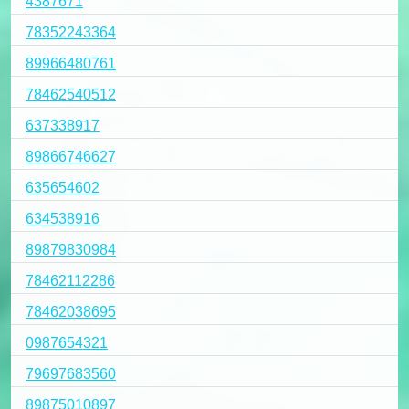
4387671
78352243364
89966480761
78462540512
637338917
89866746627
635654602
634538916
89879830984
78462112286
78462038695
0987654321
79697683560
89875010897