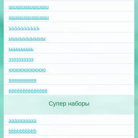
шшшшшшшшшш
щщщщщщщщщщ
ъъъъъъъъъъ
ыыыыыыыыыы
ьььььььььь
ээээээээээ
юююююююююю
яяяяяяяяяя
ёёёёёёёёёёёёёё
Супер наборы
aaaaaaaaaa
bbbbbbbbbb