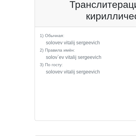
Транслитераци
кирилличес
1) Обычная:
solovev vitalij sergeevich
2) Правила имён:
solov`ev vitalij sergeevich
3) По госту:
solovev vitalij sergeevich