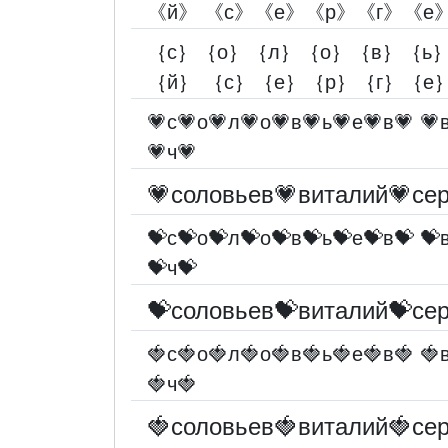
《й》 《с》《е》《р》《г》《е
｛с｝｛о｝｛л｝｛о｝｛в｝｛ь｝
｛й｝ ｛с｝｛е｝｛р｝｛г｝｛е
💗с💗о💗л💗о💗в💗ь💗е💗в💗 💗
💗ч💗
💗соловьев💗виталий💗сер
💝с💝о💝л💝о💝в💝ь💝е💝в💝 💝
💝ч💝
💝соловьев💝виталий💝сер
🍓с🍓о🍓л🍓о🍓в🍓ь🍓е🍓в🍓 🍓
🍓ч🍓
🍓соловьев🍓виталий🍓сер