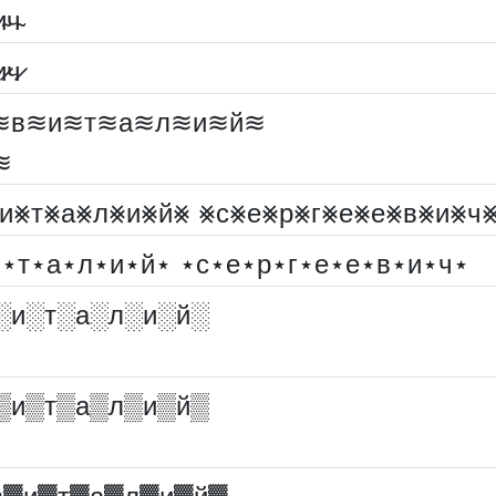
и̴ч̴
и̷ч̷
≋в≋и≋т≋а≋л≋и≋й≋
≋
и⨳т⨳а⨳л⨳и⨳й⨳ ⨳с⨳е⨳р⨳г⨳е⨳е⨳в⨳и⨳ч
⋆т⋆а⋆л⋆и⋆й⋆ ⋆с⋆е⋆р⋆г⋆е⋆е⋆в⋆и⋆ч⋆
░︎и░︎т░︎а░︎л░︎и░︎й░︎
▒и▒т▒а▒л▒и▒й▒