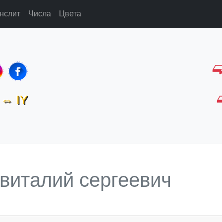
нслит
Числа
Цвета
⇔ IY
 виталий сергеевич