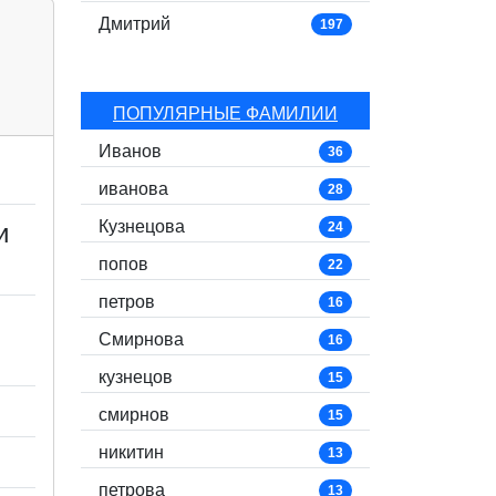
Дмитрий
197
ПОПУЛЯРНЫЕ ФАМИЛИИ
Иванов
36
иванова
28
Кузнецова
и
24
попов
22
петров
16
Смирнова
16
кузнецов
15
смирнов
15
никитин
13
петрова
13