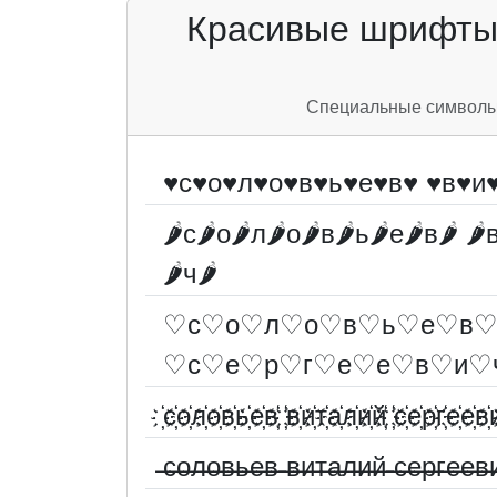
Красивые шрифты 
Специальные символы д
♥с♥о♥л♥о♥в♥ь♥е♥в♥ ♥в♥и
🌶с🌶о🌶л🌶о🌶в🌶ь🌶е🌶в🌶 🌶
🌶ч🌶
♡с♡о♡л♡о♡в♡ь♡е♡в♡
♡с♡е♡р♡г♡е♡е♡в♡и♡
҉с҉о҉л҉о҉в҉ь҉е҉в҉ ҉в҉и҉т҉а҉л҉и҉й҉ ҉с҉е҉р҉г҉е҉е҉в҉
̶с̶о̶л̶о̶в̶ь̶е̶в̶ ̶в̶и̶т̶а̶л̶и̶й̶ ̶с̶е̶р̶г̶е̶е̶в̶