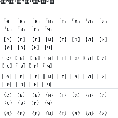
в▓︎и▓︎т▓︎а▓︎л▓︎и▓︎й▓︎
『е』『в』 『в』『и』『т』『а』『л』『и』
』『е』『в』『и』『ч』
【е】【в】 【в】【и】【т】【а】【л】【и】
】【е】【в】【и】【ч】
〖е〗〖в〗 〖в〗〖и〗〖т〗〖а〗〖л〗〖и〗
〗〖е〗〖в〗〖и〗〖ч〗
〚е〛〚в〛 〚в〛〚и〛〚т〛〚а〛〚л〛〚и〛
〛〚е〛〚в〛〚и〛〚ч〛
〈е〉〈в〉 〈в〉〈и〉〈т〉〈а〉〈л〉〈и〉
〉〈е〉〈в〉〈и〉〈ч〉
《е》《в》 《в》《и》《т》《а》《л》《и》