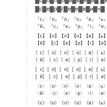
▓︎с▓︎о▓︎л▓︎о▓︎в▓︎ь▓︎е▓︎в▓︎ ▓︎
▓︎с▓︎е▓︎р▓︎г▓︎е▓︎е▓︎в▓︎и▓︎ч▓︎
『с』『о』『л』『о』『в』『ь』
『й』 『с』『е』『р』『г』『е
【с】【о】【л】【о】【в】【ь】
【й】 【с】【е】【р】【г】【е
〖с〗〖о〗〖л〗〖о〗〖в〗〖ь〗
〖й〗 〖с〗〖е〗〖р〗〖г〗〖е
〚с〛〚о〛〚л〛〚о〛〚в〛〚ь〛
〚й〛 〚с〛〚е〛〚р〛〚г〛〚е
〈с〉〈о〉〈л〉〈о〉〈в〉〈ь〉
〈й〉 〈с〉〈е〉〈р〉〈г〉〈е
《с》《о》《л》《о》《в》《ь》