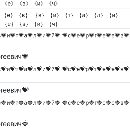
》《е》《в》《и》《ч》
｛е｝｛в｝ ｛в｝｛и｝｛т｝｛а｝｛л｝｛и｝
｝｛е｝｛в｝｛и｝｛ч｝
в💗и💗т💗а💗л💗и💗й💗 💗с💗е💗р💗г💗е💗е💗в💗
геевич💗
в💝и💝т💝а💝л💝и💝й💝 💝с💝е💝р💝г💝е💝е💝в💝
геевич💝
в🍓и🍓т🍓а🍓л🍓и🍓й🍓 🍓с🍓е🍓р🍓г🍓е🍓е🍓в🍓
геевич🍓