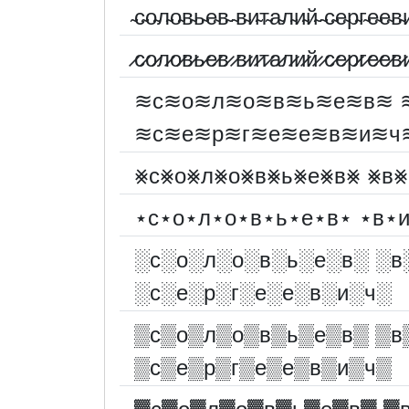
̴с̴о̴л̴о̴в̴ь̴е̴в̴ ̴в̴и̴т̴а̴л̴и̴й̴ ̴с̴е̴р̴г̴е̴е̴в̴
̷с̷о̷л̷о̷в̷ь̷е̷в̷ ̷в̷и̷т̷а̷л̷и̷й̷ ̷с̷е̷р̷г̷е̷е̷в̷
≋с≋о≋л≋о≋в≋ь≋е≋в≋ 
≋с≋е≋р≋г≋е≋е≋в≋и≋ч
⨳с⨳о⨳л⨳о⨳в⨳ь⨳е⨳в⨳ ⨳в⨳
⋆с⋆о⋆л⋆о⋆в⋆ь⋆е⋆в⋆ ⋆в⋆и
░︎с░︎о░︎л░︎о░︎в░︎ь░︎е░︎в░︎ ░︎в
░︎с░︎е░︎р░︎г░︎е░︎е░︎в░︎и░︎ч░︎
▒с▒о▒л▒о▒в▒ь▒е▒в▒ ▒в
▒с▒е▒р▒г▒е▒е▒в▒и▒ч▒