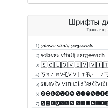
Шрифты дл
Транслитер
𝓼𝓸𝓵𝓸𝓿𝓮𝓿 𝓿𝓲𝓽𝓪𝓵𝓲𝓳 𝓼𝓮𝓻𝓰𝓮𝓮𝓿𝓲𝓬𝓱
1)
𝕤𝕠𝕝𝕠𝕧𝕖𝕧 𝕧𝕚𝕥𝕒𝕝𝕚𝕛 𝕤𝕖𝕣𝕘𝕖𝕖𝕧𝕚𝕔𝕙
2)
🅂🄾🄻🄾🅅🄴🅅 🅅🄸
3)
丂ㄖㄥㄖᐯ乇ᐯ ᐯ丨ㄒ卂ㄥ丨ﾌ 
4)
ꌗꂦ꒒ꂦᐯꍟᐯ ᐯꀤ꓄ꍏ꒒ꀤꀭ ꌗꍟꋪꁅꍟꍟᐯꀤꉓ
5)
🅢🅞🅛🅞🅥🅔🅥 🅥🅘🅣🅐🅛🅘
6)
🆂🅾🅻🅾🆅🅴🆅 🆅🅸🆃🅰🅻🅸
7)