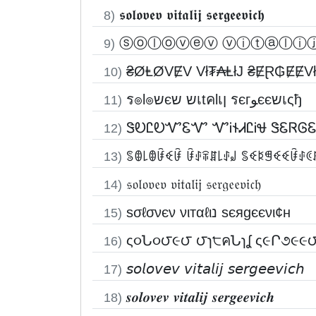
𝖘𝖔𝖑𝖔𝖛𝖊𝖛 𝖛𝖎𝖙𝖆𝖑𝖎𝖏 𝖘𝖊𝖗𝖌𝖊𝖊𝖛𝖎𝖈𝖍
8)
ⓢⓞⓛⓞⓥⓔⓥ ⓥⓘⓣⓐⓛⓘ
9)
₴ØⱠØVɆV Vł₮₳ⱠłJ ₴ɆⱤ₲ɆɆV
10)
ร๏l๏שєש שเtคlเן รєгﻮєєשเςђ
11)
ᏕᎧᏝᎧᏉᏋᏉ ᏉᎥ𐐆ᏗᏝᎥᏠ ᏕᏋᏒᎶ
12)
ꌚꂦ꒒ꂦꀰꈼꀰ ꀰꂑꋖꁲ꒒ꂑ꒻ ꌚꈼꌅꁅꈼꈼꀰꂑꀯ
13)
𝔰𝔬𝔩𝔬𝔳𝔢𝔳 𝔳𝔦𝔱𝔞𝔩𝔦𝔧 𝔰𝔢𝔯𝔤𝔢𝔢𝔳𝔦𝔠𝔥
14)
ѕσℓσνєν νιтαℓιנ ѕєяgєєνι¢н
15)
ς૦Ն૦౮૯౮ ౮ɿ੮คՆɿʆ ς૯Ր૭૯૯
16)
𝘴𝘰𝘭𝘰𝘷𝘦𝘷 𝘷𝘪𝘵𝘢𝘭𝘪𝘫 𝘴𝘦𝘳𝘨𝘦𝘦𝘷𝘪𝘤𝘩
17)
𝒔𝒐𝒍𝒐𝒗𝒆𝒗 𝒗𝒊𝒕𝒂𝒍𝒊𝒋 𝒔𝒆𝒓𝒈𝒆𝒆𝒗𝒊𝒄𝒉
18)