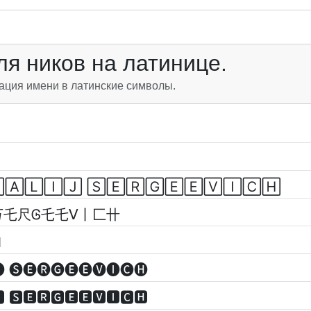
я ников на латинице.
ация имени в латинские символы.
🄰🄻🄸🄹 🅂🄴🅁🄶🄴🄴🅅🄸🄲🄷
丂乇尺Ꮆ乇乇ᐯ丨匚卄
ꃅ
 🅢🅔🅡🅖🅔🅔🅥🅘🅒🅗
 🆂🅴🆁🅶🅴🅴🆅🅸🅲🅷