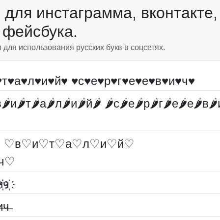
для инстаграмма, вконтакте,
фейсбука.
ля использования русских букв в соцсетях.
♥т♥а♥л♥и♥й♥ ♥с♥е♥р♥г♥е♥е♥в♥и♥ч♥
в🌶и🌶т🌶а🌶л🌶и🌶й🌶 🌶с🌶е🌶р🌶г🌶е🌶е🌶в🌶
 ♡в♡и♡т♡а♡л♡и♡й♡
ч♡
и҉ч҉
и̶ч̶