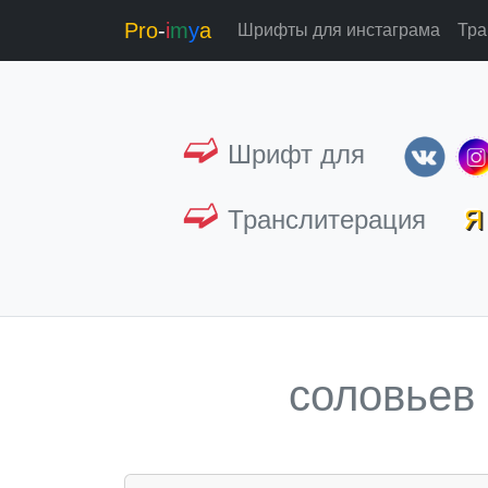
Pro
-
i
m
y
a
Шрифты для инстаграма
Тра
➫
Шрифт для
➫
Транслитерация
Я 
соловьев