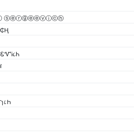
ⓙ ⓢⓔⓡⓖⓔⓔⓥⓘⓒⓗ
ł₵Ⱨ
ᏋᏋᏉᎥ૮Ꮒ
ꍩ
౮ɿ८Һ